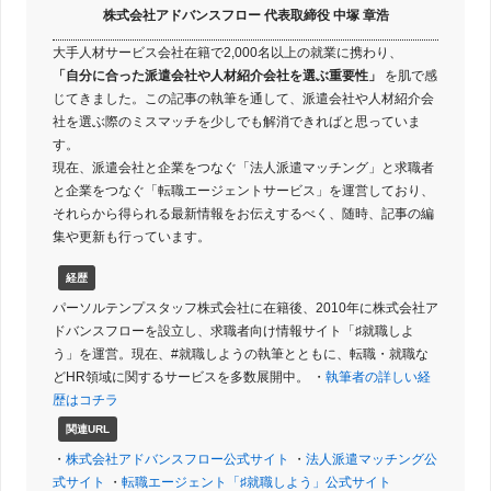
株式会社アドバンスフロー 代表取締役 中塚 章浩
大手人材サービス会社在籍で2,000名以上の就業に携わり、
「自分に合った派遣会社や人材紹介会社を選ぶ重要性」
を肌で感
じてきました。この記事の執筆を通して、派遣会社や人材紹介会
社を選ぶ際のミスマッチを少しでも解消できればと思っていま
す。
現在、派遣会社と企業をつなぐ「法人派遣マッチング」と求職者
と企業をつなぐ「転職エージェントサービス」を運営しており、
それらから得られる最新情報をお伝えするべく、随時、記事の編
集や更新も行っています。
経歴
パーソルテンプスタッフ株式会社に在籍後、2010年に株式会社ア
ドバンスフローを設立し、求職者向け情報サイト「♯就職しよ
う」を運営。現在、#就職しようの執筆とともに、転職・就職な
どHR領域に関するサービスを多数展開中。 ・
執筆者の詳しい経
歴はコチラ
関連URL
・
株式会社アドバンスフロー公式サイト
・
法人派遣マッチング公
式サイト
・
転職エージェント「♯就職しよう」公式サイト