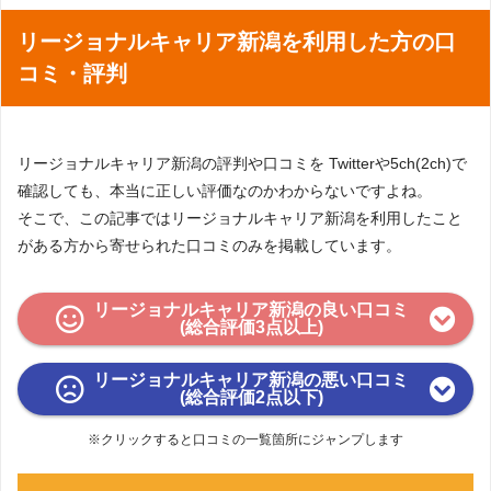
〒390-0815 長野県松本市深志1-1-15 朝日生
【松本支社】
リージョナルキャリア新潟を利用した方の口
命松本深志ビル2F
コミ・評判
〒930-0004 富山県富山市桜橋通り1-18 北日
【富山支社】
本桜橋ビル3F
〒920-0853 石川県金沢市本町2-15-1 ポルテ
【金沢支社】
金沢8F
リージョナルキャリア新潟の評判や口コミを Twitterや5ch(2ch)で
〒370-0841 群馬県高崎市栄町3-11 高崎バナ
【高崎オフィス】
ーズビル4F
確認しても、本当に正しい評価なのかわからないですよね。
そこで、この記事ではリージョナルキャリア新潟を利用したこと
〒105-0021 東京都港区東新橋2-4-1 サンマ
【東京オフィス】
リーノ汐留2F（株式会社リージョナルスタイ
がある方から寄せられた口コミのみを掲載しています。
ル内）
リージョナルキャリア新潟の良い口コミ
(総合評価3点以上)
リージョナルキャリア新潟の悪い口コミ
(総合評価2点以下)
※クリックすると口コミの一覧箇所にジャンプします