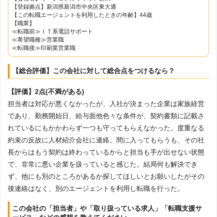
【登録拠点】新潟県新潟市中央区東大通
【この転職エージェントを利用したときの年齢】44歳
【職業】
≪転職前≫ＩＴ系電話サポート
≪希望職種≫営業職
≪転職後≫印刷業営業職
【総合評価】この会社に対して総合点をつけるなら？
【評価】2点(不満がある)
担当者は対応が悪くなかったが、入社が決まった企業は家族経営
であり、勤務開始日、給与面他色々な条件が、契約書類に記載さ
れているにもかかわらず一つも守ってもらえなかった。度重なる
約束の反故に人材紹介会社に連絡。間に入ってもらうも、その社
長からはもう契約は終わっているからと担当も手が出せない状態
で、非常に悪い企業を扱っていると感じた。結局何も解決でき
ず、他にも別のところがあるか探してほしいとお願いしたがその
後連絡はなく、別のエージェントを利用し転職を行った。
この会社の「担当者」や「取り扱っている求人」「転職支援サ