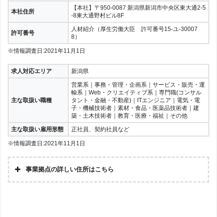
【本社】〒950-0087 新潟県新潟市中央区東大通2-5
本社住所
-8東大通野村ビル8F
人材紹介（厚生労働大臣 許可番号15-ユ-30007
許可番号
8）
※情報調査日:2021年11月1日
求人対応エリア
新潟県
営業系｜事務・管理・企画系｜サービス・販売・運
輸系｜Web・クリエイティブ系｜専門職(コンサル
主な取扱い職種
タント・金融・不動産)｜ITエンジニア｜電気・電
子・機械技術者｜素材・食品・医薬品技術者｜建
築・土木技術者｜教育・医療・福祉｜その他
主な取扱い雇用形態
正社員、契約社員など
※情報調査日:2021年11月1日
事業拠点の詳しい住所はこちら
〒950-0087 新潟県新潟市中央区東大通2-5-8
【本社】
東大通野村ビル8F
〒380-0936 長野県長野市岡田町215-1 フー
【長野支社】
ジャース長野駅前ビル7F