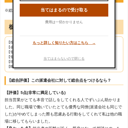
当てはまるので受け取る
※総合評価で3点以上を良い口コミとしています。
費用は一切かかりません
栃木県在住/男性(60歳)
【投稿日】2021年01月14日
もっと詳しく知りたい方はこちら →
【会社名】株式会社ベストパートナー
【登録拠点】株式会社ベストパートナー本社 茨城県古河市
【登録時の年齢(または就業時の年齢)】52歳
当てはまらないので閉じる
【現在の登録状況】登録をやめた
【職業】フォークリフト作業・製品検査
【総合評価】この派遣会社に対して総合点をつけるなら？
【評価】5点(非常に満足している)
担当営業がとても本音で話しをしてくれる人でずいぶん助かりま
した。同じ職場で働いていたとても優秀な同僚(派遣会社も同じで
した)がやめてしまった際も思慮ある行動をしてくれて私は他の職
場に移してもらいました。