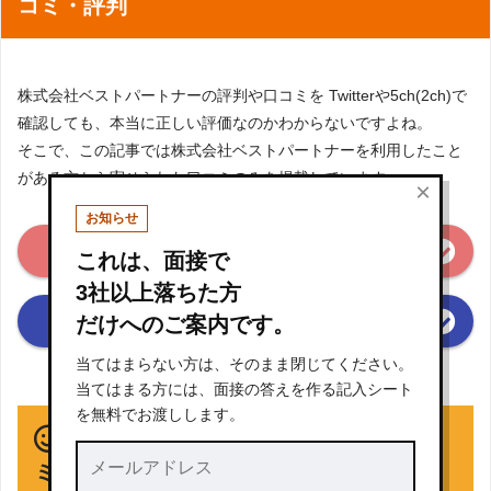
コミ・評判
株式会社ベストパートナーの評判や口コミを Twitterや5ch(2ch)で
確認しても、本当に正しい評価なのかわからないですよね。
そこで、この記事では株式会社ベストパートナーを利用したこと
がある方から寄せられた口コミのみを掲載しています。
×
お知らせ
株式会社ベストパートナーの良い口コミ
これは、面接で
(総合評価3点以上)
3社以上落ちた方
株式会社ベストパートナーの悪い口コミ
だけへのご案内です。
(総合評価2点以下)
当てはまらない方は、そのまま閉じてください。
※クリックすると口コミの一覧箇所にジャンプします
当てはまる方には、面接の答えを作る記入シート
を無料でお渡しします。
株式会社ベストパートナーの良い口コ
ミ（総合評価3点以上）