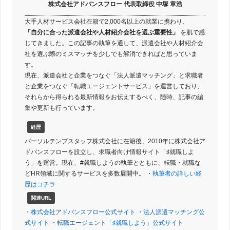
株式会社アドバンスフロー 代表取締役 中塚 章浩
大手人材サービス会社在籍で2,000名以上の就業に携わり、
「自分に合った派遣会社や人材紹介会社を選ぶ重要性」
を肌で感
じてきました。この記事の執筆を通して、派遣会社や人材紹介会
社を選ぶ際のミスマッチを少しでも解消できればと思っていま
す。
現在、派遣会社と企業をつなぐ「法人派遣マッチング」と求職者
と企業をつなぐ「転職エージェントサービス」を運営しており、
それらから得られる最新情報をお伝えするべく、随時、記事の編
集や更新も行っています。
経歴
パーソルテンプスタッフ株式会社に在籍後、2010年に株式会社ア
ドバンスフローを設立し、求職者向け情報サイト「♯就職しよ
う」を運営。現在、#就職しようの執筆とともに、転職・就職な
どHR領域に関するサービスを多数展開中。 ・
執筆者の詳しい経
歴はコチラ
関連URL
・
株式会社アドバンスフロー公式サイト
・
法人派遣マッチング公
式サイト
・
転職エージェント「♯就職しよう」公式サイト