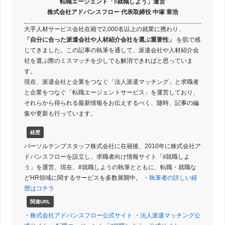
転職エージェント「♯就職しよう」運営
株式会社アドバンスフロー 代表取締役 中塚 章浩
大手人材サービス会社在籍で2,000名以上の就業に携わり、
「自分に合った派遣会社や人材紹介会社を選ぶ重要性」
を肌で感
じてきました。この記事の執筆を通して、派遣会社や人材紹介会
社を選ぶ際のミスマッチを少しでも解消できればと思っていま
す。
現在、派遣会社と企業をつなぐ「法人派遣マッチング」と求職者
と企業をつなぐ「転職エージェントサービス」を運営しており、
それらから得られる最新情報をお伝えするべく、随時、記事の編
集や更新も行っています。
経歴
パーソルテンプスタッフ株式会社に在籍後、2010年に株式会社ア
ドバンスフローを設立し、求職者向け情報サイト「♯就職しよ
う」を運営。現在、#就職しようの執筆とともに、転職・就職な
どHR領域に関するサービスを多数展開中。 ・
執筆者の詳しい経
歴はコチラ
関連URL
・
株式会社アドバンスフロー公式サイト
・
法人派遣マッチング公