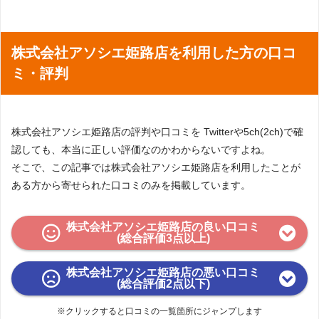
岡山県岡山市北区磨屋町1-6 岡山磨
株式会社アソシエ 岡山
屋町ビル5F
株式会社アソシエ 福山
広島県福山市東桜町11-5 竹内ビル5F
株式会社アソシエ姫路店を利用した方の口コ
オフィス
ミ・評判
株式会社アソシエ姫路店の評判や口コミを Twitterや5ch(2ch)で確
認しても、本当に正しい評価なのかわからないですよね。
そこで、この記事では株式会社アソシエ姫路店を利用したことが
ある方から寄せられた口コミのみを掲載しています。
株式会社アソシエ姫路店の良い口コミ
(総合評価3点以上)
株式会社アソシエ姫路店の悪い口コミ
(総合評価2点以下)
※クリックすると口コミの一覧箇所にジャンプします