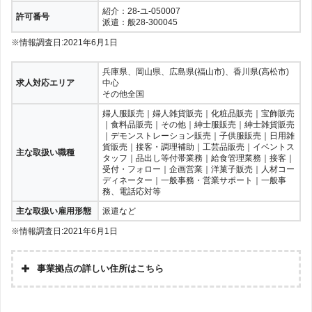
紹介：28-ユ-050007
許可番号
派遣：般28-300045
※情報調査日:2021年6月1日
兵庫県、岡山県、広島県(福山市)、香川県(高松市)
求人対応エリア
中心
その他全国
婦人服販売｜婦人雑貨販売｜化粧品販売｜宝飾販売
｜食料品販売｜その他｜紳士服販売｜紳士雑貨販売
｜デモンストレーション販売｜子供服販売｜日用雑
貨販売｜接客・調理補助｜工芸品販売｜イベントス
主な取扱い職種
タッフ｜品出し等付帯業務｜給食管理業務｜接客｜
受付・フォロー｜企画営業｜洋菓子販売｜人材コー
ディネーター｜一般事務・営業サポート｜一般事
務、電話応対等
主な取扱い雇用形態
派遣など
※情報調査日:2021年6月1日
事業拠点の詳しい住所はこちら
株式会社アソシエ姫路
兵庫県姫路市立町77番地
(本社)