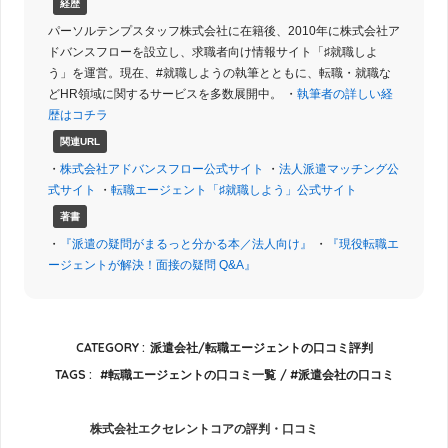
経歴
パーソルテンプスタッフ株式会社に在籍後、2010年に株式会社ア
ドバンスフローを設立し、求職者向け情報サイト「♯就職しよ
う」を運営。現在、#就職しようの執筆とともに、転職・就職な
どHR領域に関するサービスを多数展開中。 ・
執筆者の詳しい経
歴はコチラ
関連URL
・
株式会社アドバンスフロー公式サイト
・
法人派遣マッチング公
式サイト
・
転職エージェント「♯就職しよう」公式サイト
著書
・
『派遣の疑問がまるっと分かる本／法人向け』
・
『現役転職エ
ージェントが解決！面接の疑問 Q&A』
CATEGORY :
派遣会社/転職エージェントの口コミ評判
TAGS :
転職エージェントの口コミ一覧
派遣会社の口コミ
株式会社エクセレントコアの評判・口コミ