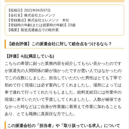
【投稿日】2021年04月07日
【会社名】株式会社エレメンツ
【登録拠点】株式会社エレメンツ 本社
【登録時の年齢(または就業時の年齢)】23歳
【職業】製造流通拠点での軽作業
【総合評価】この派遣会社に対して総合点をつけるなら？
【評価】4点(満足している)
こちらの希望に副った業務内容を紹介してもらい良かったのです
が派遣先の人間関係の癖が強かったですが悪い人ではなかったの
でこの点数にしました。担当していただいた男性はとても丁寧で
初めて行く現場には必ず案内してくれましたし、場所によっては
車で連れて行ってくれたりもしました。給料支給日には作業中の
現場に来ていただいて手渡ししてくれましたし、人数が確保でき
なかった時などはご自身が作業服に着替えて作業に加わることも
あり、とても職務に真面目な方でした。
この派遣会社の「担当者」や「取り扱っている求人」について