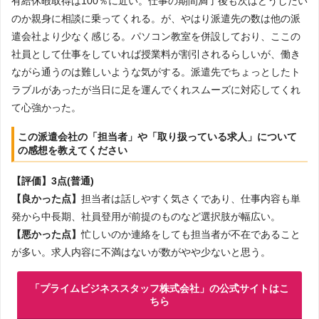
有給休暇取得は100％に近い。仕事の期間満了後も次はどうしたい
のか親身に相談に乗ってくれる。が、やはり派遣先の数は他の派
遣会社より少なく感じる。パソコン教室を併設しており、ここの
社員として仕事をしていれば授業料が割引されるらしいが、働き
ながら通うのは難しいような気がする。派遣先でちょっとしたト
ラブルがあったが当日に足を運んでくれスムーズに対応してくれ
て心強かった。
この派遣会社の「担当者」や「取り扱っている求人」について
の感想を教えてください
【評価】3点(普通)
【良かった点】
担当者は話しやすく気さくであり、仕事内容も単
発から中長期、社員登用が前提のものなど選択肢が幅広い。
【悪かった点】
忙しいのか連絡をしても担当者が不在であること
が多い。求人内容に不満はないが数がやや少ないと思う。
「プライムビジネススタッフ株式会社」の公式サイトはこ
ちら