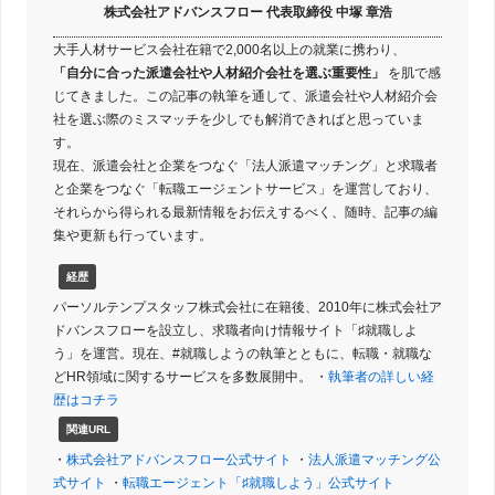
株式会社アドバンスフロー 代表取締役 中塚 章浩
大手人材サービス会社在籍で2,000名以上の就業に携わり、
「自分に合った派遣会社や人材紹介会社を選ぶ重要性」
を肌で感
じてきました。この記事の執筆を通して、派遣会社や人材紹介会
社を選ぶ際のミスマッチを少しでも解消できればと思っていま
す。
現在、派遣会社と企業をつなぐ「法人派遣マッチング」と求職者
と企業をつなぐ「転職エージェントサービス」を運営しており、
それらから得られる最新情報をお伝えするべく、随時、記事の編
集や更新も行っています。
経歴
パーソルテンプスタッフ株式会社に在籍後、2010年に株式会社ア
ドバンスフローを設立し、求職者向け情報サイト「♯就職しよ
う」を運営。現在、#就職しようの執筆とともに、転職・就職な
どHR領域に関するサービスを多数展開中。 ・
執筆者の詳しい経
歴はコチラ
関連URL
・
株式会社アドバンスフロー公式サイト
・
法人派遣マッチング公
式サイト
・
転職エージェント「♯就職しよう」公式サイト