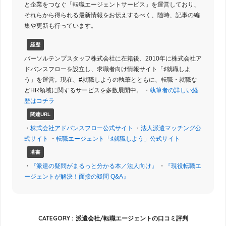
と企業をつなぐ「転職エージェントサービス」を運営しており、
それらから得られる最新情報をお伝えするべく、随時、記事の編
集や更新も行っています。
経歴
パーソルテンプスタッフ株式会社に在籍後、2010年に株式会社ア
ドバンスフローを設立し、求職者向け情報サイト「♯就職しよ
う」を運営。現在、#就職しようの執筆とともに、転職・就職な
どHR領域に関するサービスを多数展開中。 ・
執筆者の詳しい経
歴はコチラ
関連URL
・
株式会社アドバンスフロー公式サイト
・
法人派遣マッチング公
式サイト
・
転職エージェント「♯就職しよう」公式サイト
著書
・
『派遣の疑問がまるっと分かる本／法人向け』
・
『現役転職エ
ージェントが解決！面接の疑問 Q&A』
CATEGORY :
派遣会社/転職エージェントの口コミ評判