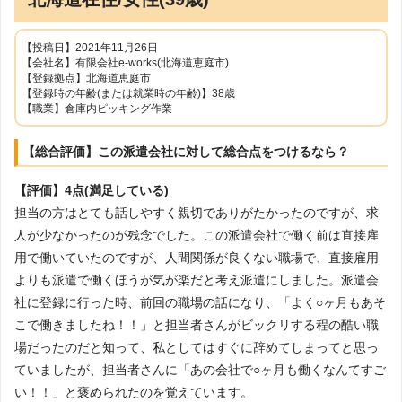
【投稿日】2021年11月26日
【会社名】有限会社e-works(北海道恵庭市)
【登録拠点】北海道恵庭市
【登録時の年齢(または就業時の年齢)】38歳
【職業】倉庫内ピッキング作業
【総合評価】この派遣会社に対して総合点をつけるなら？
【評価】4点(満足している)
担当の方はとても話しやすく親切でありがたかったのですが、求
人が少なかったのが残念でした。この派遣会社で働く前は直接雇
用で働いていたのですが、人間関係が良くない職場で、直接雇用
よりも派遣で働くほうが気が楽だと考え派遣にしました。派遣会
社に登録に行った時、前回の職場の話になり、「よく○ヶ月もあそ
こで働きましたね！！」と担当者さんがビックリする程の酷い職
場だったのだと知って、私としてはすぐに辞めてしまってと思っ
ていましたが、担当者さんに「あの会社で○ヶ月も働くなんてすご
い！！」と褒められたのを覚えています。