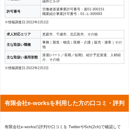
議所ビル1F
労働者派遣事業許可番号：派01-300151
許可番号
職業紹介事業許可番号：01-ユ-300083
※情報調査日:2022年2月2日
求人対応エリア
恵庭市、千歳市、北広島市、その他
事務｜製造・物流｜医療・介護｜販売・接客｜その
主な取扱い職種
他
派遣(パート／長期／短期)、紹介予定派遣、人材紹
主な取扱い雇用形態
介、その他
※情報調査日:2022年2月2日
有限会社e-worksを利用した方の口コミ・評判
有限会社e-worksの評判や口コミを Twitterや5ch(2ch)で確認して