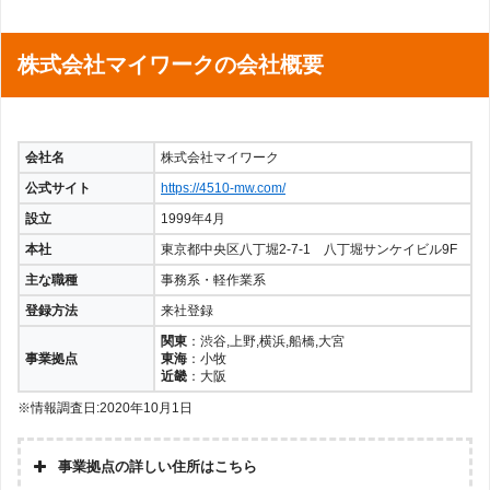
株式会社マイワークの会社概要
会社名
株式会社マイワーク
公式サイト
https://4510-mw.com/
設立
1999年4月
本社
東京都中央区八丁堀2-7-1 八丁堀サンケイビル9F
主な職種
事務系・軽作業系
登録方法
来社登録
関東
：渋谷,上野,横浜,船橋,大宮
事業拠点
東海
：小牧
近畿
：大阪
※情報調査日:2020年10月1日
事業拠点の詳しい住所はこちら