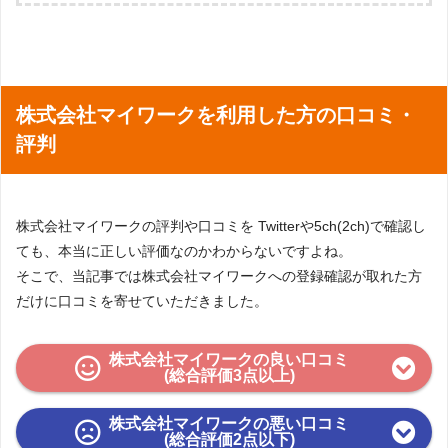
渋谷営業所
東京都渋谷区神南1-9-2 大畠ビル5F
上野営業所
東京都台東区東上野3-15-12 野本ビル8F
神奈川県横浜市西区北幸1-11-15 横浜STビル
横浜営業所
6F
株式会社マイワークを利用した方の口コミ・
船橋営業所
千葉県船橋市本町2-1-1 船橋スクエア21 10F
埼玉県さいたま市大宮区桜木町2-8-3 阪デン
評判
大宮営業所
タルビル5F
小牧営業所
愛知県小牧市中央1-267 小牧ガスビル7F
大阪営業所
大阪府大阪市北区芝田2-1-18 西阪急ビル7Ｆ
株式会社マイワークの評判や口コミを Twitterや5ch(2ch)で確認し
ても、本当に正しい評価なのかわからないですよね。
そこで、当記事では株式会社マイワークへの登録確認が取れた方
だけに口コミを寄せていただきました。
株式会社マイワークの良い口コミ
(総合評価3点以上)
株式会社マイワークの悪い口コミ
(総合評価2点以下)