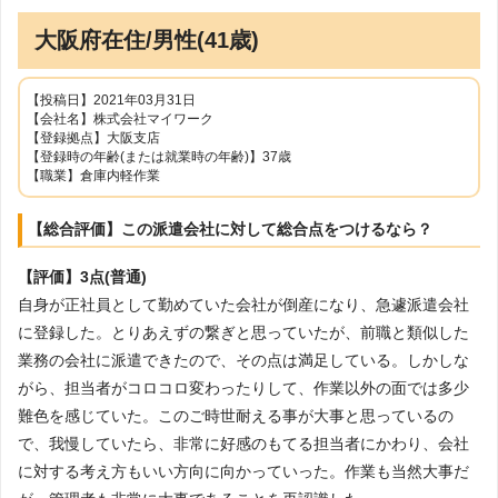
大阪府在住/男性(41歳)
【投稿日】2021年03月31日
【会社名】株式会社マイワーク
【登録拠点】大阪支店
【登録時の年齢(または就業時の年齢)】37歳
【職業】倉庫内軽作業
【総合評価】この派遣会社に対して総合点をつけるなら？
【評価】3点(普通)
自身が正社員として勤めていた会社が倒産になり、急遽派遣会社
に登録した。とりあえずの繋ぎと思っていたが、前職と類似した
業務の会社に派遣できたので、その点は満足している。しかしな
がら、担当者がコロコロ変わったりして、作業以外の面では多少
難色を感じていた。このご時世耐える事が大事と思っているの
で、我慢していたら、非常に好感のもてる担当者にかわり、会社
に対する考え方もいい方向に向かっていった。作業も当然大事だ