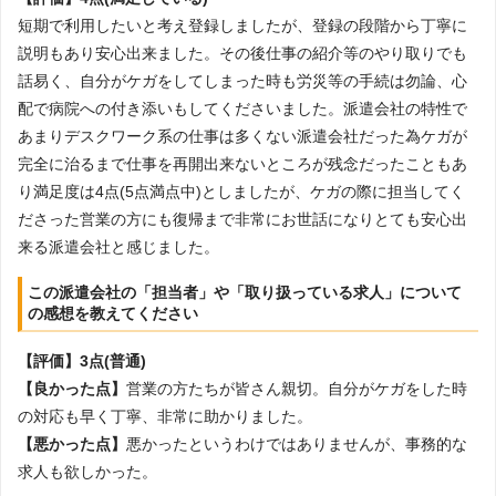
短期で利用したいと考え登録しましたが、登録の段階から丁寧に
説明もあり安心出来ました。その後仕事の紹介等のやり取りでも
話易く、自分がケガをしてしまった時も労災等の手続は勿論、心
配で病院への付き添いもしてくださいました。派遣会社の特性で
あまりデスクワーク系の仕事は多くない派遣会社だった為ケガが
完全に治るまで仕事を再開出来ないところが残念だったこともあ
り満足度は4点(5点満点中)としましたが、ケガの際に担当してく
ださった営業の方にも復帰まで非常にお世話になりとても安心出
来る派遣会社と感じました。
この派遣会社の「担当者」や「取り扱っている求人」について
の感想を教えてください
【評価】3点(普通)
【良かった点】
営業の方たちが皆さん親切。自分がケガをした時
の対応も早く丁寧、非常に助かりました。
【悪かった点】
悪かったというわけではありませんが、事務的な
求人も欲しかった。