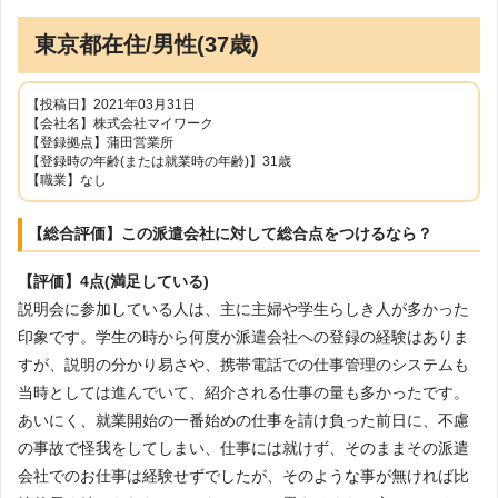
東京都在住/男性(37歳)
【投稿日】2021年03月31日
【会社名】株式会社マイワーク
【登録拠点】蒲田営業所
【登録時の年齢(または就業時の年齢)】31歳
【職業】なし
【総合評価】この派遣会社に対して総合点をつけるなら？
【評価】4点(満足している)
説明会に参加している人は、主に主婦や学生らしき人が多かった
印象です。学生の時から何度か派遣会社への登録の経験はありま
すが、説明の分かり易さや、携帯電話での仕事管理のシステムも
当時としては進んでいて、紹介される仕事の量も多かったです。
あいにく、就業開始の一番始めの仕事を請け負った前日に、不慮
の事故で怪我をしてしまい、仕事には就けず、そのままその派遣
会社でのお仕事は経験せずでしたが、そのような事が無ければ比