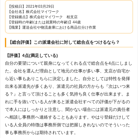
【投稿日】2021年03月29日
【会社名】株式会社マイワーク
【登録拠点】株式会社マイワーク 柏支店
【登録時の年齢(または就業時の年齢)】44歳
【職業】運送会社や物流倉庫における商品仕分け作業
【総合評価】この派遣会社に対して総合点をつけるなら？
【評価】4点(満足している)
自分の要望について親身になってくれる点で総合点を4点にしまし
た。会社を選んだ理由として地元の仕事が多い事、支店が自宅か
ら近い事もありこちらに決定しました。自分としては特性を発揮
出来る派遣先が多くあり、派遣元の社員の方からも『次はいつ来
る？』と言って頂けることも多く気持ち良く仕事が出来ます。ま
れに手を抜いている人が来ると派遣会社すべての評価が下がるの
で本人にはしっかりと注意し、聞かない場合には派遣元の責任者
へ相談し事務所へ連絡することもあります。やはり登録だけして
いる人全員の特徴は事務所側では把握しきれないのでそういった
事も事務所からは期待されています。