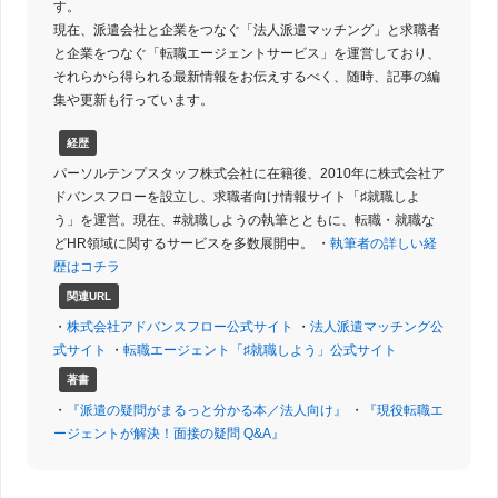
す。
現在、派遣会社と企業をつなぐ「法人派遣マッチング」と求職者
と企業をつなぐ「転職エージェントサービス」を運営しており、
それらから得られる最新情報をお伝えするべく、随時、記事の編
集や更新も行っています。
経歴
パーソルテンプスタッフ株式会社に在籍後、2010年に株式会社ア
ドバンスフローを設立し、求職者向け情報サイト「♯就職しよ
う」を運営。現在、#就職しようの執筆とともに、転職・就職な
どHR領域に関するサービスを多数展開中。 ・
執筆者の詳しい経
歴はコチラ
関連URL
・
株式会社アドバンスフロー公式サイト
・
法人派遣マッチング公
式サイト
・
転職エージェント「♯就職しよう」公式サイト
著書
・
『派遣の疑問がまるっと分かる本／法人向け』
・
『現役転職エ
ージェントが解決！面接の疑問 Q&A』