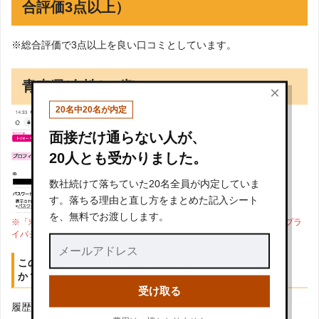
合評価3点以上）
※総合評価で3点以上を良い口コミとしています。
青森県/女性(22歳)
×
20名中20名が内定
面接だけ通らない人が、
20人とも受かりました。
数社続けて落ちていた20名全員が内定していま
す。落ちる理由と直し方をまとめた記入シート
を、無料でお渡しします。
※「求人サイトへの登録」が確認できる画像を送っていただきました。プラ
イバシー保護の為、IDや氏名などの個人情報を黒く塗りつぶしています。
この求人サイトを利用して、良かったと感じた点はあります
か？
受け取る
履歴書をマイページから作成しネットから応募出来る点、