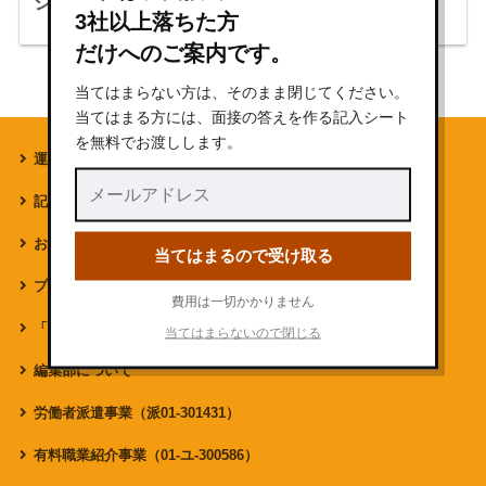
シェアフルの評判・口コミ
3社以上落ちた方
だけへのご案内です。
当てはまらない方は、そのまま閉じてください。
当てはまる方には、面接の答えを作る記入シート
を無料でお渡しします。
運営者情報
記事一覧
お問い合わせ
当てはまるので受け取る
プライバシーポリシー
費用は一切かかりません
「#就職しよう」への掲載をご検討の企業様
当てはまらないので閉じる
編集部について
労働者派遣事業（派01-301431）
有料職業紹介事業（01-ユ-300586）