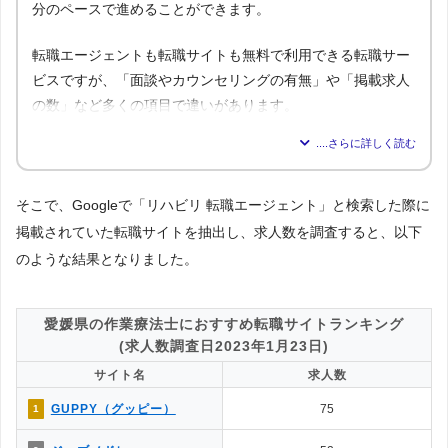
分のペースで進めることができます。
転職エージェントも転職サイトも無料で利用できる転職サー
ビスですが、「面談やカウンセリングの有無」や「掲載求人
の数」など多くの項目で違いがあります。
転職エージェ
比較内容
転職サイト
ント
1.気軽に利用できるのはどっち？
そこで、Googleで「リハビリ 転職エージェント」と検索した際に
△
◯
→解説1
掲載されていた転職サイトを抽出し、求人数を調査すると、以下
◯
✕
2.面談・カウンセリングの有無は？
のような結果となりました。
◯
◎
3.掲載求人数はどっちが多い？
4.掲載求人の質が良いのは？
◯
△
→解説2
愛媛県の作業療法士におすすめ転職サイトランキング
5.一度に複数の求人に応募できる？
(求人数調査日2023年1月23日)
◯
◎
→解説3
サイト名
求人数
△
◯
6.企業やヘッドハンターからスカウトはある？
GUPPY（グッピー）
75
1
7.企業情報を詳しく知れるのは？
◯
△
→解説4