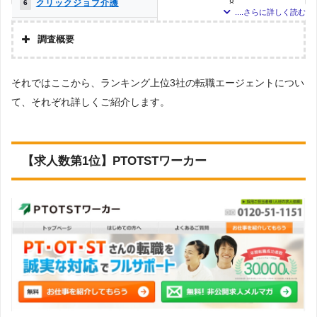
クリックジョブ介護
8
6
メドフィット
4
7
調査概要
かいごガーデン
2
8
調査の企画・集計
それではここから、ランキング上位3社の転職エージェントについ
株式会社アドバンスフロー
ミラクス介護
1
9
て、それぞれ詳しくご紹介します。
調査対象とした転職エージェントについて
介護JJ（介護ジャストジョ
1
9
Googleで「リハビリ 転職エージェント」という検索ワードで検索して掲載し
ブ）
ていた「『有料職業紹介事業許可』を取得している」企業を対象。
お仕事委員会 Produced by
0
11
調査対象とした求人について
エルユーエス
【求人数第1位】PTOTSTワーカー
上記で調査対象とした転職エージェントがWEBサイトで公開している求人のう
メディカル・コンシェルジ
0
11
ち、「条件：理学療法士」「地域：愛媛県」の条件に合致する求人数をカウン
ュネット
トしました。
ベネッセMCM PT・OT・ST
0
11
お仕事サポート
調査日
求人数ランキング上部または下部に記載
PTOT転職ナビ
0
11
MC-介護のお仕事
0
11