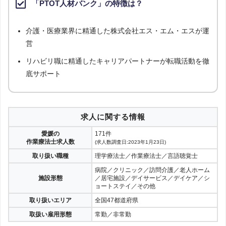
「PTOT人材バンク」の特徴は？
介護・医療業界に精通した株式会社エス・エム・エスが運
営
リハビリ職に精通したキャリアパートナーが転職活動を徹
底サポート
求人に関する情報
愛媛の
171件
作業療法士求人数
(求人数調査日:2023年1月23日)
取り扱い職種
理学療法士／作業療法士／言語聴覚士
病院／クリニック／訪問介護／老人ホーム
施設形態
／居宅施設／デイサービス／デイケア／シ
ョートステイ／その他
取り扱いエリア
全国47都道府県
取扱い雇用形態
常勤／非常勤