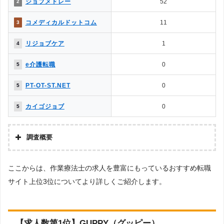
ジョブメドレー
52
2
◯
△
8.応募書類の添削や面接対策はある？
◯
✕
9.日程調整や年収交渉など企業やりとりは？
コメディカルドットコム
11
3
10.内定をもらいやすいのは？
◯
△
→解説5
リジョブケア
1
4
△
✕
11.退職サポートや転職後のサポートは？
e介護転職
0
5
［解説1］転職エージェントは、転職エージェント経由での応募になる
PT-OT-ST.NET
0
5
ため、転職エージェント側とのやりとりが必要になるなど多少の制限が
生じます。反面、転職サイトは自身で応募するため制約がなく、気軽に
カイゴジョブ
0
5
利用することができます。
［解説2］転職エージェントは、自社が実際にコンタクトを取っている
調査概要
企業の求人のみが掲載されているため、転職エージェントのチェックが
調査の企画・集計
入ることから厳選されています。
ここからは、作業療法士の求人を豊富にもっているおすすめ転職
株式会社アドバンスフロー
サイト上位3位についてより詳しくご紹介します。
調査対象とした転職サイトについて
［解説3］転職エージェントも、複数の企業に同時応募できますが、転
Googleで「リハビリ 転職エージェント」という検索ワードで検索して掲載し
職エージェント内の社内選考で落ちる可能性もあります。反面、転職サ
ていた「転職支援サービスを提供していない」サイトを対象としています。
イトでは自身で興味のある求人があればいくらでも自由に応募すること
調査対象とした求人について
【求人数第1位】GUPPY（グッピー）
ができます。