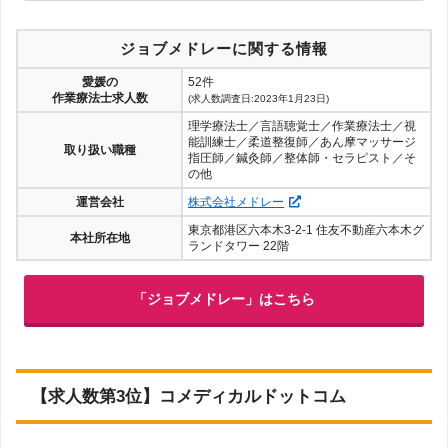
ジョブメドレーに関する情報
愛媛の
52件
作業療法士求人数
(求人数調査日:2023年1月23日)
理学療法士／言語聴覚士／作業療法士／視
能訓練士／柔道整復師／あん摩マッサージ
取り扱い職種
指圧師／鍼灸師／整体師・セラピスト／そ
の他
運営会社
株式会社メドレー
東京都港区六本木3-2-1 住友不動産六本木グ
本社所在地
ランドタワー 22階
「ジョブメドレー」はこちら
【求人数第3位】コメディカルドットコム