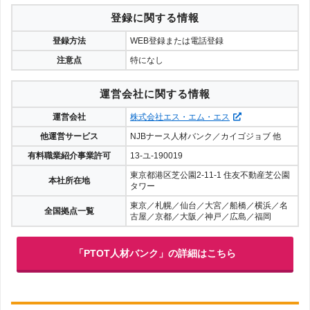
登録に関する情報
登録方法
WEB登録または電話登録
注意点
特になし
運営会社に関する情報
運営会社
株式会社エス・エム・エス
他運営サービス
NJBナース人材バンク／カイゴジョブ 他
有料職業紹介事業許可
13-ユ-190019
東京都港区芝公園2-11-1 住友不動産芝公園
本社所在地
タワー
東京／札幌／仙台／大宮／船橋／横浜／名
全国拠点一覧
古屋／京都／大阪／神戸／広島／福岡
「PTOT人材バンク」の詳細はこちら