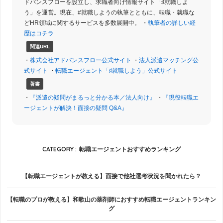
ドバンスフローを設立し、求職者向け情報サイト「♯就職しよ
う」を運営。現在、#就職しようの執筆とともに、転職・就職な
どHR領域に関するサービスを多数展開中。 ・
執筆者の詳しい経
歴はコチラ
関連URL
・
株式会社アドバンスフロー公式サイト
・
法人派遣マッチング公
式サイト
・
転職エージェント「♯就職しよう」公式サイト
著書
・
『派遣の疑問がまるっと分かる本／法人向け』
・
『現役転職エ
ージェントが解決！面接の疑問 Q&A』
CATEGORY :
転職エージェントおすすめランキング
【転職エージェントが教える】面接で他社選考状況を聞かれたら？
【転職のプロが教える】和歌山の薬剤師におすすめ転職エージェントランキン
グ