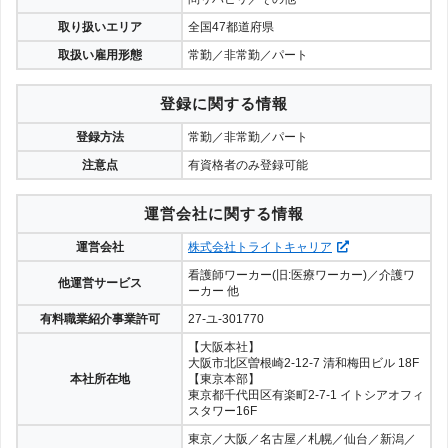
取り扱いエリア
全国47都道府県
取扱い雇用形態
常勤／非常勤／パート
登録に関する情報
登録方法
常勤／非常勤／パート
注意点
有資格者のみ登録可能
運営会社に関する情報
運営会社
株式会社トライトキャリア
看護師ワーカー(旧:医療ワーカー)／介護ワ
他運営サービス
ーカー 他
有料職業紹介事業許可
27-ユ-301770
【大阪本社】
大阪市北区曽根崎2-12-7 清和梅田ビル 18F
本社所在地
【東京本部】
東京都千代田区有楽町2-7-1 イトシアオフィ
スタワー16F
東京／大阪／名古屋／札幌／仙台／新潟／