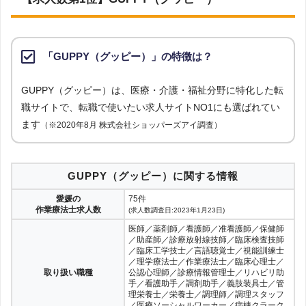
上記で調査対象とした転職サイトがWEBサイトで公開している求人のうち、
「地域：愛媛県」の条件に合致する求人数をカウントしました。
［解説4］転職エージェントは、担当者が企業の人事担当者からヒアリ
調査日
ングした上で人材紹介を行っています。そのため、企業がどんな人材が
「GUPPY（グッピー）」の特徴は？
求人数ランキング上部または下部に記載
欲しいのか、企業の内情はどうなのかを理解しているため、より詳しい
企業情報を得られます。
GUPPY（グッピー）は、医療・介護・福祉分野に特化した転
職サイトで、転職で使いたい求人サイトNO1にも選ばれてい
［解説5］転職エージェントは、企業が欲しい人材と転職希望者が合致
ます
（※2020年8月 株式会社ショッパーズアイ調査）
している求人を紹介しているため、内定をもらいやすくなります。
GUPPY（グッピー）に関する情報
愛媛の
75件
作業療法士求人数
(求人数調査日:2023年1月23日)
医師／薬剤師／看護師／准看護師／保健師
／助産師／診療放射線技師／臨床検査技師
／臨床工学技士／言語聴覚士／視能訓練士
／理学療法士／作業療法士／臨床心理士／
取り扱い職種
公認心理師／診療情報管理士／リハビリ助
手／看護助手／調剤助手／義肢装具士／管
理栄養士／栄養士／調理師／調理スタッフ
／医療ソーシャルワーカー／病棟クラーク