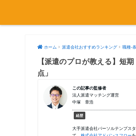
ホーム
派遣会社おすすめランキング
職種-
【派遣のプロが教える】短期
点」
この記事の監修者
法人派遣マッチング運営
中塚 章浩
経歴
大手派遣会社パーソルテンプスタ
て、
株式会社アドバンスフロー
を