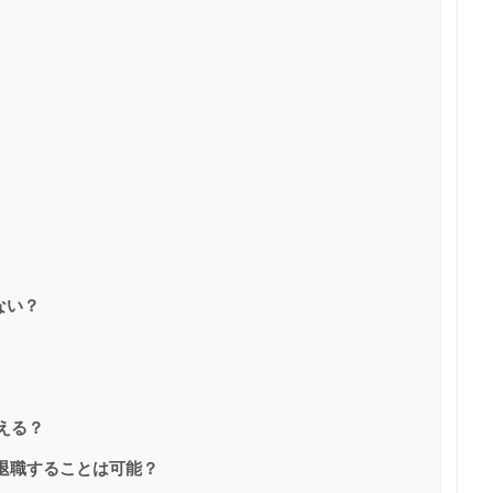
？
ない？
える？
に退職することは可能？