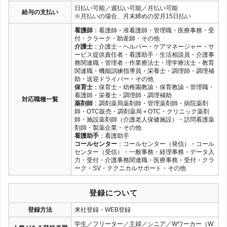
日払い可能／週払い可能／月払い可能
給与の支払い
※月払いの場合、月末締めの翌月15日払い
看護師
：看護師・准看護師・管理職・医療事務・受
付・クラーク・助産師・その他
介護士
：介護士・ヘルパー・ケアマネージャー・サ
ービス提供責任者・看護助手・生活相談員・介護事
務関連職・管理者・作業療法士・理学療法士・教育
関連職・機能訓練指導員・栄養士・調理師・調理補
助・送迎ドライバー・その他
保育士
：保育士・幼稚園教諭・保育教諭・管理職・
看護師・栄養士・調理師・調理補助
対応職種一覧
薬剤師
：調剤薬局薬剤師・管理薬剤師・病院薬剤
師・OTC販売・調剤薬局＋OTC・クリニック薬剤
師・施設薬剤師（介護老人保健施設）・訪問看護薬
剤師・製薬企業・その他
看護助手
：看護助手
コールセンター
：コールセンター（発信）・コール
センター（受信）・一般事務・経理事務・データ入
力・受付・介護事務関連職・医療事務・受付・クラ
ーク・SV・テクニカルサポート・その他
登録について
登録方法
来社登録・WEB登録
学生／フリーター／主婦／シニア／Wワーカー（W