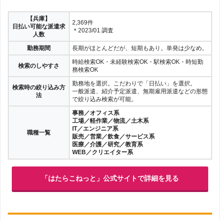
【兵庫】
2,369件
日払い可能な派遣求
＊2023/01 調査
人数
勤務期間
長期がほとんどだが、短期もあり。単発は少なめ。
時給検索OK・未経験検索OK・駅検索OK・時短勤
検索のしやすさ
務検索OK
勤務地を選択。こだわりで「日払い」を選択。
検索時の絞り込み方
一般派遣、紹介予定派遣、無期雇用派遣などの形態
法
で絞り込み検索が可能。
事務／オフィス系
工場／軽作業／物流／土木系
IT／エンジニア系
職種一覧
販売／営業／飲食／サービス系
医療／介護／研究／教育系
WEB／クリエイター系
「はたらこねっと」公式サイトで詳細を見る