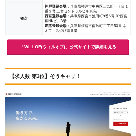
神戸登録会場
：兵庫県神戸市中央区三宮町一丁目１
番２号 三宮セントラルビル10階
西宮登録会場
：兵庫県西宮市池田町9番6号 JR西宮
拠点
駅NKビル3階
姫路登録会場
：兵庫県姫路市南畝町二丁目53番 ネ
オフィス姫路南６階
「WILLOF(ウィルオブ)」公式サイトで詳細を見る
【求人数 第3位】そうキャリ！