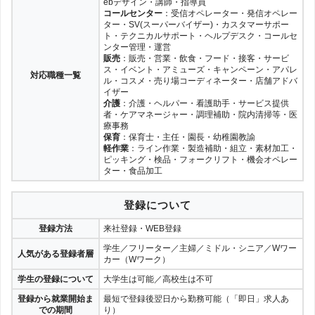
ebデザイン・講師・指導員
コールセンター
：受信オペレーター・発信オペレー
ター・SV(スーパーバイザー)・カスタマーサポー
ト・テクニカルサポート・ヘルプデスク・コールセ
ンター管理・運営
販売
：販売・営業・飲食・フード・接客・サービ
ス・イベント・アミューズ・キャンペーン・アパレ
対応職種一覧
ル・コスメ・売り場コーディネーター・店舗アドバ
イザー
介護
：介護・ヘルパー・看護助手・サービス提供
者・ケアマネージャー・調理補助・院内清掃等・医
療事務
保育
：保育士・主任・園長・幼稚園教諭
軽作業
：ライン作業・製造補助・組立・素材加工・
ピッキング・検品・フォークリフト・機会オペレー
ター・食品加工
登録について
登録方法
来社登録・WEB登録
学生／フリーター／主婦／ミドル・シニア／Wワー
人気がある登録者層
カー（Wワーク）
学生の登録について
大学生は可能／高校生は不可
登録から就業開始ま
最短で登録後翌日から勤務可能（「即日」求人あ
での期間
り）