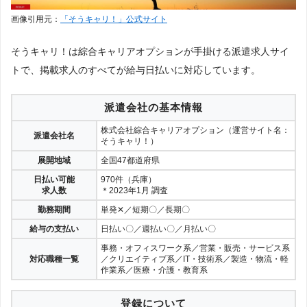
画像引用元：
「そうキャリ！」公式サイト
そうキャリ！は綜合キャリアオプションが手掛ける派遣求人サイ
トで、掲載求人のすべてが給与日払いに対応しています。
派遣会社の基本情報
株式会社綜合キャリアオプション（運営サイト名：
派遣会社名
そうキャリ！）
展開地域
全国47都道府県
日払い可能
970件（兵庫）
求人数
＊2023年1月 調査
勤務期間
単発✕／短期〇／長期〇
給与の支払い
日払い〇／週払い〇／月払い〇
事務・オフィスワーク系／営業・販売・サービス系
対応職種一覧
／クリエイティブ系／IT・技術系／製造・物流・軽
作業系／医療・介護・教育系
登録について