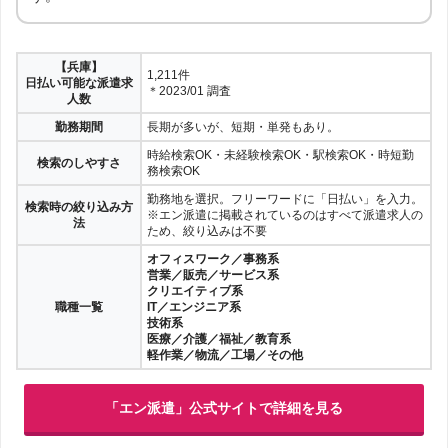
【兵庫】
1,211件
日払い可能な派遣求
＊2023/01 調査
人数
勤務期間
長期が多いが、短期・単発もあり。
時給検索OK・未経験検索OK・駅検索OK・時短勤
検索のしやすさ
務検索OK
勤務地を選択。フリーワードに「日払い」を入力。
検索時の絞り込み方
※エン派遣に掲載されているのはすべて派遣求人の
法
ため、絞り込みは不要
オフィスワーク／事務系
営業／販売／サービス系
クリエイティブ系
職種一覧
IT／エンジニア系
技術系
医療／介護／福祉／教育系
軽作業／物流／工場／その他
「エン派遣」公式サイトで詳細を見る