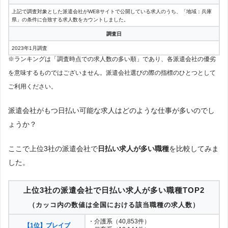
上記で調査対象とした派遣会社がWEBサイトで公開している求人のうち、「地域：兵庫
県」の条件に合致する求人数をカウントしました。
調査日
2023年1月調査
※ランキングは「調査時点での求人数の多い順」であり、各派遣会社の優劣
を意味するものではございません。派遣会社選びの際の指標のひとつとして
ご利用ください。
派遣会社がもつ日払い可能な求人はどのような仕事が多いのでし
ょうか？
ここで上位3社の派遣会社で
日払い求人が多い職種
を比較してみま
した。
上位3社の派遣会社で日払い求人が多い職種TOP2
（カッコ内の数値は全国における該当職種の求人数）
・介護系（40,853件）
【1位】ブレイブ