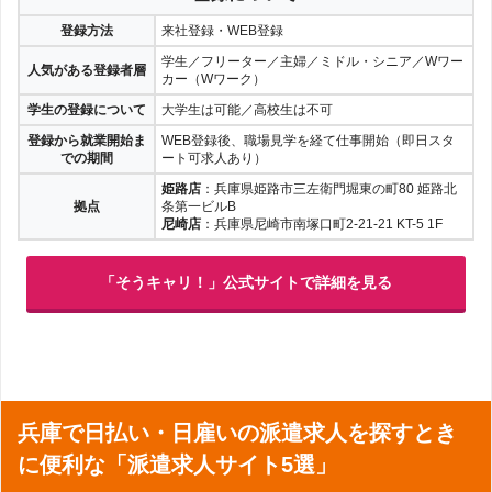
登録方法
来社登録・WEB登録
学生／フリーター／主婦／ミドル・シニア／Wワー
人気がある登録者層
カー（Wワーク）
学生の登録について
大学生は可能／高校生は不可
登録から就業開始ま
WEB登録後、職場見学を経て仕事開始（即日スタ
での期間
ート可求人あり）
姫路店
：兵庫県姫路市三左衛門堀東の町80 姫路北
拠点
条第一ビルB
尼崎店
：兵庫県尼崎市南塚口町2-21-21 KT-5 1F
「そうキャリ！」公式サイトで詳細を見る
兵庫で日払い・日雇いの派遣求人を探すとき
に便利な「派遣求人サイト5選」