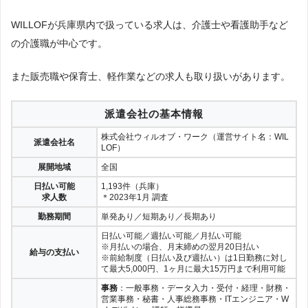
WILLOFが兵庫県内で扱っている求人は、介護士や看護助手など
の介護職が中心です。
また販売職や保育士、軽作業などの求人も取り扱いがあります。
派遣会社の基本情報
株式会社ウィルオブ・ワーク（運営サイト名：WIL
派遣会社名
LOF）
展開地域
全国
日払い可能
1,193件（兵庫）
求人数
＊2023年1月 調査
勤務期間
単発あり／短期あり／長期あり
日払い可能／週払い可能／月払い可能
※月払いの場合、月末締めの翌月20日払い
給与の支払い
※前給制度（日払い及び週払い）は1日勤務に対し
て最大5,000円、1ヶ月に最大15万円まで利用可能
事務
：一般事務・データ入力・受付・経理・財務・
営業事務・秘書・人事総務事務・ITエンジニア・W