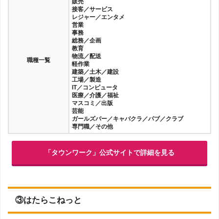
販売
接客／サービス
レジャー／エンタメ
営業
事務
総務／企画
教育
物流／配送
職種一覧
軽作業
建築／土木／建設
工場／製造
IT／コンピュータ
医療／介護／福祉
マスコミ／出版
芸能
ガールズバー／キャバクラ／パブ／クラブ
専門職／その他
「タウンワーク」公式サイトで詳細を見る
③はたらこねっと