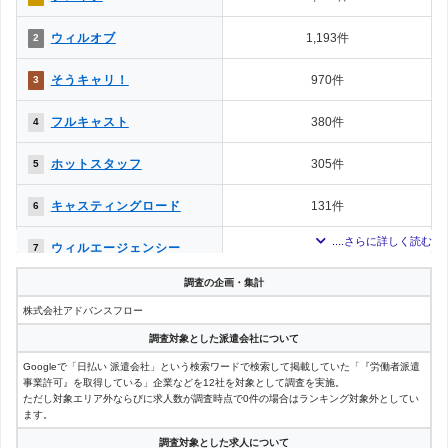
ウィルオブ
1,193件
2
そうキャリ！
970件
3
フルキャスト
380件
4
ホットスタッフ
305件
5
キャスティングロード
131件
6
ウィルエージェンシー
114件
7
調査の企画・集計
日本ケイテム
107件
8
株式会社アドバンスフロー
オープンループパートナー
81件
9
ズ
調査対象とした派遣会社について
Googleで「日払い 派遣会社」という検索ワードで検索して掲載していた「『労働者派遣
リージェンシー
3件
10
事業許可』を取得している」企業などを12社を対象として調査を実施。
ただし対象エリア外ならびに求人数が調査時点で0件の場合はランキング対象外としてい
日研トータルソーシング
ます。
3件
10
調査対象とした求人について