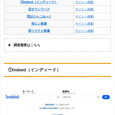
①Indeed（インディード）
サイトへ移動
②タウンワーク
サイトへ移動
③はたらこねっと
サイトへ移動
④エン派遣
サイトへ移動
⑤リクナビ派遣
サイトへ移動
調査概要はこちら
調査
の企
株式会社アドバンスフロー
画・
集計
①Indeed（インディード）
調査
対象
Googleで「日払い 派遣会社」という検索ワードで検索し、検索結果1
とし
ページ目に表示された求人サイトを閲覧。そのうち、「派遣求人の検索
た派
絞り込みが可能」「日払いOK求人の検索絞り込みが可能」「全国の求
遣会
人に対応」の条件を満たす求人サイト5件を調査してます。（※ただし
社に
対象求人数が0件の場合は対象外としています）
つい
て
調査
対象