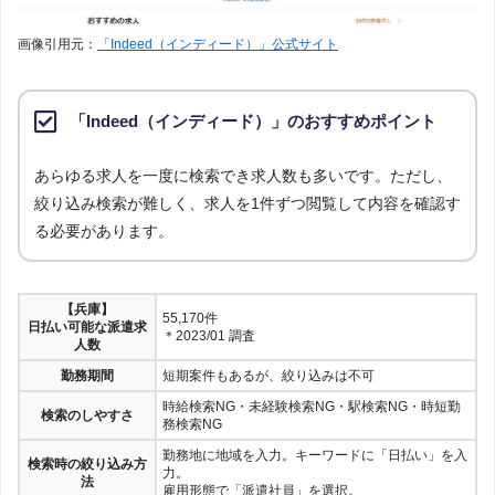
とし
上記で調査対象とした求人サイトで公開されている求人のうち、「日払
た求
い可能な派遣求人（紹介予定派遣を含む）」の求人数を集計しました。
画像引用元：
「Indeed（インディード）」公式サイト
人に
つい
て
調査
「Indeed（インディード）」のおすすめポイント
2023年1月
日
あらゆる求人を一度に検索でき求人数も多いです。ただし、
絞り込み検索が難しく、求人を1件ずつ閲覧して内容を確認す
る必要があります。
【兵庫】
55,170件
日払い可能な派遣求
＊2023/01 調査
人数
勤務期間
短期案件もあるが、絞り込みは不可
時給検索NG・未経験検索NG・駅検索NG・時短勤
検索のしやすさ
務検索NG
勤務地に地域を入力。キーワードに「日払い」を入
検索時の絞り込み方
力。
法
雇用形態で「派遣社員」を選択。