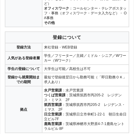
ど）
オフィスワーク
：コールセンター・テレアポスタッ
フ・事務（オフィスワーク・データ入力など）・ O
A事務
その他
登録について
登録方法
来社登録・WEB登録
学生／フリーター／主婦／ミドル・シニア／Wワー
人気がある登録者層
カー（Wワーク）
学生の登録について
大学生は可能／高校生は不可
登録から就業開始ま
最短で登録後翌日から勤務可能（「即日勤務ＯＫ」
での期間
求人あり）
水戸営業課
：水戸営業課
つくば営業課
：茨城県筑西市丙205-2 レジデン
ス・ミマス 2F
筑西営業課
：茨城県筑西市丙205-2 レジデンス・
拠点
ミマス 2F
日立営業課
：茨城県日立市幸町1-22-1 朝日生命日
立ビル7F
鹿島営業課
：茨城県神栖市大野原4-7-1鹿島セント
ラルビル 8F