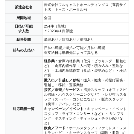
株式会社フルキャストホールディングス（運営サイ
派遣会社名
ト名：キャストポータルF）
展開地域
全国
日払い可能
254件（茨城）
求人数
＊2023年1月 調査
勤務期間
単発あり／短期あり／長期あり
日払い可能／週払い可能／月払い可能
給与の支払い
※支給日は勤務先によって異なる
軽作業
：倉庫内軽作業（仕分・ピッキング・梱包な
ど）・倉庫内軽作業（入出荷・積み込み・整理な
ど）・工場内単純作業（食品・袋詰めなど）・検品
作業
搬入出／引越し／移転
：搬入・搬出・荷揚げ業務・
引越し・移転・運搬業務
接客／販売／サービス
：清掃スタッフ（オフィスビ
ル掃除・ハウスクリーニングなど）・レジ打ちスタ
ッフ（スーパー・コンビニなど）・販売スタッフ
（携帯・アパレルなど）
対応職種一覧
キャンペーン／イベント
：キャンペーン・イベント
スタッフ（ライブ・コンサートなど）・ サンプリ
ング・ポスティング（ティッシュ・チラシ配りな
ど）
飲食／フード
：ホールスタッフ（ファミレス・レス
トランなど）・キッチンスタッフ（調理・皿洗いな