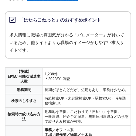
「はたらこねっと」のおすすめポイント
求人情報に職場の雰囲気が分かる「バロメーター」が付いて
いるため、他サイトよりも職場のイメージがしやすい求人サ
イトです。
【茨城】
1,238件
日払い可能な派遣求
＊2023/01 調査
人数
勤務期間
長期がほとんどだが、短期もあり。単発は少なめ。
時給検索OK・未経験検索OK・駅検索OK・時短勤
検索のしやすさ
務検索OK
勤務地を選択。こだわりで「日払い」を選択。
検索時の絞り込み方
一般派遣、紹介予定派遣、無期雇用派遣などの形態
法
で絞り込み検索が可能。
事務／オフィス系
工場／軽作業／物流／土木系