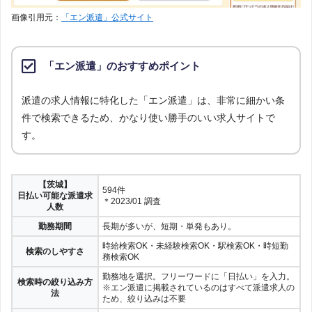
画像引用元：
「エン派遣」公式サイト
「エン派遣」のおすすめポイント
派遣の求人情報に特化した「エン派遣」は、非常に細かい条
件で検索できるため、かなり使い勝手のいい求人サイトで
す。
【茨城】
594件
日払い可能な派遣求
＊2023/01 調査
人数
勤務期間
長期が多いが、短期・単発もあり。
時給検索OK・未経験検索OK・駅検索OK・時短勤
検索のしやすさ
務検索OK
勤務地を選択。フリーワードに「日払い」を入力。
検索時の絞り込み方
※エン派遣に掲載されているのはすべて派遣求人の
法
ため、絞り込みは不要