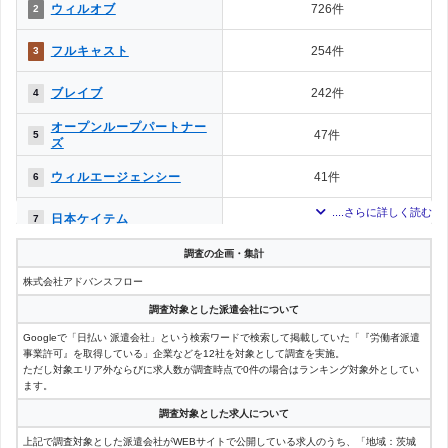
ウィルオブ
726件
2
フルキャスト
254件
3
ブレイブ
242件
4
オープンループパートナー
47件
5
ズ
ウィルエージェンシー
41件
6
日本ケイテム
8件
7
調査の企画・集計
日研トータルソーシング
3件
8
株式会社アドバンスフロー
ホットスタッフ
3件
8
調査対象とした派遣会社について
Googleで「日払い 派遣会社」という検索ワードで検索して掲載していた「『労働者派遣
事業許可』を取得している」企業などを12社を対象として調査を実施。
ただし対象エリア外ならびに求人数が調査時点で0件の場合はランキング対象外としてい
ます。
調査対象とした求人について
上記で調査対象とした派遣会社がWEBサイトで公開している求人のうち、「地域：茨城