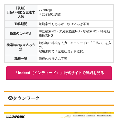
【茨城】
27,302件
日払い可能な派遣求
＊2023/01 調査
人数
勤務期間
短期案件もあるが、絞り込みは不可
時給検索NG・未経験検索NG・駅検索NG・時短勤
検索のしやすさ
務検索NG
勤務地に地域を入力。キーワードに「日払い」を入
検索時の絞り込み方
力。
法
雇用形態で「派遣社員」を選択。
職種一覧
職種の絞り込み不可
「Indeed（インディード）」公式サイトで詳細を見る
②タウンワーク