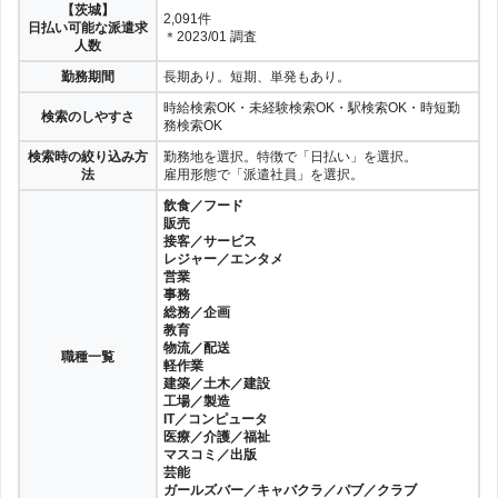
【茨城】
2,091件
日払い可能な派遣求
＊2023/01 調査
人数
勤務期間
長期あり。短期、単発もあり。
時給検索OK・未経験検索OK・駅検索OK・時短勤
検索のしやすさ
務検索OK
検索時の絞り込み方
勤務地を選択。特徴で「日払い」を選択。
法
雇用形態で「派遣社員」を選択。
飲食／フード
販売
接客／サービス
レジャー／エンタメ
営業
事務
総務／企画
教育
物流／配送
職種一覧
軽作業
建築／土木／建設
工場／製造
IT／コンピュータ
医療／介護／福祉
マスコミ／出版
芸能
ガールズバー／キャバクラ／パブ／クラブ