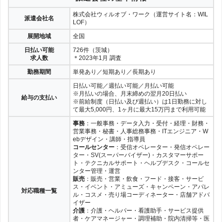
株式会社ウィルオブ・ワーク（運営サイト名：WIL
派遣会社名
LOF）
展開地域
全国
日払い可能
726件（茨城）
求人数
＊2023年1月 調査
勤務期間
単発あり／短期あり／長期あり
日払い可能／週払い可能／月払い可能
※月払いの場合、月末締めの翌月20日払い
給与の支払い
※前給制度（日払い及び週払い）は1日勤務に対し
て最大5,000円、1ヶ月に最大15万円まで利用可能
事務
：一般事務・データ入力・受付・経理・財務・
営業事務・秘書・人事総務事務・ITエンジニア・W
ebデザイン・講師・指導員
コールセンター
：受信オペレーター・発信オペレー
ター・SV(スーパーバイザー)・カスタマーサポー
ト・テクニカルサポート・ヘルプデスク・コールセ
ンター管理・運営
販売
：販売・営業・飲食・フード・接客・サービ
ス・イベント・アミューズ・キャンペーン・アパレ
対応職種一覧
ル・コスメ・売り場コーディネーター・店舗アドバ
イザー
介護
：介護・ヘルパー・看護助手・サービス提供
者・ケアマネージャー・調理補助・院内清掃等・医