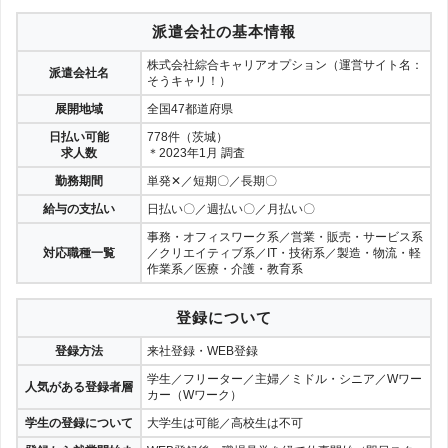
派遣会社の基本情報
株式会社綜合キャリアオプション（運営サイト名：
派遣会社名
そうキャリ！）
展開地域
全国47都道府県
日払い可能
778件（茨城）
求人数
＊2023年1月 調査
勤務期間
単発✕／短期〇／長期〇
給与の支払い
日払い〇／週払い〇／月払い〇
事務・オフィスワーク系／営業・販売・サービス系
対応職種一覧
／クリエイティブ系／IT・技術系／製造・物流・軽
作業系／医療・介護・教育系
登録について
登録方法
来社登録・WEB登録
学生／フリーター／主婦／ミドル・シニア／Wワー
人気がある登録者層
カー（Wワーク）
学生の登録について
大学生は可能／高校生は不可