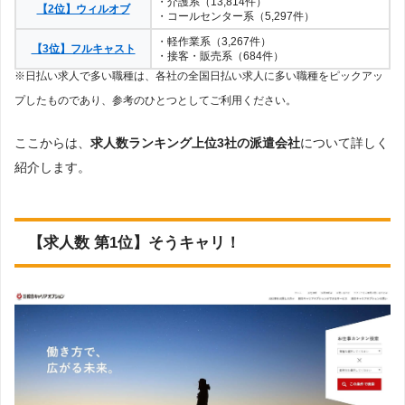
・介護系（13,814件）
【2位】ウィルオブ
・コールセンター系（5,297件）
・軽作業系（3,267件）
【3位】フルキャスト
・接客・販売系（684件）
※日払い求人で多い職種は、各社の全国日払い求人に多い職種をピックアッ
プしたものであり、参考のひとつとしてご利用ください。
ここからは、
求人数ランキング上位3社の派遣会社
について詳しく
紹介します。
【求人数 第1位】そうキャリ！