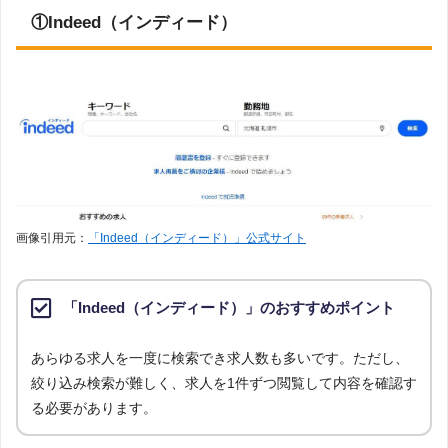
集計
①Indeed（インディード）
調査
対象
Googleで「日払い 派遣会社」という検索ワードで検索し、検索結果1
とし
ページ目に表示された求人サイトを閲覧。そのうち、「派遣求人の検索
た派
絞り込みが可能」「日払いOK求人の検索絞り込みが可能」「全国の求
遣会
人に対応」の条件を満たす求人サイト5件を調査してます。（※ただし
社に
対象求人数が0件の場合は対象外としています）
つい
て
調査
対象
とし
上記で調査対象とした求人サイトで公開されている求人のうち、「日払
た求
い可能な派遣求人（紹介予定派遣を含む）」の求人数を集計しました。
画像引用元：
「Indeed（インディード）」公式サイト
人に
つい
て
調査
「Indeed（インディード）」のおすすめポイント
2023年1月
日
あらゆる求人を一度に検索でき求人数も多いです。ただし、
絞り込み検索が難しく、求人を1件ずつ閲覧して内容を確認す
る必要があります。