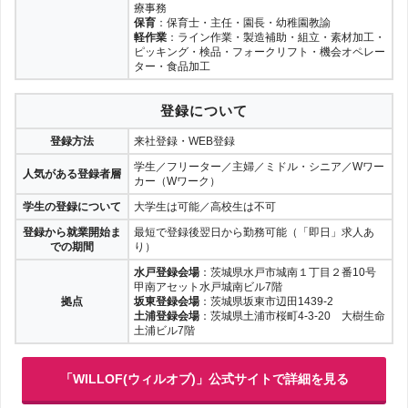
療事務
保育
：保育士・主任・園長・幼稚園教諭
軽作業
：ライン作業・製造補助・組立・素材加工・
ピッキング・検品・フォークリフト・機会オペレー
ター・食品加工
登録について
登録方法
来社登録・WEB登録
学生／フリーター／主婦／ミドル・シニア／Wワー
人気がある登録者層
カー（Wワーク）
学生の登録について
大学生は可能／高校生は不可
登録から就業開始ま
最短で登録後翌日から勤務可能（「即日」求人あ
での期間
り）
水戸登録会場
：茨城県水戸市城南１丁目２番10号
甲南アセット水戸城南ビル7階
拠点
坂東登録会場
：茨城県坂東市辺田1439-2
土浦登録会場
：茨城県土浦市桜町4-3-20 大樹生命
土浦ビル7階
「WILLOF(ウィルオブ)」公式サイトで詳細を見る