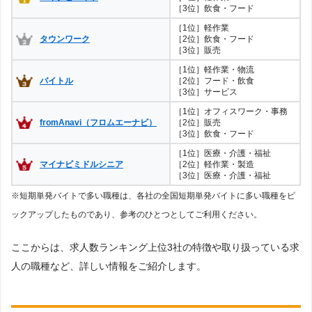
［3位］飲食・フード
［1位］軽作業
タウンワーク
［2位］飲食・フード
［3位］販売
［1位］軽作業・物流
バイトル
［2位］フード・飲食
［3位］サービス
［1位］オフィスワーク・事務
fromAnavi（フロムエーナビ）
［2位］販売
［3位］飲食・フード
［1位］医療・介護・福祉
マイナビミドルシニア
［2位］軽作業・製造
［3位］医療・介護・福祉
※短期単発バイトで多い職種は、各社の全国短期単発バイトに多い職種をピ
ックアップしたものであり、参考のひとつとしてご利用ください。
ここからは、求人数ランキング上位3社の特徴や取り扱っている求
人の職種など、詳しい情報をご紹介します。