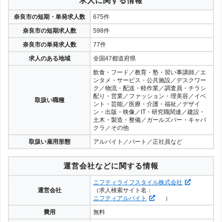
求人に関する情報
奈良市の短期・単発求人数
675件
奈良市の短期求人数
598件
奈良市の単発求人数
77件
求人のある地域
全国47都道府県
飲食・フード／教育・塾・習い事講師／エ
ンタメ・サービス・公共施設／デスクワー
ク／物流・配送・軽作業／調査員・チラシ
配り・営業／ファッション・理美容／イベ
取扱い職種
ント・芸能／医療・介護・福祉／デザイ
ン・出版・映像／IT・研究職関連／建設・
土木・製造・整備／ガールズバー・キャバ
クラ／その他
取扱い雇用形態
アルバイト／パート／正社員など
運営会社などに関する情報
ニフティライフスタイル株式会社
運営会社
（求人検索サイト名：
ニフティアルバイト
）
費用
無料