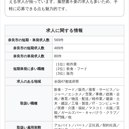
える求人が揃っています。履歴書不要の求人も多いため、手
軽に応募できる点も魅力的です。
求人に関する情報
奈良市の短期・単発求人数
569件
奈良市の短期求人数
489件
奈良市の単発求人数
80件
［1位］軽作業
短期単発に多い職種
［2位］飲食・フード
［3位］販売
求人のある地域
全国47都道府県
飲食・フード／販売／接客・サービス／レ
ジャー／エンタメ／営業／事務／総務・企
画／教育／物流・配送／軽作業／建築・土
取扱い職種
木・建設／工場・製造／IT・コンピュータ
／医療・介護・福祉／マスコミ・出版／芸
能／ガールズバー・キャバクラ・クラブ／
専門職／他
アルバイト／パート／正社員／契約社員／
取扱い雇用形態