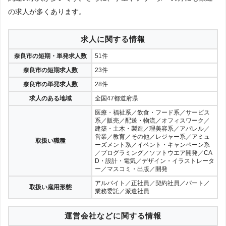
の求人が多くあります。
求人に関する情報
奈良市の短期・単発求人数
51件
奈良市の短期求人数
23件
奈良市の単発求人数
28件
求人のある地域
全国47都道府県
医療・福祉系／飲食・フード系／サービス
系／販売／配送・物流／オフィスワーク／
建築・土木・製造／理美容系／アパレル／
営業／教育／その他／レジャー系／アミュ
取扱い職種
ーズメント系／イベント・キャンペーン系
／プログラミング／ソフトウエア開発／CA
D・設計・電気／デザイン・イラストレータ
ー／マスコミ・出版／開発
アルバイト／正社員／契約社員／パート／
取扱い雇用形態
業務委託／派遣社員
運営会社などに関する情報