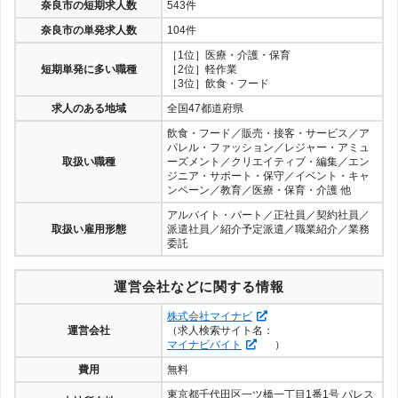
奈良市の短期求人数
543件
奈良市の単発求人数
104件
［1位］医療・介護・保育
短期単発に多い職種
［2位］軽作業
［3位］飲食・フード
求人のある地域
全国47都道府県
飲食・フード／販売・接客・サービス／ア
パレル・ファッション／レジャー・アミュ
取扱い職種
ーズメント／クリエイティブ・編集／エン
ジニア・サポート・保守／イベント・キャ
ンペーン／教育／医療・保育・介護 他
アルバイト・パート／正社員／契約社員／
取扱い雇用形態
派遣社員／紹介予定派遣／職業紹介／業務
委託
運営会社などに関する情報
株式会社マイナビ
運営会社
（求人検索サイト名：
マイナビバイト
）
費用
無料
東京都千代田区一ツ橋一丁目1番1号 パレス