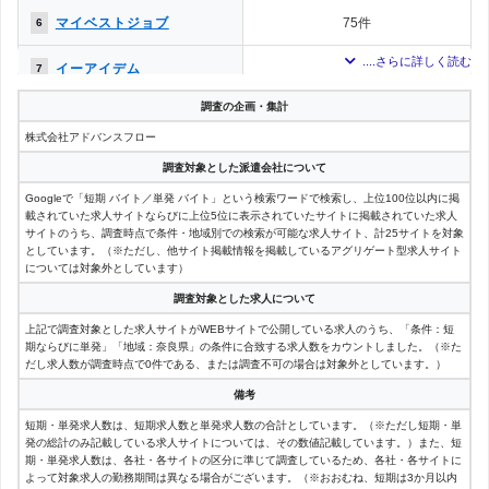
マイベストジョブ
75件
6
イーアイデム
73件
7
調査の企画・集計
求人アスコム
67件
8
株式会社アドバンスフロー
エンバイト
62件
9
調査対象とした派遣会社について
Googleで「短期 バイト／単発 バイト」という検索ワードで検索し、上位100位以内に掲
ユメックスネット
45件
10
載されていた求人サイトならびに上位5位に表示されていたサイトに掲載されていた求人
サイトのうち、調査時点で条件・地域別での検索が可能な求人サイト、計25サイトを対象
エンゲージ
としています。（※ただし、他サイト掲載情報を掲載しているアグリゲート型求人サイト
36件
11
については対象外としています）
マッハバイト
31件
12
調査対象とした求人について
上記で調査対象とした求人サイトがWEBサイトで公開している求人のうち、「条件：短
クリエイトバイト
11件
13
期ならびに単発」「地域：奈良県」の条件に合致する求人数をカウントしました。（※た
だし求人数が調査時点で0件である、または調査不可の場合は対象外としています。）
学バイト
7件
14
備考
短期・単発求人数は、短期求人数と単発求人数の合計としています。（※ただし短期・単
ディスカバイト
3件
15
発の総計のみ記載している求人サイトについては、その数値記載しています。）また、短
期・単発求人数は、各社・各サイトの区分に準じて調査しているため、各社・各サイトに
よって対象求人の勤務期間は異なる場合がございます。（※おおむね、短期は3か月以内
塾講師ステーション
1件
16