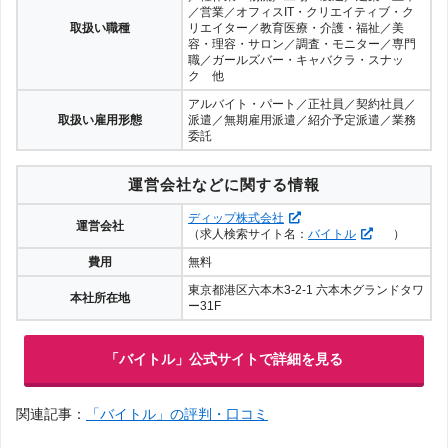
／営業／オフィスIT・クリエイティブ・ク
取扱い職種
リエイター／教育医療・介護・福祉／美
容・理容・サロン／調査・モニター／専門
職／ガールズバー・キャバクラ・スナッ
ク 他
アルバイト・パート／正社員／契約社員／
取扱い雇用形態
派遣／無期雇用派遣／紹介予定派遣／業務
委託
運営会社などに関する情報
ディップ株式会社
運営会社
（求人検索サイト名：
バイトル
）
費用
無料
東京都港区六本木3-2-1 六本木グランドタワ
本社所在地
ー31F
「バイトル」公式サイトで詳細を見る
関連記事：
「バイトル」の評判・口コミ