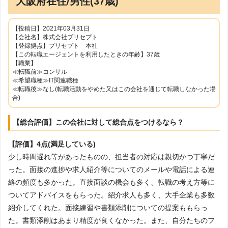
大阪府在住/男性(37歳)
【投稿日】2021年03月31日
【会社名】株式会社プリセプト
【登録拠点】プリセプト 本社
【この転職エージェントを利用したときの年齢】37歳
【職業】
≪転職前≫コンサル
≪希望職種≫IT関連職種
≪転職後≫なし(転職活動をやめた又はこの会社を通じて転職しなかった場
合)
【総合評価】この会社に対して総合点をつけるなら？
【評価】4点(満足している)
少し時間遅れ等があったものの、担当者の対応は親切かつ丁寧だ
った。面接の進捗や求人紹介等についてのメールや電話による連
絡の頻度も多かった。直接面談の機会も多く、転職の考え方等に
ついてアドバイスをもらった。紹介求人も多く、大手企業も多数
紹介してくれた。面接練習や書類添削についての提案ももらっ
た。書類添削はあまり精度が良くなかった。また、自分たちのフ