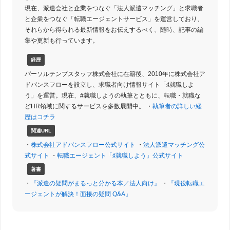
現在、派遣会社と企業をつなぐ「法人派遣マッチング」と求職者
と企業をつなぐ「転職エージェントサービス」を運営しており、
それらから得られる最新情報をお伝えするべく、随時、記事の編
集や更新も行っています。
経歴
パーソルテンプスタッフ株式会社に在籍後、2010年に株式会社ア
ドバンスフローを設立し、求職者向け情報サイト「♯就職しよ
う」を運営。現在、#就職しようの執筆とともに、転職・就職な
どHR領域に関するサービスを多数展開中。 ・
執筆者の詳しい経
歴はコチラ
関連URL
・
株式会社アドバンスフロー公式サイト
・
法人派遣マッチング公
式サイト
・
転職エージェント「♯就職しよう」公式サイト
著書
・
『派遣の疑問がまるっと分かる本／法人向け』
・
『現役転職エ
ージェントが解決！面接の疑問 Q&A』