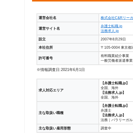
運営会社名
株式会社C&Rリー
弁護士転職.jp
運営サイト名
法務求人.jp
設立
2007年8月29日
本社住所
〒105-0004 東
有料職業紹介事業 13
許可番号
一般労働者派遣事業 派
※情報調査日:2021年6月1日
【弁護士転職.jp】
全国、海外
求人対応エリア
【法務求人.jp】
全国、海外
【弁護士転職.jp】
弁護士
主な取扱い職種
【法務求人.jp】
法務｜パラリーガル
主な取扱い雇用形態
調査中