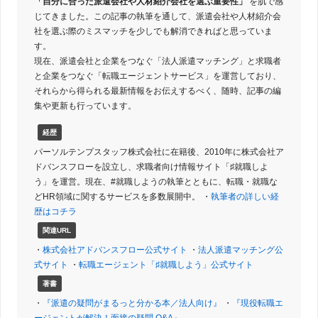
「自分に合った派遣会社や人材紹介会社を選ぶ重要性」
を肌で感
じてきました。この記事の執筆を通して、派遣会社や人材紹介会
社を選ぶ際のミスマッチを少しでも解消できればと思っていま
す。
現在、派遣会社と企業をつなぐ「法人派遣マッチング」と求職者
と企業をつなぐ「転職エージェントサービス」を運営しており、
それらから得られる最新情報をお伝えするべく、随時、記事の編
集や更新も行っています。
経歴
パーソルテンプスタッフ株式会社に在籍後、2010年に株式会社ア
ドバンスフローを設立し、求職者向け情報サイト「♯就職しよ
う」を運営。現在、#就職しようの執筆とともに、転職・就職な
どHR領域に関するサービスを多数展開中。 ・
執筆者の詳しい経
歴はコチラ
関連URL
・
株式会社アドバンスフロー公式サイト
・
法人派遣マッチング公
式サイト
・
転職エージェント「♯就職しよう」公式サイト
著書
・
『派遣の疑問がまるっと分かる本／法人向け』
・
『現役転職エ
ージェントが解決！面接の疑問 Q&A』