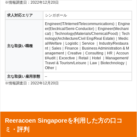
※情報調査日：2022年12月20日
求人対応エリア
シンガポール
Engineer(IT/Internet/Telecommunications)｜Engine
er(Electrical/Semi-Conductor)｜Engineer(Mechani
cal)｜Technology(Materials/Chemical/Food)｜Tech
nology(Architecture/Civil Eng/Real Estate)｜Medic
al/Welfare｜Logistic｜Service ｜Industry/Restaura
主な取扱い職種
nt｜Sales｜Finance｜Business Administration & M
anagement｜Creative｜Consulting｜HR｜Accoun
t/Audit｜Excective｜Retail｜Hotel ｜Management/
Travel & Tourism/Leisure｜Law｜Biotechnology｜
Other｜
主な取扱い雇用形態
–
※情報調査日：2022年12月20日
Reeracoen Singaporeを利用した方の口コ
ミ・評判