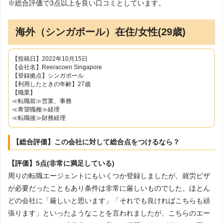
※総合評価で3点以上を良い口コミとしています。
海外（シンガポール）在住/女性(29歳)
【投稿日】2022年10月15日
【会社名】Reeracoen Singapore
【登録拠点】シンガポール
【利用したときの年齢】27歳
【職業】
≪転職前≫営業、事務
≪希望職種≫経理
≪転職後≫財務経理
【総合評価】この会社に対して総合点をつけるなら？
【評価】5点(非常に満足している)
周りの転職エージェントにもいくつか登録しましたが、就労ビザ
が必要だったこともあり条件は非常に厳しいものでした。ほとん
どの会社に「厳しいと思います」「それでも良ければこちらも頑
張ります」といったようなことを言われましたが、こちらのエー