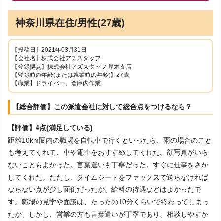
神奈川県在住/男性(27歳)
【投稿日】2021年03月31日
【会社名】株式会社アズスタッフ
【登録拠点】株式会社アズスタッフ 厚木支店
【登録時の年齢(または就業時の年齢)】27歳
【職業】ドライバー、倉庫内作業
【総合評価】この派遣会社に対して総合点をつけるなら？
【評価】4点(満足している)
距離10km圏内の職場を自転車で行くといったら、雨の場合のこと
も考えてくれて、車や電車をおすすめしてくれた。顔写真がいら
ないこともよかった。言葉遣いも丁寧だった。すぐに仕事をさが
してくれた。ただし、タイムシートをファックスで送らなければ
ならない点が少し面倒だったが、給料の待遇などはよかったで
す。職場の見学や面談は、たったの10分くらいで終わってしまっ
たが、しかし、営業の方も言葉遣いが丁寧であり、相談しやすか