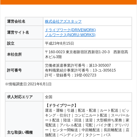
運営会社名
株式会社アズスタッフ
ドライブワーク(DRIVEWORK)
運営サイト名
ノルワークス(NORU-WORKS)
設立
平成23年8月15日
〒160-0023 東京都新宿区西新宿1-20-3 西新宿髙
本社住所
木ビル3階
労働者派遣事業許可番号：派13-305007
許可番号
有料職業紹介事業許可番号：13-ユ-305615
許可・登録番号：19登-002723
※情報調査日:2021年6月1日
求人対応エリア
全国
【ドライブワーク】
運送・運輸｜引越｜配送・配達｜ルート配送｜ピッ
キング・仕分け｜コンビニルート配送｜スーパール
ート配送｜陸送・回送｜送迎｜大型横持ち業務｜家
電配送｜アパレル配送｜宅配｜バイク便｜デリバリ
ー｜センター間輸送｜中距離配送｜長距離配送｜店
主な取扱い職種
舗配送｜ベンディング｜タクシー｜バス