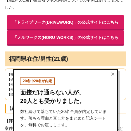
【悪かった点】
担当者や求人内容についての不満はありませんで
した。
「ドライブワーク(DRIVEWORK)」の公式サイトはこちら
「ノルワークス(NORU-WORKS)」の公式サイトはこちら
福岡県在住/男性(21歳)
×
【投稿日】2021年03月31日
【会社名】株式会社アズスタッフ
20名中20名が内定
【登録拠点】株式会社アズスタッフ 鹿児島
【登録時の年齢(または就業時の年齢)】20歳
面接だけ通らない人が、
【職業】引越し作業員
20人とも受かりました。
【総合評価】この派遣会社に対して総合点をつけるなら？
数社続けて落ちていた20名全員が内定していま
す。落ちる理由と直し方をまとめた記入シート
【評価】4点(満足している)
を、無料でお渡しします。
案件のお知らせを多く頂けたため、仕事がないという状況はほと