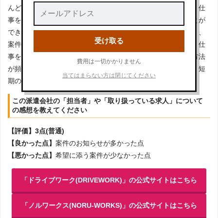
んどなかった。また、派遣先との連携も充実していた様子で、仕
事をする上での不安は少なく、働きやすい環境に身を置くことが
できた。しかし、こちら側の希望に添えない案件の紹介も多く、
受け取る
案件の選択に悩むことが多かったことも事実である。さらに、仕
事をする上での煩雑な手続きが多々あったり、その手続きの方法
費用は一切かかりません
が頻繁に変わるなど、煩わしさを感じる面もいくつかあった。短
当てはまらない方は閉じてください
期の仕事を探すにはあまり向かない印象。
この派遣会社の「担当者」や「取り扱っている求人」について
の感想を教えてください
【評価】3点(普通)
【良かった点】
案件のお知らせが多かった点
【悪かった点】
希望に添う案件が少なかった点
「ドライブワーク(DRIVEWORK)」の公式サイトはこちら
「ノルワークス(NORU-WORKS)」の公式サイトはこちら