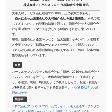
株式会社アドバンスフロー 代表取締役 中塚 章浩
大手人材サービス会社在籍で2,000名以上の就業に携わり、
「自分に合った派遣会社や人材紹介会社を選ぶ重要性」
を肌で感
じてきました。この記事の執筆を通して、派遣会社や人材紹介会
社を選ぶ際のミスマッチを少しでも解消できればと思っていま
す。
現在、派遣会社と企業をつなぐ「法人派遣マッチング」と求職者
と企業をつなぐ「転職エージェントサービス」を運営しており、
それらから得られる最新情報をお伝えするべく、随時、記事の編
集や更新も行っています。
経歴
パーソルテンプスタッフ株式会社に在籍後、2010年に株式会社ア
ドバンスフローを設立し、求職者向け情報サイト「♯就職しよ
う」を運営。現在、#就職しようの執筆とともに、転職・就職な
どHR領域に関するサービスを多数展開中。 ・
執筆者の詳しい経
歴はコチラ
関連URL
・
株式会社アドバンスフロー公式サイト
・
法人派遣マッチング公
式サイト
・
転職エージェント「♯就職しよう」公式サイト