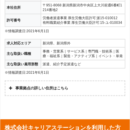
〒951-8068 新潟県新潟市中央区上大川前通6番町1
本社住所
214番地2
労働者派遣事業 厚生労働大臣許可:派15-010012
許可番号
有料職業紹介事業 厚生労働大臣許可:15-ユ-010034
※情報調査日:2021年6月1日
求人対応エリア
新潟県、新潟県外
事務・営業系｜サービス系｜専門職・技術系｜医
主な取扱い職種
療・福祉系｜製造・アクティブ系｜イベント・単発
主な取扱い雇用形態
派遣、紹介予定派遣など
※情報調査日:2021年6月1日
事業拠点の詳しい住所はこちら
株式会社キャリアステーションを利用した方