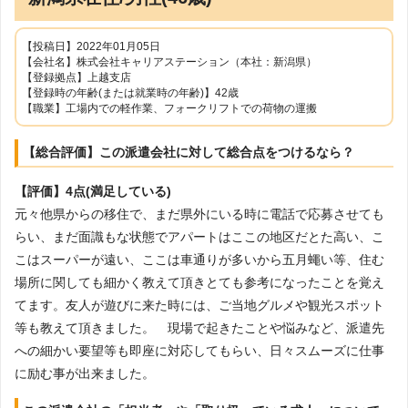
【投稿日】2022年01月05日
【会社名】株式会社キャリアステーション（本社：新潟県）
【登録拠点】上越支店
【登録時の年齢(または就業時の年齢)】42歳
【職業】工場内での軽作業、フォークリフトでの荷物の運搬
【総合評価】この派遣会社に対して総合点をつけるなら？
【評価】4点(満足している)
元々他県からの移住で、まだ県外にいる時に電話で応募させても
らい、まだ面識もな状態でアパートはここの地区だとた高い、こ
こはスーパーが遠い、ここは車通りが多いから五月蠅い等、住む
場所に関しても細かく教えて頂きとても参考になったことを覚え
てます。友人が遊びに来た時には、ご当地グルメや観光スポット
等も教えて頂きました。 現場で起きたことや悩みなど、派遣先
への細かい要望等も即座に対応してもらい、日々スムーズに仕事
に励む事が出来ました。