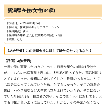
新潟県在住/女性(34歳)
【投稿日】2021年03月24日
【会社名】株式会社キャリアステーション
【登録拠点】新潟
【登録時の年齢(または就業時の年齢)】27歳
【職業】なし
【総合評価】この派遣会社に対して総合点をつけるなら？
【評価】3点(普通)
一度企業に面接したのみで、のちに何度か紹介の連絡は受けた
が、こちらの出産育児を理由に、3回ほど断ってきた。電話対応は
とてもよかった。最初に紹介してくれた、役職のある方は、とて
も親身になってくれていたため、とてもよかった。そこの派遣企
業は、ハウス栽培などの事業も立ち上げていたため、そこに働い
ていた母(義母)も、担当者の方や、そこで働く人々に対しても、と
ても印象が良いように話していた。しかし、その事業がなくなっ