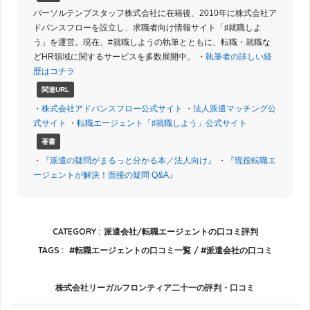
パーソルテンプスタッフ株式会社に在籍後、2010年に株式会社ア
ドバンスフローを設立し、求職者向け情報サイト「♯就職しよ
う」を運営。現在、#就職しようの執筆とともに、転職・就職な
どHR領域に関するサービスを多数展開中。 ・
執筆者の詳しい経
歴はコチラ
関連URL
・
株式会社アドバンスフロー公式サイト
・
法人派遣マッチング公
式サイト
・
転職エージェント「♯就職しよう」公式サイト
著書
・
『派遣の疑問がまるっと分かる本／法人向け』
・
『現役転職エ
ージェントが解決！面接の疑問 Q&A』
CATEGORY :
派遣会社/転職エージェントの口コミ評判
TAGS :
転職エージェントの口コミ一覧
派遣会社の口コミ
株式会社リーガルフロンティア二十一の評判・口コミ