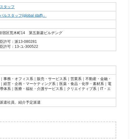
スタッフ
タッフ(global staff)」
東京都新宿区荒木町14 第五新菱ビルヂング
許可：派13-080281
可：13-ユ-300522
｜事務・オフィス系｜販売・サービス系｜営業系｜不動産・金融・
｜経営・企画・マーケティング系｜医薬・食品・化学・素材系｜電
導体系｜医療・福祉・介護サービス系｜クリエイティブ系｜IT・エ
派遣社員、紹介予定派遣