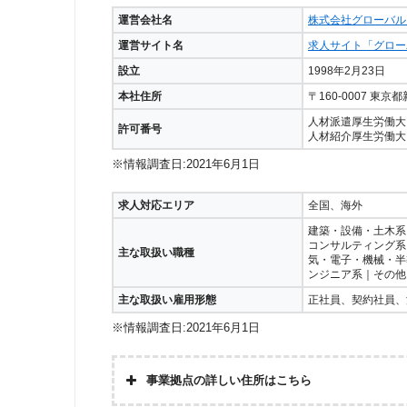
運営会社名
株式会社グローバル
運営サイト名
求人サイト「グローバルス
設立
1998年2月23日
本社住所
〒160-0007 
人材派遣厚生労働大臣
許可番号
人材紹介厚生労働大臣許
※情報調査日:2021年6月1日
求人対応エリア
全国、海外
建築・設備・土木系
コンサルティング系
主な取扱い職種
気・電子・機械・半
ンジニア系｜その他
主な取扱い雇用形態
正社員、契約社員、
※情報調査日:2021年6月1日
事業拠点の詳しい住所はこちら