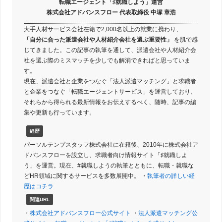
転職エージェント「♯就職しよう」運営
株式会社アドバンスフロー 代表取締役 中塚 章浩
大手人材サービス会社在籍で2,000名以上の就業に携わり、
「自分に合った派遣会社や人材紹介会社を選ぶ重要性」
を肌で感
じてきました。この記事の執筆を通して、派遣会社や人材紹介会
社を選ぶ際のミスマッチを少しでも解消できればと思っていま
す。
現在、派遣会社と企業をつなぐ「法人派遣マッチング」と求職者
と企業をつなぐ「転職エージェントサービス」を運営しており、
それらから得られる最新情報をお伝えするべく、随時、記事の編
集や更新も行っています。
経歴
パーソルテンプスタッフ株式会社に在籍後、2010年に株式会社ア
ドバンスフローを設立し、求職者向け情報サイト「♯就職しよ
う」を運営。現在、#就職しようの執筆とともに、転職・就職な
どHR領域に関するサービスを多数展開中。 ・
執筆者の詳しい経
歴はコチラ
関連URL
・
株式会社アドバンスフロー公式サイト
・
法人派遣マッチング公