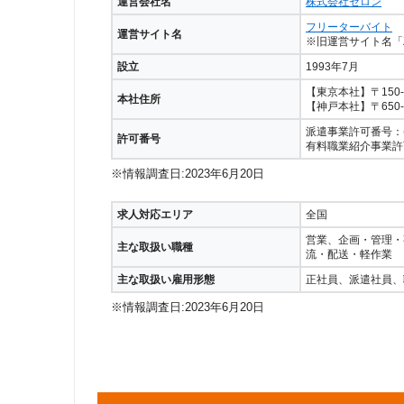
運営会社名
株式会社ゼロン
フリーターバイト
運営サイト名
※旧運営サイト名「Z
設立
1993年7月
【東京本社】〒150-
本社住所
【神戸本社】〒650
派遣事業許可番号：(派)
許可番号
有料職業紹介事業許可番
※情報調査日:2023年6月20日
求人対応エリア
全国
営業、企画・管理・
主な取扱い職種
流・配送・軽作業
主な取扱い雇用形態
正社員、派遣社員、
※情報調査日:2023年6月20日