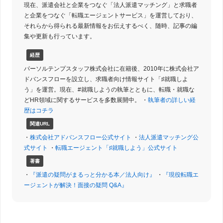
現在、派遣会社と企業をつなぐ「法人派遣マッチング」と求職者
と企業をつなぐ「転職エージェントサービス」を運営しており、
それらから得られる最新情報をお伝えするべく、随時、記事の編
集や更新も行っています。
経歴
パーソルテンプスタッフ株式会社に在籍後、2010年に株式会社ア
ドバンスフローを設立し、求職者向け情報サイト「♯就職しよ
う」を運営。現在、#就職しようの執筆とともに、転職・就職な
どHR領域に関するサービスを多数展開中。 ・
執筆者の詳しい経
歴はコチラ
関連URL
・
株式会社アドバンスフロー公式サイト
・
法人派遣マッチング公
式サイト
・
転職エージェント「♯就職しよう」公式サイト
著書
・
『派遣の疑問がまるっと分かる本／法人向け』
・
『現役転職エ
ージェントが解決！面接の疑問 Q&A』