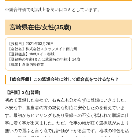
※総合評価で3点以上を良い口コミとしています。
宮崎県在住/女性(35歳)
【投稿日】2021年03月26日
【会社名】株式会社スタッフメイト南九州
【登録拠点】staffメイト都城
【登録時の年齢(または就業時の年齢)】24歳
【職業】倉庫内軽作業
【総合評価】この派遣会社に対して総合点をつけるなら？
【評価】3点(普通)
初めて登録した会社で、右も左も分からずに登録にいきました。
不安な中、担当者の方の親切な対応に安心したのを覚えていま
す。最初からヒアリングもあり登録への不安が拭われて順調に仕
事に着く事が出来ました。ただ、仕事の幅が短く選択肢があまり
無いので選ぶと言う点では評価が下がる点です。地域の特色を活