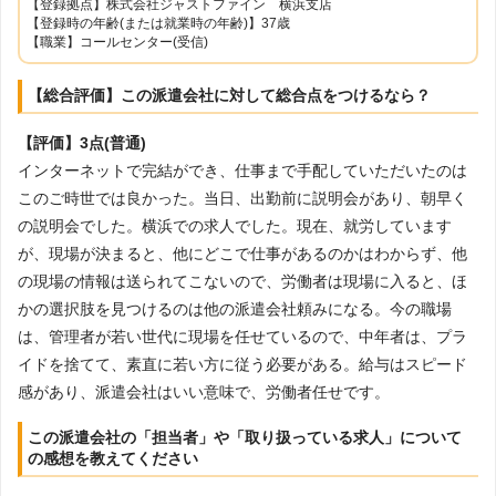
【登録拠点】株式会社ジャストファイン 横浜支店
【登録時の年齢(または就業時の年齢)】37歳
【職業】コールセンター(受信)
【総合評価】この派遣会社に対して総合点をつけるなら？
【評価】3点(普通)
インターネットで完結ができ、仕事まで手配していただいたのは
このご時世では良かった。当日、出勤前に説明会があり、朝早く
の説明会でした。横浜での求人でした。現在、就労しています
が、現場が決まると、他にどこで仕事があるのかはわからず、他
の現場の情報は送られてこないので、労働者は現場に入ると、ほ
かの選択肢を見つけるのは他の派遣会社頼みになる。今の職場
は、管理者が若い世代に現場を任せているので、中年者は、プラ
イドを捨てて、素直に若い方に従う必要がある。給与はスピード
感があり、派遣会社はいい意味で、労働者任せです。
この派遣会社の「担当者」や「取り扱っている求人」について
の感想を教えてください