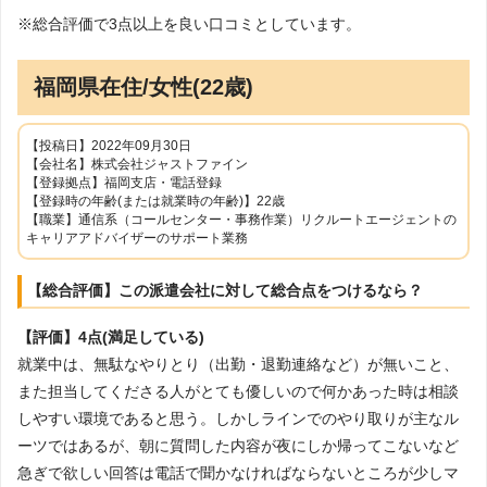
※総合評価で3点以上を良い口コミとしています。
福岡県在住/女性(22歳)
【投稿日】2022年09月30日
【会社名】株式会社ジャストファイン
【登録拠点】福岡支店・電話登録
【登録時の年齢(または就業時の年齢)】22歳
【職業】通信系（コールセンター・事務作業）リクルートエージェントの
キャリアアドバイザーのサポート業務
【総合評価】この派遣会社に対して総合点をつけるなら？
【評価】4点(満足している)
就業中は、無駄なやりとり（出勤・退勤連絡など）が無いこと、
また担当してくださる人がとても優しいので何かあった時は相談
しやすい環境であると思う。しかしラインでのやり取りが主なル
ーツではあるが、朝に質問した内容が夜にしか帰ってこないなど
急ぎで欲しい回答は電話で聞かなければならないところが少しマ