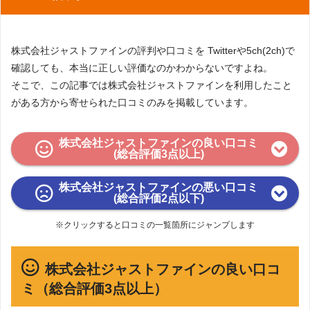
大阪駅前第一ビル2F
〒060-0005 北海道札幌市中央区北5条西5
札幌オフィス
丁目2-12住友生命札幌ビル4F
株式会社ジャストファインの評判や口コミを Twitterや5ch(2ch)で
〒060-0042 北海道札幌市中央区大通西6
札幌BPOセンター
丁目2-6 大樹生命札幌大通ビル8階
確認しても、本当に正しい評価なのかわからないですよね。
そこで、この記事では株式会社ジャストファインを利用したこと
〒810-0001 福岡市中央区天神一丁目9番1
福岡天神オフィス
7号福岡天神フコク生命ビル7階
がある方から寄せられた口コミのみを掲載しています。
株式会社ジャストファインの良い口コミ
(総合評価3点以上)
株式会社ジャストファインの悪い口コミ
(総合評価2点以下)
※クリックすると口コミの一覧箇所にジャンプします
株式会社ジャストファインの良い口コ
ミ（総合評価3点以上）