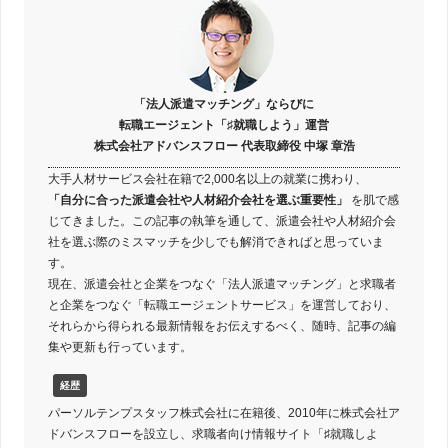
「法人派遣マッチング」ならびに
転職エージェント「♯就職しよう」運営
株式会社アドバンスフロー 代表取締役 中塚 章浩
大手人材サービス会社在籍で2,000名以上の就業に携わり、
「自分に合った派遣会社や人材紹介会社を選ぶ重要性」
を肌で感
じてきました。この記事の執筆を通して、派遣会社や人材紹介会
社を選ぶ際のミスマッチを少しでも解消できればと思っていま
す。
現在、派遣会社と企業をつなぐ「法人派遣マッチング」と求職者
と企業をつなぐ「転職エージェントサービス」を運営しており、
それらから得られる最新情報をお伝えするべく、随時、記事の編
集や更新も行っています。
経歴
パーソルテンプスタッフ株式会社に在籍後、2010年に株式会社ア
ドバンスフローを設立し、求職者向け情報サイト「♯就職しよ