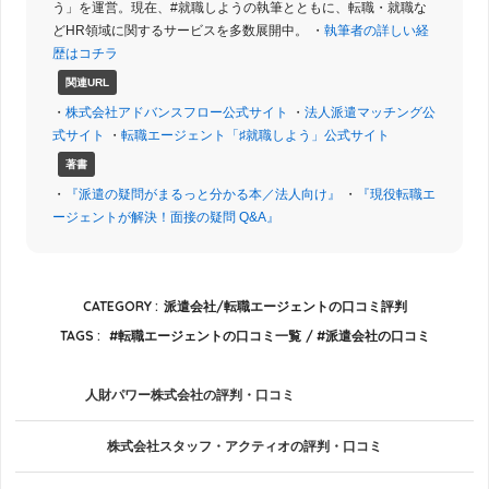
う」を運営。現在、#就職しようの執筆とともに、転職・就職な
どHR領域に関するサービスを多数展開中。 ・
執筆者の詳しい経
歴はコチラ
関連URL
・
株式会社アドバンスフロー公式サイト
・
法人派遣マッチング公
式サイト
・
転職エージェント「♯就職しよう」公式サイト
著書
・
『派遣の疑問がまるっと分かる本／法人向け』
・
『現役転職エ
ージェントが解決！面接の疑問 Q&A』
CATEGORY :
派遣会社/転職エージェントの口コミ評判
TAGS :
転職エージェントの口コミ一覧
派遣会社の口コミ
人財パワー株式会社の評判・口コミ
株式会社スタッフ・アクティオの評判・口コミ