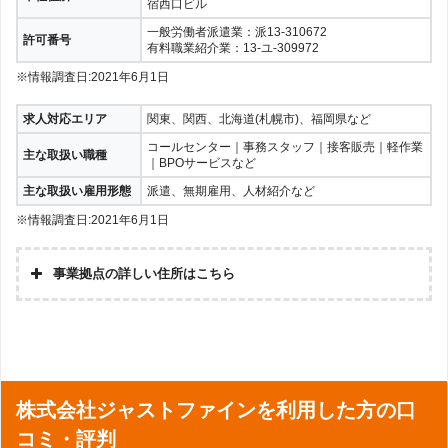
宿西口ビル
一般労働者派遣業：派13-310672
許可番号
有料職業紹介業：13-ユ-309972
※情報調査日:2021年6月1日
求人対応エリア
関東、関西、北海道(札幌市)、福岡県など
コールセンター｜事務スタッフ｜接客販売｜軽作業
主な取扱い職種
｜BPOサービスなど
主な取扱い雇用形態
派遣、無期雇用、人材紹介など
※情報調査日:2021年6月1日
事業拠点の詳しい住所はこちら
〒160-0023 東京都新宿区西新宿1-17-1 日
本社
本生命新宿西口ビル
〒160-0023 東京都新宿区西新宿7丁目15-
新宿オフィス
1 アパライトビル6階
〒221-0056 神奈川県横浜市神奈川区金港
横浜オフィス
株式会社ジャストファインを利用した方の口
町6-14ステートビル横浜5F
コミ・評判
〒530-0001 大阪府大阪市北区梅田1-3-1
梅田オフィス