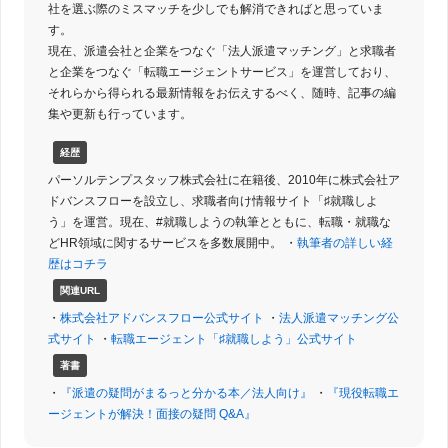
社を選ぶ際のミスマッチを少しでも解消できればと思っていま
す。
現在、派遣会社と企業をつなぐ「法人派遣マッチング」と求職者
と企業をつなぐ「転職エージェントサービス」を運営しており、
それらから得られる最新情報をお伝えするべく、随時、記事の編
集や更新も行っています。
経歴
パーソルテンプスタッフ株式会社に在籍後、2010年に株式会社ア
ドバンスフローを設立し、求職者向け情報サイト「♯就職しよ
う」を運営。現在、#就職しようの執筆とともに、転職・就職な
どHR領域に関するサービスを多数展開中。 ・
執筆者の詳しい経
歴はコチラ
関連URL
・
株式会社アドバンスフロー公式サイト
・
法人派遣マッチング公
式サイト
・
転職エージェント「♯就職しよう」公式サイト
著書
・
『派遣の疑問がまるっと分かる本／法人向け』
・
『現役転職エ
ージェントが解決！面接の疑問 Q&A』