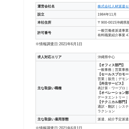
運営会社名
株式会社人材派遣セ
設立
1984年11月
本社住所
〒900-0015沖縄
一般労働者派遣事業 派
許可番号
有料職業紹介事業 47-
※情報調査日:2021年6月1日
求人対応エリア
沖縄県中心
【オフィス部門】
一般事務｜営業事務
【セールスプロモー
営業｜販売｜デモン
【外注サービス】
主な取扱い職種
表計算・ワープロ｜
【オペレーション部
データエントリー｜
【テクニカル部門】
通訳・翻訳｜システ
ラクション
主な取扱い雇用形態
派遣、紹介予定派遣
※情報調査日:2021年6月1日