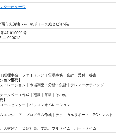
ンターオキナワ
県那覇市久茂地1-7-1 琉球リース総合ビル9階
47-010001号
ユ-010013
｜経理事務｜ファイリング｜貿易事務｜集計｜受付｜秘書
ション部門】
ストレーション｜市場調査・分析・集計｜テレマーケティング
データベース作成｜翻訳｜筆耕｜その他
門】
コールセンター｜パソコンオペレーション
ムエンジニア｜プログラム作成｜テクニカルサポート｜PCインスト
、人材紹介、契約社員、委託、フルタイム、パートタイム