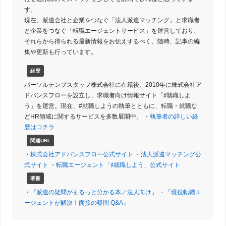
す。
現在、派遣会社と企業をつなぐ「法人派遣マッチング」と求職者
と企業をつなぐ「転職エージェントサービス」を運営しており、
それらから得られる最新情報をお伝えするべく、随時、記事の編
集や更新も行っています。
経歴
パーソルテンプスタッフ株式会社に在籍後、2010年に株式会社ア
ドバンスフローを設立し、求職者向け情報サイト「♯就職しよ
う」を運営。現在、#就職しようの執筆とともに、転職・就職な
どHR領域に関するサービスを多数展開中。 ・
執筆者の詳しい経
歴はコチラ
関連URL
・
株式会社アドバンスフロー公式サイト
・
法人派遣マッチング公
式サイト
・
転職エージェント「♯就職しよう」公式サイト
著書
・
『派遣の疑問がまるっと分かる本／法人向け』
・
『現役転職エ
ージェントが解決！面接の疑問 Q&A』