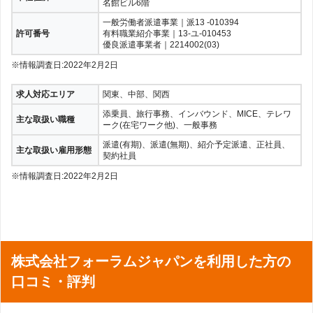
名館ビル6階
一般労働者派遣事業｜派13 -010394
許可番号
有料職業紹介事業｜13-ユ-010453
優良派遣事業者｜2214002(03)
※情報調査日:2022年2月2日
求人対応エリア
関東、中部、関西
添乗員、旅行事務、インバウンド、MICE、テレワ
主な取扱い職種
ーク(在宅ワーク他)、一般事務
派遣(有期)、派遣(無期)、紹介予定派遣、正社員、
主な取扱い雇用形態
契約社員
※情報調査日:2022年2月2日
株式会社フォーラムジャパンを利用した方の
口コミ・評判