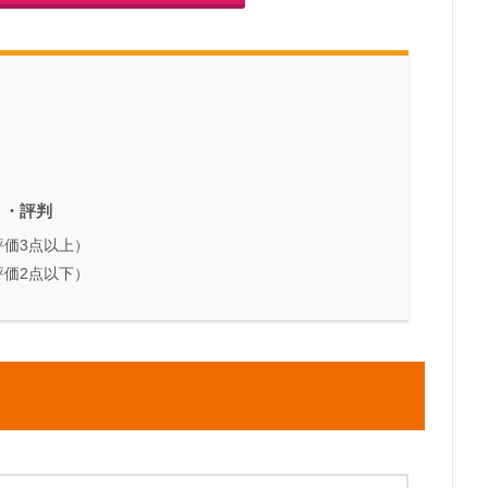
ミ・評判
価3点以上）
価2点以下）