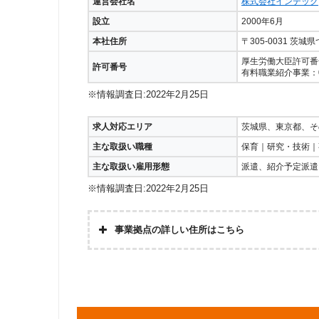
運営会社名
株式会社インテック
設立
2000年6月
本社住所
〒305-0031 茨
厚生労働大臣許可番号：
許可番号
有料職業紹介事業：08
※情報調査日:2022年2月25日
求人対応エリア
茨城県、東京都、そ
主な取扱い職種
保育｜研究・技術｜
主な取扱い雇用形態
派遣、紹介予定派遣
※情報調査日:2022年2月25日
事業拠点の詳しい住所はこちら