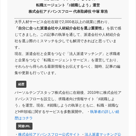
転職エージェント「♯就職しよう」運営
株式会社アドバンスフロー 代表取締役 中塚 章浩
大手人材サービス会社在籍で2,000名以上の就業に携わり、
「自分に合った派遣会社や人材紹介会社を選ぶ重要性」
を肌で感
じてきました。この記事の執筆を通して、派遣会社や人材紹介会
社を選ぶ際のミスマッチを少しでも解消できればと思っていま
す。
現在、派遣会社と企業をつなぐ「法人派遣マッチング」と求職者
と企業をつなぐ「転職エージェントサービス」を運営しており、
それらから得られる最新情報をお伝えするべく、随時、記事の編
集や更新も行っています。
経歴
パーソルテンプスタッフ株式会社に在籍後、2010年に株式会社ア
ドバンスフローを設立し、求職者向け情報サイト「♯就職しよ
う」を運営。現在、#就職しようの執筆とともに、転職・就職な
どHR領域に関するサービスを多数展開中。 ・
執筆者の詳しい経
歴はコチラ
関連URL
・
株式会社アドバンスフロー公式サイト
・
法人派遣マッチング公