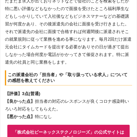
たまたま求人が出ておりネットなどで会社のことを検索をしたが
特に悪い評価などもなかったので面接を受けたところ福利厚生な
どもしっかりしていて入社後などもビジネスマナーなどの基礎講
習が何度かあり、その後派遣先の会社に面接を受け行きました。
それで派遣先の会社に面接で合格すれば何週間後に派遣されそこ
の就業規則に従って業務を進める事になります。毎月2回だけ派遣
元会社にタイムカードを提出する必要がありその日が過ぎて提出
しなかった場合何度か電話がかかってきて催促されます。特に派
遣先の社員と同じ業務をします。
この派遣会社の「担当者」や「取り扱っている求人」について
の感想を教えてください
【評価】3点(普通)
【良かった点】
担当者の対応のレスポンスが良くコロナ感染時い
ろいろ対応をしてもらえた。
【悪かった点】
特になし
「株式会社ビーネックステクノロジーズ」の公式サイトは