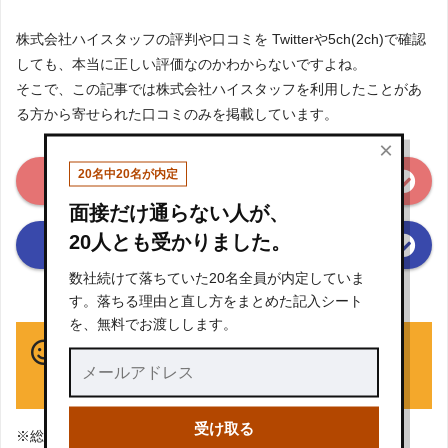
株式会社ハイスタッフの評判や口コミを Twitterや5ch(2ch)で確認
しても、本当に正しい評価なのかわからないですよね。
そこで、この記事では株式会社ハイスタッフを利用したことがあ
る方から寄せられた口コミのみを掲載しています。
×
株式会社ハイスタッフの良い口コミ
20名中20名が内定
(総合評価3点以上)
面接だけ通らない人が、
株式会社ハイスタッフの悪い口コミ
20人とも受かりました。
(総合評価2点以下)
数社続けて落ちていた20名全員が内定していま
※クリックすると口コミの一覧箇所にジャンプします
す。落ちる理由と直し方をまとめた記入シート
を、無料でお渡しします。
株式会社ハイスタッフの良い口コミ
（総合評価3点以上）
受け取る
※総合評価で3点以上を良い口コミとしています。