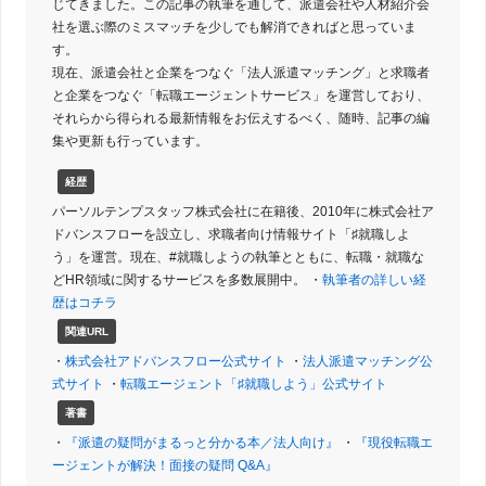
じてきました。この記事の執筆を通して、派遣会社や人材紹介会
社を選ぶ際のミスマッチを少しでも解消できればと思っていま
す。
現在、派遣会社と企業をつなぐ「法人派遣マッチング」と求職者
と企業をつなぐ「転職エージェントサービス」を運営しており、
それらから得られる最新情報をお伝えするべく、随時、記事の編
集や更新も行っています。
経歴
パーソルテンプスタッフ株式会社に在籍後、2010年に株式会社ア
ドバンスフローを設立し、求職者向け情報サイト「♯就職しよ
う」を運営。現在、#就職しようの執筆とともに、転職・就職な
どHR領域に関するサービスを多数展開中。 ・
執筆者の詳しい経
歴はコチラ
関連URL
・
株式会社アドバンスフロー公式サイト
・
法人派遣マッチング公
式サイト
・
転職エージェント「♯就職しよう」公式サイト
著書
・
『派遣の疑問がまるっと分かる本／法人向け』
・
『現役転職エ
ージェントが解決！面接の疑問 Q&A』