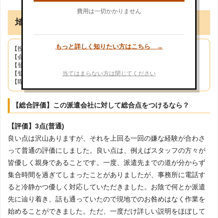
費用は一切かかりません
埼玉県在住/女性(21歳)
もっと詳しく知りたい方はこちら →
【投稿日】2021年09月09日
【会社名】株式会社ハイスタッフ
【登録拠点】株式会社ハイスタッフ 南越谷事務所
当てはまらない方は閉じてください
【登録時の年齢(または就業時の年齢)】17歳
【職業】倉庫内での梱包、仕分け、ピッキング作業
【総合評価】この派遣会社に対して総合点をつけるなら？
【評価】3点(普通)
良い点は沢山ありますが、それを上回る一回の嫌な経験が合わさ
って普通の評価にしました。良い点は、例えばスタッフの方々が
皆優しく親身であることです。一度、派遣先までの道が分からず
集合時間を過ぎてしまったことがありましたが、事務所に電話す
ると冷静かつ優しく対応していただきました。お陰で何とか派遣
先に辿り着き、話も通っていたので現地でのお咎めはなく作業を
始めることができました。ただ、一度だけ詳しい説明をほぼして