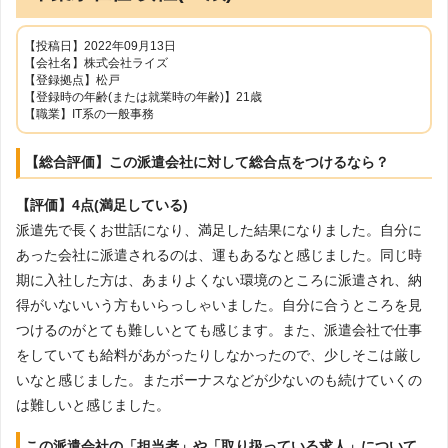
【投稿日】2022年09月13日
【会社名】株式会社ライズ
【登録拠点】松戸
【登録時の年齢(または就業時の年齢)】21歳
【職業】IT系の一般事務
【総合評価】この派遣会社に対して総合点をつけるなら？
【評価】4点(満足している)
派遣先で長くお世話になり、満足した結果になりました。自分に
あった会社に派遣されるのは、運もあるなと感じました。同じ時
期に入社した方は、あまりよくない環境のところに派遣され、納
得がいないいう方もいらっしゃいました。自分に合うところを見
つけるのがとても難しいとても感じます。また、派遣会社で仕事
をしていても給料があがったりしなかったので、少しそこは厳し
いなと感じました。またボーナスなどが少ないのも続けていくの
は難しいと感じました。
この派遣会社の「担当者」や「取り扱っている求人」について