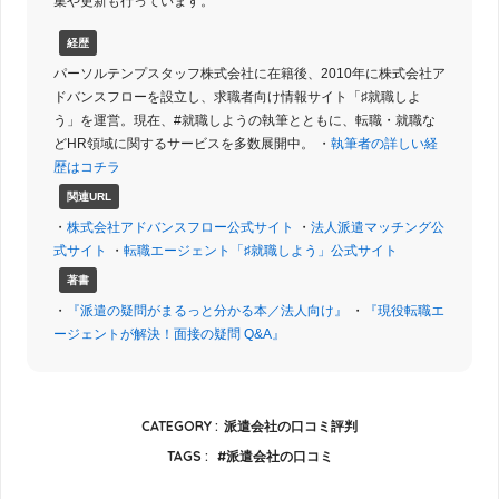
集や更新も行っています。
経歴
パーソルテンプスタッフ株式会社に在籍後、2010年に株式会社ア
ドバンスフローを設立し、求職者向け情報サイト「♯就職しよ
う」を運営。現在、#就職しようの執筆とともに、転職・就職な
どHR領域に関するサービスを多数展開中。 ・
執筆者の詳しい経
歴はコチラ
関連URL
・
株式会社アドバンスフロー公式サイト
・
法人派遣マッチング公
式サイト
・
転職エージェント「♯就職しよう」公式サイト
著書
・
『派遣の疑問がまるっと分かる本／法人向け』
・
『現役転職エ
ージェントが解決！面接の疑問 Q&A』
CATEGORY :
派遣会社の口コミ評判
TAGS :
派遣会社の口コミ