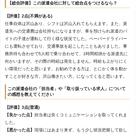
【総合評価】この派遣会社に対して総合点をつけるなら？
【評価】2点(不満がある)
仕事自体は沢山あり、シフトは沢山入れてもらえます。また、派
遣先への交通費は会社持ちになりますが、車を預けられ派遣のバ
イトの子達が運転して行く様な状況でした。ペーパードライバー
にも運転させており、交通事故を起こしたこともありました。事
務所待ち合わせで5人程で乗り合わせて、1時間程掛かる派遣先に
向かいますが、その際の時給は発生しません。時給も上がりにく
い環境だったと思います。お勧めできる方は、とにかく体を動か
すことが好きな方。沢山働きたい方。になってくると思います。
この派遣会社の「担当者」や「取り扱っている求人」について
の感想を教えてください
【評価】3点(普通)
【良かった点】
担当者は良くコミュニケーションを取ってくれま
した。
【悪かった点】
現場にはあまり来ず、もう少し状況把握して欲し