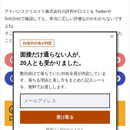
アドバンスクリエイト株式会社の評判や口コミを Twitterや
5ch(2ch)で確認しても、本当に正しい評価なのかわからないです
よね。
そこで、この記事ではアドバンスクリエイト株式会社を利用した
×
ことがある方から寄せられた口コミのみを掲載しています。
20名中20名が内定
面接だけ通らない人が、
アドバンスクリエイト株式会社の良い口コミ
(総合評価3点以上)
20人とも受かりました。
数社続けて落ちていた20名全員が内定していま
アドバンスクリエイト株式会社の悪い口コミ
す。落ちる理由と直し方をまとめた記入シート
(総合評価2点以下)
を、無料でお渡しします。
※クリックすると口コミの一覧箇所にジャンプします
アドバンスクリエイト株式会社の良い
受け取る
口コミ（総合評価3点以上）
費用は一切かかりません