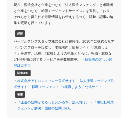
現在、派遣会社と企業をつなぐ「法人派遣マッチング」と求職者
と企業をつなぐ「転職エージェントサービス」を運営しており、
それらから得られる最新情報をお伝えするべく、随時、記事の編
集や更新も行っています。
経歴
パーソルテンプスタッフ株式会社に在籍後、2010年に株式会社ア
ドバンスフローを設立し、求職者向け情報サイト「♯就職しよ
う」を運営。現在、#就職しようの執筆とともに、転職・就職な
どHR領域に関するサービスを多数展開中。 ・
執筆者の詳しい経
歴はコチラ
関連URL
・
株式会社アドバンスフロー公式サイト
・
法人派遣マッチング公
式サイト
・
転職エージェント「♯就職しよう」公式サイト
著書
・
『派遣の疑問がまるっと分かる本／法人向け』
・
『現役転職エ
ージェントが解決！面接の疑問 Q&A』