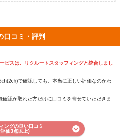
-4-17 リクルートGINZA8ビル 2階
宿1-25-1 新宿センタービル32階
坂1-12-1
2-48-1 信友山の手池袋ビル9階
の口コミ・評判
3-98-2 千住ミルディスⅡ番館 4階
2丁目37−7 コアシティ立川7階
川崎区駅前本町11-1 パシフィックマークス川崎5階
のサービスは、リクルートスタッフィングと統合しまし
奈川区鶴屋町2-23-2 TSプラザビルディング12階
沢484-1 藤沢アンバービル4階
や5ch(2ch)で確認しても、本当に正しい評価なのかわ
2-8-13 TPR厚木ビル6階
大宮区桜木町1-7-5 ソニックシティビル26階
登録確認が取れた方だけに口コミを寄せていただきま
区新町3-13 千葉TNビル5階
町2-340 フロントンビル4階
区新町3-13 千葉TNビル5階
区角田町8番1号 梅田阪急ビルオフィスタワー32階
フィングの良い口コミ
合評価3点以上)
央区江戸町95 井門神戸ビル12階