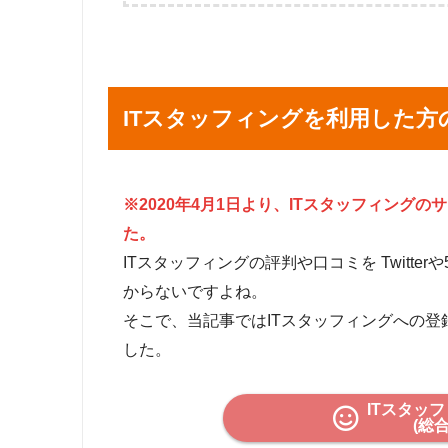
銀座登録センター
東京都中央区銀座8
新宿登録センター
東京都新宿区西新
渋谷登録センター
東京都渋谷区道玄
池袋登録センター
東京都豊島区池袋
ITスタッフィングを利用した方
北千住登録センター
東京都足立区千住
立川登録センター
東京都立川市曙町
川崎登録センター
神奈川県川崎市
※2020年4月1日より、ITスタッフィング
横浜登録センター
神奈川県横浜市神
た。
湘南登録センター
神奈川県藤沢市藤
ITスタッフィングの評判や口コミを Twitter
厚木登録センター
神奈川県厚木市中町
からないですよね。
さいたま登録センター
埼玉県さいたま市
そこで、当記事ではITスタッフィングへの
千葉登録センター
千葉県千葉市中央
西船橋登録センター
千葉県船橋市葛飾
した。
つくば登録センター
千葉県千葉市中央
梅田登録センター
大阪府大阪市北
ITスタッ
(総
三宮登録センター
兵庫県神戸市中