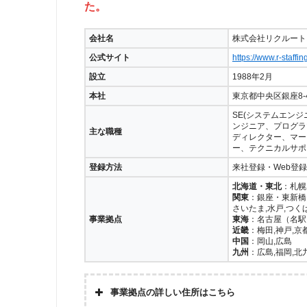
た。
会社名
株式会社リクルート
公式サイト
https://www.r-staffing
設立
1988年2月
本社
東京都中央区銀座8-4
SE(システムエン
ンジニア、プログラ
主な職種
ディレクター、マー
ー、テクニカルサポ
登録方法
来社登録・Web登録
北海道・東北
：札幌
関東
：銀座・東新橋・
さいたま,水戸,つく
事業拠点
東海
：名古屋（名駅）
近畿
：梅田,神戸,京
中国
：岡山,広島
九州
：広島,福岡,北
事業拠点の詳しい住所はこちら