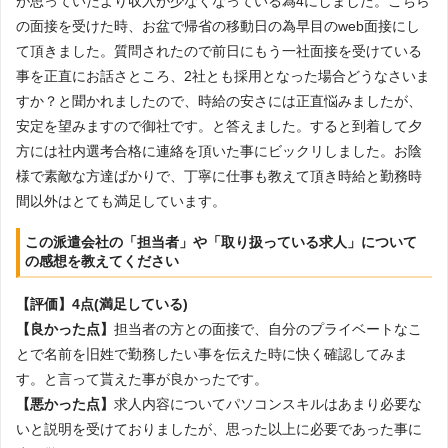
が思っていたより収入が少なくなっている為4にしました。こちら
の面接を受けた時、お盆で帰省の移動日の為早目のweb面接にし
て頂きました。質問されたので前日にもう一社面接を受けている
事を正直にお話さところ、2社とも採用となった場合どうなさいま
すか？と聞かれましたので、時給の安さには正直悩みましたが、
安定を望みますので御社です。と答えました。すると到着して夕
方には社内選考合格に連絡を頂いた事にビックリしました。お陰
様で素敵な方達ばかりで、丁寧に仕事も教えて頂き時給と勤務時
間以外はとても満足しています。
この派遣会社の「担当者」や「取り扱っている求人」について
の感想を教えてください
【評価】4点(満足している)
【良かった点】
担当者の方との面接で、自分のプライベートなこ
とで名前を旧姓で勤務したい事を伝えた時に快く確認してみま
す。と言って貰えた事が良かったです。
【悪かった点】
求人内容についてパソコンスキルはあまり必要な
いと説明を受けておりましたが、思った以上に必要であった事に