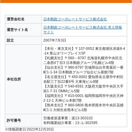
運営会社名
日本郵政コーポレートサービス株式会社
日本郵政コーポレートサービス株式会社 求人情報
運営サイト名
サイト
設立
2007年7月3日
【本社・東京支社】〒107-0052 東京都港区赤坂8-4
-14 青山タワープレイス5F
【札幌支社】〒060－8797 北海道札幌市中央区北
二条西4丁目3 日本郵政グループ札幌ビル4階
【仙台支社】〒980-8797 宮城県仙台市青葉区一番
町1-1-34 日本郵政グループ仙台ビル新館7階
【名古屋支社】〒450-0002 愛知県名古屋市中村区
本社住所
名駅三丁目22番8号 大東海ビル8階
【大阪支社】〒540-6591 大阪府大阪市中央区大手
前1-7-31 OMMビル5階
【福岡支社】〒810-0001 福岡県福岡市中央区天神
2-12-1 天神ビル本館7階
【熊本支社】〒860-0806 熊本県熊本市中央区花畑
町1-1 大樹生命熊本ビル1階
労働者派遣事業：派13-303102
許可番号
有料職業紹介事業：13-ユ-302595
※情報調査日:2022年12月20日