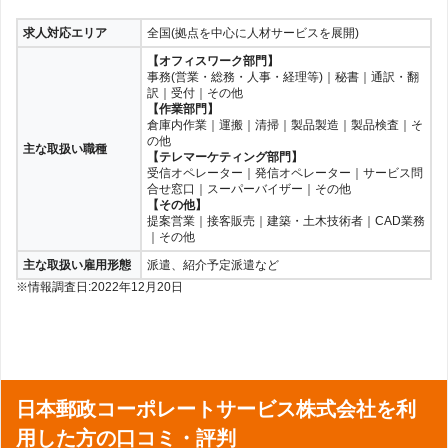
求人対応エリア
全国(拠点を中心に人材サービスを展開)
【オフィスワーク部門】
事務(営業・総務・人事・経理等)｜秘書｜通訳・翻
訳｜受付｜その他
【作業部門】
倉庫内作業｜運搬｜清掃｜製品製造｜製品検査｜そ
の他
主な取扱い職種
【テレマーケティング部門】
受信オペレーター｜発信オペレーター｜サービス問
合せ窓口｜スーパーバイザー｜その他
【その他】
提案営業｜接客販売｜建築・土木技術者｜CAD業務
｜その他
主な取扱い雇用形態
派遣、紹介予定派遣など
※情報調査日:2022年12月20日
日本郵政コーポレートサービス株式会社を利
用した方の口コミ・評判