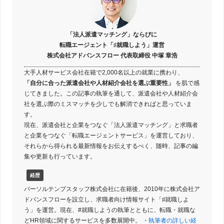
「法人派遣マッチング」ならびに
転職エージェント「♯就職しよう」運営
株式会社アドバンスフロー 代表取締役 中塚 章浩
大手人材サービス会社在籍で2,000名以上の就業に携わり、
「自分に合った派遣会社や人材紹介会社を選ぶ重要性」
を肌で感
じてきました。この記事の執筆を通して、派遣会社や人材紹介会
社を選ぶ際のミスマッチを少しでも解消できればと思っていま
す。
現在、派遣会社と企業をつなぐ「法人派遣マッチング」と求職者
と企業をつなぐ「転職エージェントサービス」を運営しており、
それらから得られる最新情報をお伝えするべく、随時、記事の編
集や更新も行っています。
経歴
パーソルテンプスタッフ株式会社に在籍後、2010年に株式会社ア
ドバンスフローを設立し、求職者向け情報サイト「♯就職しよ
う」を運営。現在、#就職しようの執筆とともに、転職・就職な
どHR領域に関するサービスを多数展開中。 ・
執筆者の詳しい経