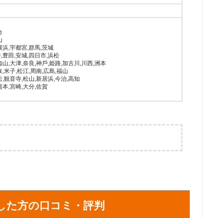
台
山
横浜,宇都宮,群馬,茨城
,豊田,安城,四日市,浜松
知山,大津,奈良,神⼾,姫路,加古川,川西,洲本
,米子,松江,周南,広島,福山
松,観音寺,松山,新居浜,今治,高知
熊本,宮崎,大分,佐賀
内1-6-5 丸の内北口ビル 27階 2703
の内1-6-5 丸の内北口ビル27階2703
神4-15-11 シティープラザはむら 401号
西区北幸一丁目４番１号横浜天理ビル１０階
した方の口コミ・評判
六丁目1番7号ビッグ・ビー東宿郷