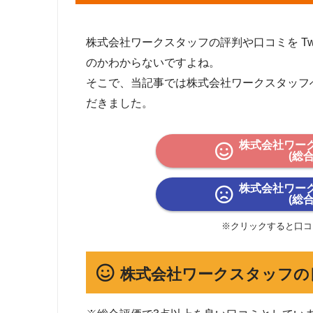
太田営業所
群馬県太田市飯
下妻営業所
茨城県下妻市小島
株式会社ワークスタッフの評判や口コミを Twit
関西支社
大阪府大阪市北区
のかわからないですよね。
大阪営業所
大阪府大阪市北区
そこで、当記事では株式会社ワークスタッフ
京都営業所
京都府京都市下
だきました。
福知山営業所
京都府福知山市末広
滋賀営業所
滋賀県大津市大萱
奈良営業所
奈良県奈良市西御
株式会社ワー
(総
神戸営業所
兵庫県神⼾市中央
姫路営業所
兵庫県姫路市豊沢
株式会社ワー
(総
加古川営業所
兵庫県加古川市加
川西営業所
兵庫県川西市中
※クリックすると口コ
淡路営業所
兵庫県洲本市桑間
中部支社
愛知県名古屋市中
株式会社ワークスタッフの
春日井営業所
愛知県春日井市大和
豊田営業所
愛知県豊田市西町