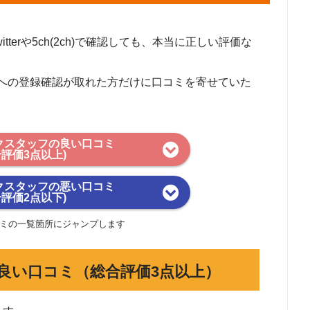
田町１８７番地２
990-6ＴＡビル102号
terや5ch(2ch)で確認しても、本当に正しい評価な
梅田1-11-4 大阪駅前第4ビル 8階
梅田1-11-4 大阪駅前第4ビル 8階
への登録確認が取れた方だけに口コミを寄せていた
京区東塩小路町608-9 日本生命京都三哲ビル8階
町1-18-1 新明和ビル 3階-B
1丁目2-29
門町27-1 奈良三和東洋ビル 5階
クスタッフの良い口コミ
合評価3点以上)
区磯上通8-3-5 明治安田生命神戸ビル 206号
町156 姫路アドバンスビル2F-C
クスタッフの悪い口コミ
合評価2点以下)
古川町北在家2468 オーエイビル 303号
央町3番2号 川西北ビル3階
ミの一覧箇所にジャンプします
687
区錦1丁目11-11 名古屋インターシティビル7階 4号室
良い口コミ（総合評価3点以上）
通1-86 シャトルKITAYAMAⅡ 1階
5-5 VITS豊田タウン3階