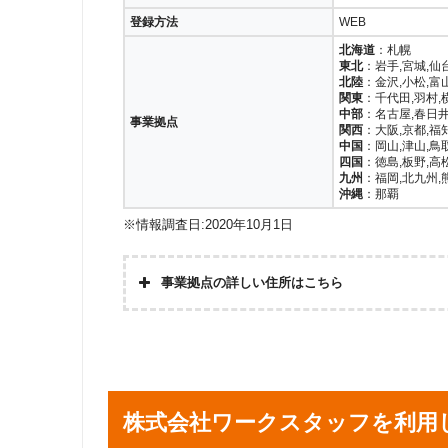
登録方法
WEB
北海道
：札幌
東北
：岩手,宮城,仙
北陸
：金沢,小松,富
関東
：千代田,羽村,
中部
：名古屋,春日井
事業拠点
関西
：大阪,京都,福
中国
：岡山,津山,鳥取
四国
：徳島,板野,高
九州
：福岡,北九州,
沖縄
：那覇
※情報調査日:2020年10月1日
事業拠点の詳しい住所はこちら
東京支社
東京都千代田区丸の
東京営業所
東京都千代田区丸
羽村営業所
東京都羽村市五ノ
横浜営業所
神奈川県横浜市
株式会社ワークスタッフを利用
宇都宮営業所
宇都宮市東宿郷