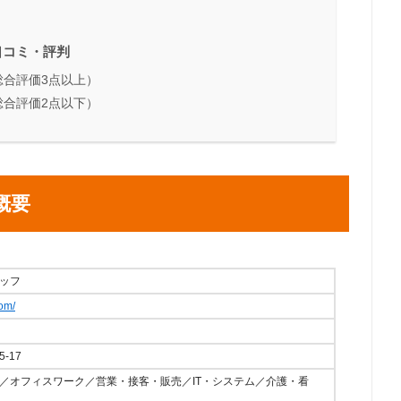
口コミ・評判
合評価3点以上）
合評価2点以下）
概要
ッフ
om/
-17
／オフィスワーク／営業・接客・販売／IT・システム／介護・看