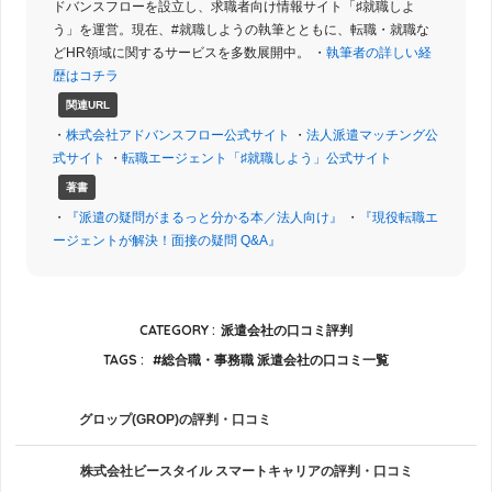
ドバンスフローを設立し、求職者向け情報サイト「♯就職しよ
う」を運営。現在、#就職しようの執筆とともに、転職・就職な
どHR領域に関するサービスを多数展開中。 ・
執筆者の詳しい経
歴はコチラ
関連URL
・
株式会社アドバンスフロー公式サイト
・
法人派遣マッチング公
式サイト
・
転職エージェント「♯就職しよう」公式サイト
著書
・
『派遣の疑問がまるっと分かる本／法人向け』
・
『現役転職エ
ージェントが解決！面接の疑問 Q&A』
CATEGORY :
派遣会社の口コミ評判
TAGS :
総合職・事務職 派遣会社の口コミ一覧
グロップ(GROP)の評判・口コミ
株式会社ビースタイル スマートキャリアの評判・口コミ