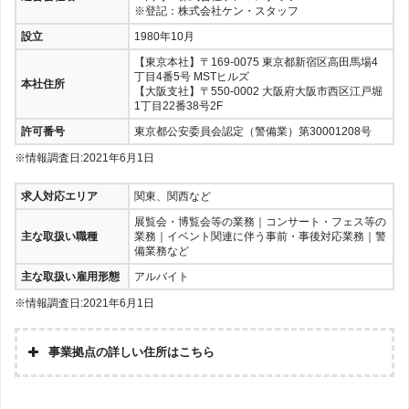
※登記：株式会社ケン・スタッフ
設立
1980年10月
【東京本社】〒169-0075 東京都新宿区高田馬場4
丁目4番5号 MSTヒルズ
本社住所
【大阪支社】〒550-0002 大阪府大阪市西区江戸堀
1丁目22番38号2F
許可番号
東京都公安委員会認定（警備業）第30001208号
※情報調査日:2021年6月1日
求人対応エリア
関東、関西など
展覧会・博覧会等の業務｜コンサート・フェス等の
主な取扱い職種
業務｜イベント関連に伴う事前・事後対応業務｜警
備業務など
主な取扱い雇用形態
アルバイト
※情報調査日:2021年6月1日
事業拠点の詳しい住所はこちら
〒169-0075 東京都新宿区高田馬場4丁目4番5
東京本社
号 MSTヒルズ