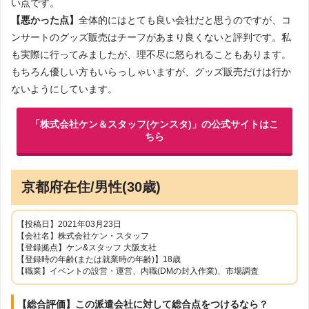
い点です。
【悪かった点】
全体的にはとても良い会社だと思うのですが、コ
ンサートのグッズ販売はチーフがあまり良くないと評判です。私
も実際に行ってみましたが、理不尽に怒られることもあります。
もちろん優しい方もいらっしゃいますが、グッズ販売だけは行か
ないようにしています。
「株式会社ケン＆スタッフ(ケンスタ)」の公式サイトはこ
ちら
京都府在住/男性(30歳)
【投稿日】2021年03月23日
【会社名】株式会社ケン・スタッフ
【登録拠点】ケン&スタッフ 大阪支社
【登録時の年齢(または就業時の年齢)】18歳
【職業】イベントの設営・運営、内職(DMの封入作業)、市場調査
【総合評価】この派遣会社に対して総合点をつけるなら？