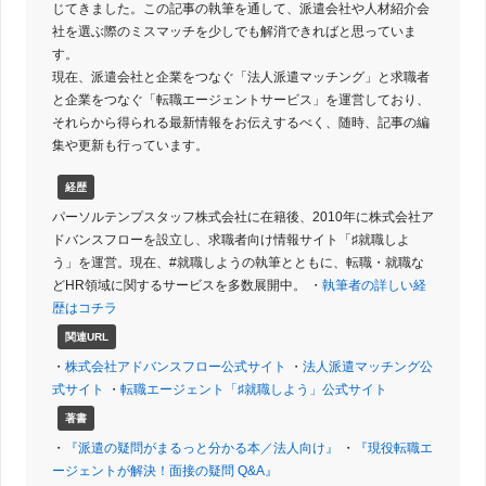
じてきました。この記事の執筆を通して、派遣会社や人材紹介会
社を選ぶ際のミスマッチを少しでも解消できればと思っていま
す。
現在、派遣会社と企業をつなぐ「法人派遣マッチング」と求職者
と企業をつなぐ「転職エージェントサービス」を運営しており、
それらから得られる最新情報をお伝えするべく、随時、記事の編
集や更新も行っています。
経歴
パーソルテンプスタッフ株式会社に在籍後、2010年に株式会社ア
ドバンスフローを設立し、求職者向け情報サイト「♯就職しよ
う」を運営。現在、#就職しようの執筆とともに、転職・就職な
どHR領域に関するサービスを多数展開中。 ・
執筆者の詳しい経
歴はコチラ
関連URL
・
株式会社アドバンスフロー公式サイト
・
法人派遣マッチング公
式サイト
・
転職エージェント「♯就職しよう」公式サイト
著書
・
『派遣の疑問がまるっと分かる本／法人向け』
・
『現役転職エ
ージェントが解決！面接の疑問 Q&A』