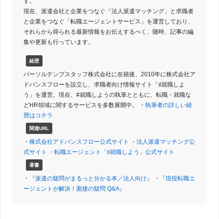
す。
現在、派遣会社と企業をつなぐ「法人派遣マッチング」と求職者
と企業をつなぐ「転職エージェントサービス」を運営しており、
それらから得られる最新情報をお伝えするべく、随時、記事の編
集や更新も行っています。
経歴
パーソルテンプスタッフ株式会社に在籍後、2010年に株式会社ア
ドバンスフローを設立し、求職者向け情報サイト「♯就職しよ
う」を運営。現在、#就職しようの執筆とともに、転職・就職な
どHR領域に関するサービスを多数展開中。 ・
執筆者の詳しい経
歴はコチラ
関連URL
・
株式会社アドバンスフロー公式サイト
・
法人派遣マッチング公
式サイト
・
転職エージェント「♯就職しよう」公式サイト
著書
・
『派遣の疑問がまるっと分かる本／法人向け』
・
『現役転職エ
ージェントが解決！面接の疑問 Q&A』