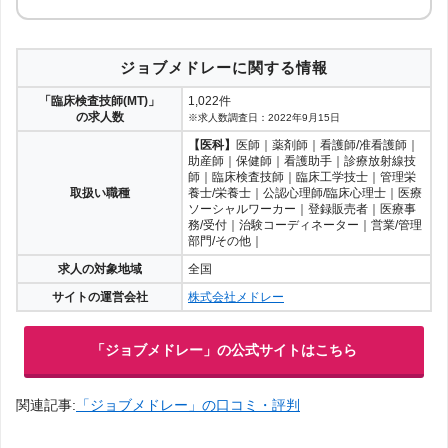
ジョブメドレーに関する情報
「臨床検査技師(MT)」
1,022件
の求人数
※求人数調査日：2022年9月15日
【医科】
医師｜薬剤師｜看護師/准看護師｜
助産師｜保健師｜看護助手｜診療放射線技
師｜臨床検査技師｜臨床工学技士｜管理栄
取扱い職種
養士/栄養士｜公認心理師/臨床心理士｜医療
ソーシャルワーカー｜登録販売者｜医療事
務/受付｜治験コーディネーター｜営業/管理
部門/その他｜
求人の対象地域
全国
サイトの運営会社
株式会社メドレー
「ジョブメドレー」の公式サイトはこちら
関連記事:
「ジョブメドレー」の口コミ・評判