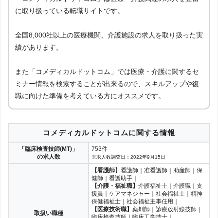
に取り扱っている転職サイトです。
全国8,000社以上の医療機関、介護施設の求人を取り扱った実
績があります。
また「コメディカルドットコム」では医療・介護に関するセ
ミナー情報を検索することが出来るので、スキルアップや復
職に向けた準備を考えている方にオススメです。
コメディカルドットコムに関する情報
「臨床検査技師(MT)」
753件
の求人数
※求人数調査日：2022年9月15日
【看護師】
看護師｜准看護師｜助産師｜保
健師｜看護助手｜
【介護・福祉職】
介護福祉士｜介護職｜支
援員｜ケアマネジャー｜社会福祉士｜精神
保健福祉士｜社会福祉主事任用｜
【医療技術職】
薬剤師｜診療放射線技師｜
取扱い職種
臨床検査技師｜臨床工学技士｜