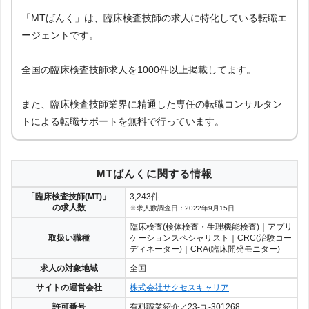
「MTばんく」は、臨床検査技師の求人に特化している転職エ
ージェントです。
全国の臨床検査技師求人を1000件以上掲載してます。
また、臨床検査技師業界に精通した専任の転職コンサルタン
トによる転職サポートを無料で行っています。
MTばんくに関する情報
「臨床検査技師(MT)」
3,243件
の求人数
※求人数調査日：2022年9月15日
臨床検査(検体検査・生理機能検査)｜アプリ
取扱い職種
ケーションスペシャリスト｜CRC(治験コー
ディネーター)｜CRA(臨床開発モニター)
求人の対象地域
全国
サイトの運営会社
株式会社サクセスキャリア
許可番号
有料職業紹介／23-ユ-301268