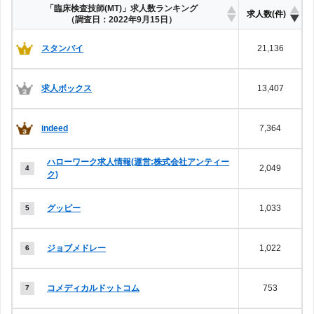
「臨床検査技師(MT)」求人数ランキング
求人数(件)
（調査日：2022年9月15日）
スタンバイ
21,136
求人ボックス
13,407
indeed
7,364
ハローワーク求人情報(運営:株式会社アンティー
2,049
ク)
グッピー
1,033
ジョブメドレー
1,022
コメディカルドットコム
753