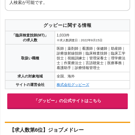
人検索が可能です。
グッピーに関する情報
「臨床検査技師(MT)」
1,033件
の求人数
※求人数調査日：2022年9月15日
医師｜薬剤師｜看護師｜保健師｜助産師｜
診療放射線技師｜臨床検査技師｜臨床工学
取扱い職種
技士｜視能訓練士｜管理栄養士｜理学療法
士｜作業療法士｜言語聴覚士｜医療事務｜
看護助手｜診療情報管理士
求人の対象地域
全国、海外
サイトの運営会社
株式会社グッピーズ
「グッピー」の公式サイトはこちら
【求人数第6位】ジョブメドレー