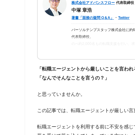
株式会社アドバンスフロー
代表取締役
中塚 章浩
・
著書「面接の疑問 Q＆A」
Twitter
パーソルテンプスタッフ株式会社に約
代表取締役。
のべ約2,000名もの転職支援を行い
ら「転職はしっかりとした情報が得ら
の人が情報を得られるよう、記事の監
「転職エージェントから厳しいことを言われ
「なんでそんなことを言うの？」
と思っていませんか。
この記事では、転職エージェントが厳しい言
転職エージェントを利用する前に不安を感じ