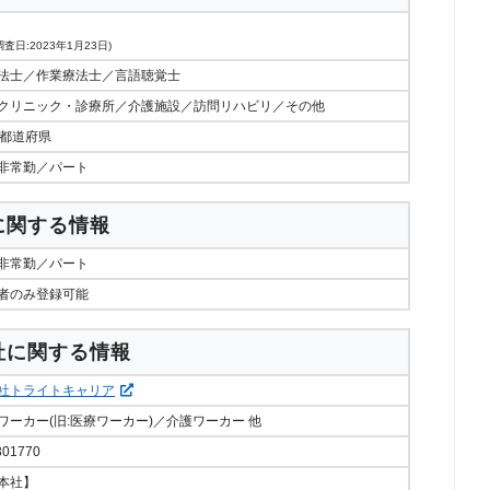
査日:2023年1月23日)
法士／作業療法士／言語聴覚士
クリニック・診療所／介護施設／訪問リハビリ／その他
7都道府県
非常勤／パート
に関する情報
非常勤／パート
者のみ登録可能
社に関する情報
社トライトキャリア
ワーカー(旧:医療ワーカー)／介護ワーカー 他
301770
本社】