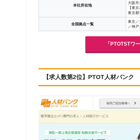
大阪市北
本社所在地
【東京
東京都
東京／
全国拠点一覧
／神戸
「PTOTST
【求人数第2位】PTOT人材バンク