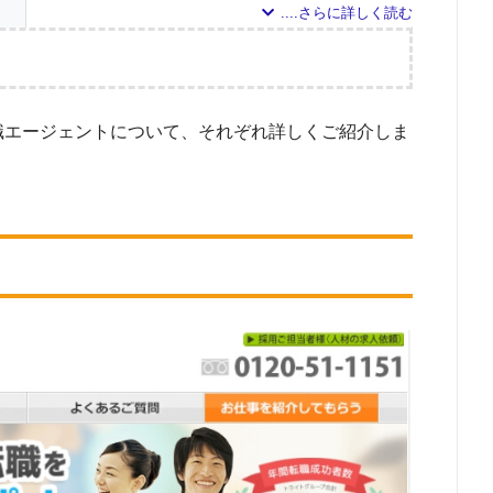
5
2
調査の企画・集計
1
職エージェントについて、それぞれ詳しくご紹介しま
1
した転職エージェントについて
ドで検索して掲載していた「『有料職業紹介事業許可』を取得している」企業を対
1
対象とした求人について
0
エス
している求人のうち、「条件：理学療法士」「地域：佐賀県」の条件に合致する
0
調査日
ポー
0
0
0