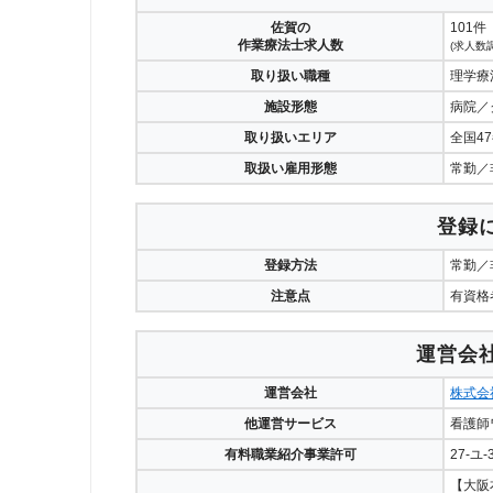
佐賀の
101件
作業療法士求人数
(求人数調
取り扱い職種
理学療
施設形態
病院／
取り扱いエリア
全国4
取扱い雇用形態
常勤／
登録
登録方法
常勤／
注意点
有資格
運営会
運営会社
株式会
他運営サービス
看護師
有料職業紹介事業許可
27-ユ-
【大阪