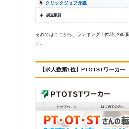
クリックジョブ介護
6
メドフィット
7
調査概要
かいごガーデン
8
株式会社アドバンスフロー
それではここから、ランキング上位3社の転
ミラクス介護
8
調査対象と
す。
Googleで「リハビリ 転職エージェント」という検索ワー
介護JJ（介護ジャストジョブ）
8
象。
調査
お仕事委員会 Produced by エルユー
11
【求人数第1位】PTOTSTワーカー
上記で調査対象とした転職エージェントがWEBサイトで公開
求人数をカウントしました。
メディカル・コンシェルジュネット
11
ベネッセMCM PT・OT・STお仕事サ
11
求人数ランキング上部または下部に記載
ト
PTOT転職ナビ
11
MC-介護のお仕事
11