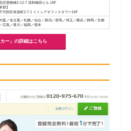
区曽根崎2-12-7 清和梅田ビル 18F
本部】
千代田区有楽町2-7-1 イトシアオフィスタワー16F
大阪／名古屋／札幌／仙台／新潟／群馬／埼玉／横浜／静岡／京都
／広島／香川／福岡／熊本
ワーカー」の詳細はこちら