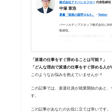
株式会社アドバンスフロー
代表取締役
中塚 章浩
・
著書「面接の疑問 Q＆A」
Twitter
パーソルテンプスタッフ株式会社に約
取締役。
のべ約2,000名もの転職支援を行い
ら「派遣はしっかりとした情報が得ら
の人が情報を得られるよう、記事の監
「派遣の仕事をすぐ辞めることは可能？」
「どんな理由で派遣の仕事をすぐ辞める人が
このようなお悩みを抱えていませんか？
この記事では、派遣社員が就業開始のあと、
す。
この記事があなたのお役に立てば幸いです。