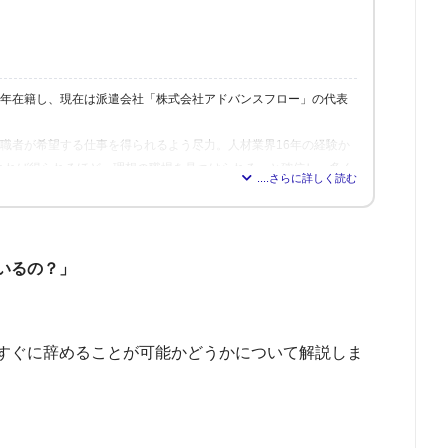
6年在籍し、現在は派遣会社「株式会社アドバンスフロー」の代表
、求職者が希望する仕事を得られるよう尽力。人材業界16年の経験か
れれば得られるほど、理想の職場を見つけられる」と確信し、多く
修も行う。
いるの？」
すぐに辞めることが可能かどうかについて解説しま