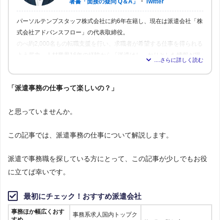
・
著書「面接の疑問 Q＆A」
Twitter
パーソルテンプスタッフ株式会社に約6年在籍し、現在は派遣会社「株
式会社アドバンスフロー」の代表取締役。
のべ約2,000名もの転職支援を行い、求職者が希望する仕事を得られる
よう尽力。人材業界16年の経験から「派遣はしっかりとした情報が得
られれば得られるほど、理想の職場を見つけられる」と確信し、多く
の人が情報を得られるよう、記事の監修も行う。
「派遣事務の仕事って楽しいの？」
と思っていませんか。
この記事では、派遣事務の仕事について解説します。
派遣で事務職を探している方にとって、この記事が少しでもお役
に立てば幸いです。
最初にチェック！おすすめ派遣会社
事務ほか幅広くおす
事務系求人国内トップク
すめ