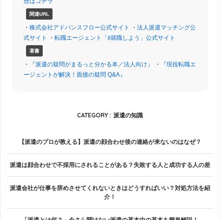
歴はコチラ
関連URL
・
株式会社アドバンスフロー公式サイト
・
法人派遣マッチング公
式サイト
・
転職エージェント「♯就職しよう」公式サイト
著書
・
『派遣の疑問がまるっと分かる本／法人向け』
・
『現役転職エ
ージェントが解決！面接の疑問 Q&A』
CATEGORY :
派遣の知識
【派遣のプロが教える】派遣の顔合わせ後の連絡が来ないのはなぜ？
派遣は顔合わせで不採用にされることがある？失敗する人と成功する人の差
派遣会社が仕事を辞めさせてくれないときはどうすればいい？対処方法を紹
介！
「派遣とは何？」今さら聞けない派遣の基本中の基本を簡単解説！