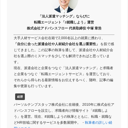
「法人派遣マッチング」ならびに
転職エージェント「♯就職しよう」運営
株式会社アドバンスフロー 代表取締役 中塚 章浩
大手人材サービス会社在籍で2,000名以上の就業に携わり、
「自分に合った派遣会社や人材紹介会社を選ぶ重要性」
を肌で感
じてきました。この記事の執筆を通して、派遣会社や人材紹介会
社を選ぶ際のミスマッチを少しでも解消できればと思っていま
す。
現在、派遣会社と企業をつなぐ「法人派遣マッチング」と求職者
と企業をつなぐ「転職エージェントサービス」を運営しており、
それらから得られる最新情報をお伝えするべく、随時、記事の編
集や更新も行っています。
経歴
パーソルテンプスタッフ株式会社に在籍後、2010年に株式会社ア
ドバンスフローを設立し、求職者向け情報サイト「♯就職しよ
う」を運営。現在、#就職しようの執筆とともに、転職・就職な
どHR領域に関するサービスを多数展開中。 ・
執筆者の詳しい経