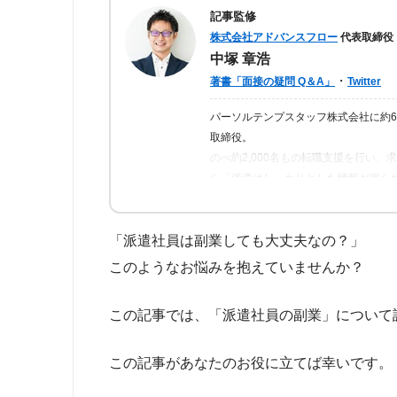
記事監修
株式会社アドバンスフロー
代表取締役
中塚 章浩
・
著書「面接の疑問 Q＆A」
Twitter
パーソルテンプスタッフ株式会社に約
取締役。
のべ約2,000名もの転職支援を行い
ら「派遣はしっかりとした情報が得ら
の人が情報を得られるよう、記事の監
「派遣社員は副業しても大丈夫なの？」
このようなお悩みを抱えていませんか？
この記事では、「派遣社員の副業」について
この記事があなたのお役に立てば幸いです。