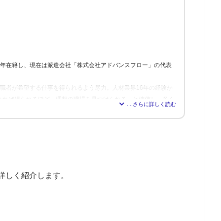
6年在籍し、現在は派遣会社「株式会社アドバンスフロー」の代表
、求職者が希望する仕事を得られるよう尽力。人材業界16年の経験か
れれば得られるほど、理想の職場を見つけられる」と確信し、多く
修も行う。
詳しく紹介します。