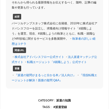
それらから得られる最新情報をお伝えするべく、随時、記事の編
集や更新も行っています。
経歴
パーソルテンプスタッフ株式会社に在籍後、2010年に株式会社ア
ドバンスフローを設立し、求職者向け情報サイト「♯就職しよ
う」を運営。現在、#就職しようの執筆とともに、転職・就職な
どHR領域に関するサービスを多数展開中。 ・
執筆者の詳しい経
歴はコチラ
関連URL
・
株式会社アドバンスフロー公式サイト
・
法人派遣マッチング公
式サイト
・
転職エージェント「♯就職しよう」公式サイト
著書
・
『派遣の疑問がまるっと分かる本／法人向け』
・
『現役転職エ
ージェントが解決！面接の疑問 Q&A』
CATEGORY :
派遣の知識
TAGS :
派遣登録