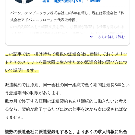
・
著書「面接の疑問 Q＆A」
Twitter
パーソルテンプスタッフ株式会社に約6年在籍し、現在は派遣会社「株
式会社アドバンスフロー」の代表取締役。
のべ約2,000名もの転職支援を行い、求職者が希望する仕事を得られる
よう尽力。人材業界16年の経験から「派遣はしっかりとした情報が得
られれば得られるほど、理想の職場を見つけられる」と確信し、多く
の人が情報を得られるよう、記事の監修も行う。
この記事では、掛け持ちで複数の派遣会社に登録しておくメリッ
トとそのメリットを最大限に生かすための派遣会社の選び方につ
いて説明します。
派遣契約では原則、同一会社の同一組織で働く期間は最長3年とい
う派遣期間の制限があります。
数カ月で終了する短期の派遣契約もあり継続的に働きたいと考え
るなら、契約が終了するたびに次の仕事を次から次に探さねばな
りません。
複数の派遣会社に派遣登録をすると、より多くの求人情報に出合