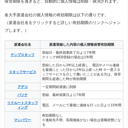
保管期限を過ぎると、自動的に個人情報は削除・抹消されます。
各大手派遣会社の個人情報の有効期限は以下の通りです。
（派遣会社名をクリックすると詳しい有効期限のリンクへジャン
プします。）
派遣会社名
派遣登録した内容の個人情報保管有効期限
登録日・最終就業終了日より7年間
テンプスタッフ
クイックWEB登録の場合は1年間
登録した日から3年以上経過し、電話やメール連絡
を最後にとった日から2年以上経った時 ※一度スタ
スタッフサービス
ッフサービスを介して働いたことがある方は、保管
期間を超過した時が有効期限
アデコ
一定期間経過後に削除
パソナ
登録、最終就業日より7年間
リクルートスタッフ
電話、メールにて最後に連絡を行った日より15年間
ィング
有効期限なし
マンパワー
※連絡先不明、長期連絡がない場合は退職状態にな
る