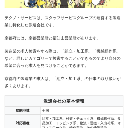
覧
ニア・テクニカルサポート・プログラマー・サイバーセキ
展開地域
全国対応
ュリティ
RPA
：RPAエキスパート
149件
求人数
データオペレーション
：データオペレーション
＊2023年7月5日 調査
テクノ・サービスは、スタッフサービスグループの運営する製造
ヘルスケア／産業保健
：栄養士・栄養指導・ヘルスケア・
業に特化した派遣会社です。
産業保健
オフィスワーク／事務
：一般事務・OA事務・営業事務・貿
医療／保育／介護
：歯科・助産・保育・看護師・医療事
易・海外営業事務・人事・総務事務・経理事務・財務・会
務・メディカルセクレタリー・クラーク・助手・薬剤・調
計事務法務・特許事務・英文事務・学校事務・医療事務・
京都府には、京都営業所と福知山営業所があります。
剤・トラベルナース・介護
秘書・受付・案内業務・企画・マーケティング・広報・通
医薬／臨床開発
：DM・安全性情報・CRA・CRAアシスタ
訳・翻訳・OA・IT系インストラクター・データ入力・その
ント・その他（医薬・臨床開発）
他事務系
製造業の求人検索をする際は、「組立・加工系」「機械操作系」
法務／特許事務
：コンプライアンス・特許・知財関係・法
金融
：銀行事務（後方・外為・融資）・銀行窓口業務・証
務事務
券事務・生保・損保事務・その他金融系
など、詳しいカテゴリーで検索することができるのでより自分の
CAD／設計
：CAD・設計
営業／販売
：営業・企画営業・家電販売・通信・携帯販
希望に合った求人を見つけることができます。
製造／作業
：軽作業・検査・測定・メンテナンス・工事・
売・カウンター受付・アパレル販売・コスメ・ファッショ
土木施工管理・生産・品質管理・製造（組立・加工・食
ン雑貨・その他販売・接客系
品・薬品）・電気・電子・組込み制御・入出荷・重機・機
対応職種一
テレマーケティング
：スーパーバイザー・テレフォンオペ
京都府の製造業の求人は、「組立・加工系」の仕事の取り扱いが
械オペレーター
覧
レーター・テレマーケティング（営業）
研究開発
：研究開発・分析・評価
メディカル／バイオ
：メディカル・臨床開発・研究開発・
多くあります。
その他
：イベント・インテリアコーディネーター・広告・
実験職・臨床開発関連職
デモスト・アナウンサー・司会・放送・教育・市場調査・
クリエイティブ
：Webディレクター・Webデザイナー・コ
試験監督・設計・製図・添乗・旅行事務・筆耕・速記・テ
ーダー・Web更新・修正・グラフィックデザイナー・DTP
派遣会社の基本情報
ープ起こし・DTPオペレーター、その他
オペレーター・編集・制作・校正・CADオペレーター・設
計・製図
展開地域
全国
IT／技術
：SE・プログラマー(オ－プン系・パッケ－ジ・制
登録について
御系・汎用機)・テスト・評価・サーバーエンジニア・ネッ
組立・加工系、検査・チェック系、機械操作系、食
トワークエンジニア・セールスエンジニア・ヘルプデス
対応職種
品加工・トッピング系、物流・運搬・入出荷系、オ
ク・テク二カルサポート・運用管理・保守・その他IT・技
登録方法
WEB登録（WEB面談）・来社登録
フィスワーク系、軽作業系、その他製造系