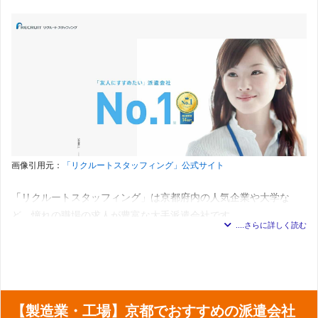
車通勤可または駅チカの求人が大部分を占めるので、京都府内の
ト・評価・QA・インフラエンジニア・運用管理・保守・ユ
登録方法
電話登録・来社登録
ーザサポート・ヘルプデスク・ITインストラクター・情報
どこに住んでいても通いやすい派遣先がきっと見つかります。
来社登録の
京都支店
：京都府京都市下京区四条通烏丸東入ﾙ長刀鉾町8
セキュリティエンジニア・データアナリスト・技術文書作
対応職種一
会場
京都三井ビル 6F
成・その他
覧
クリエイティブ系
：Webマーケティング・Web制作・DT
OAスキルや専門知識・語学・キャリアの考え方などに関するオン
阪急京都線「烏丸駅」・市営地下鉄「四条駅」の21番出口
P・制作・映像・音響・ゲーム制作・その他
会場までの
が最寄りです。21番出口横の自動ドアから入れる「京都三
ラインセミナーが随時開催されており、参加費無料のものが多い
メカトロニクス／エレクトロニクス系
：制御・組み込み系
アクセス
井ビルディング」の6階にマンパワー京都支社があります。
開発・電気・電子設計・機械・機構設計・CADオペレータ
です。
ー（電気・電子・機械・機構）・生産管理・フィールドエ
ンジニア・その他
マンパワーのホームページはこちら
建築／土木／プラント系
：建築設計・土木設計・プラント
半日単位で取得可能な有給休暇や、育児・介護の補助金などお仕
設計・CADオペレーター（建築・土木・プラント）・施工
事以外のことをサポートする福利厚生もたくさんあります。
管理・その他
研究開発系
：研究開発（化学・医薬品・素材・食品）・そ
関連記事:
マンパワーの口コミ
画像引用元：
「リクルートスタッフィング」公式サイト
の他
メディカル／ヘルスケア系
：臨床開発・治験・営業・マー
パソナ「京都の求人」の特徴
ケティング・安全性・学術・医療事務・介護関連・看護
「リクルートスタッフィング」は京都府内の人気企業や大学な
師・准看護師・その他
京都の求人は、事務やオフィスワークの分野が豊富です。と
製造／物流／軽作業系
：製造・物流・軽作業・その他
ど、憧れの職場の求人が豊富な大手派遣会社です。
その他
くに、烏丸御池や今出川など、落ち着いた土地柄にある官公
庁や、自治体でのお仕事を探すことができます。
スマホやPCさえあれば15～20分程度でWEB登録が完了し、キャ
登録について
リアコンサルタントともWEBまたは電話で面談できます。
登録方法
WEB登録（ネット登録）
派遣会社の基本情報
車通勤可・駅から徒歩５分以内など通勤しやすい派遣先や、残業
京都支社
：京都府京都市下京区烏丸通四条下ル水銀屋町61
拠点
【製造業・工場】京都でおすすめの派遣会社
2 四条烏丸ビル6Ｆ
が少なめなど働きやすい環境の派遣先が非常に多いです。