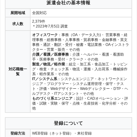
派遣会社の基本情報
株式会社フローム
0件
26
展開地域
全国対応
2,379件
ライフウィズ株式会社
0件
26
求人数
＊2023年7月5日 調査
株式会社アソウ・ヒューマニーセン
オフィスワーク
：事務（OA・データ入力)・ 営業事務・経
0件
26
ター
理事務・総務事務・人事事務・貿易事務・金融事務・英文
事務・通訳・翻訳・受付・秘書・電話業務・OAインストラ
株式会社ワン・ワールド
0件
26
クター・営業・販売・その他
介護／看護／医療事務
：介護・ヘルパー・看護・看護助
手・医療事務・受付・クラーク・その他
製造／物流／軽作業
：組立・加工系・食品加工・トッピン
対応職種一
グ・検査・チェック系・物流・運搬・入出荷系・機械操作
覧
系・軽作業系・その他
IT／システム系
：システムエンジニア・ネットワークエン
ジニア・プログラマー・システム運用管理・保守・テス
ト・評価・Webデザイナー・Webディレクター・DTP・ヘ
ルプデスク・ITアシスタント・その他
ものづくり系エンジニア
：設計・CADオペレーション・評
価・試験・実験・保守・点検・生産技術・化学分析・その
他
登録について
登録方法
WEB登録（ネット登録）・来社登録