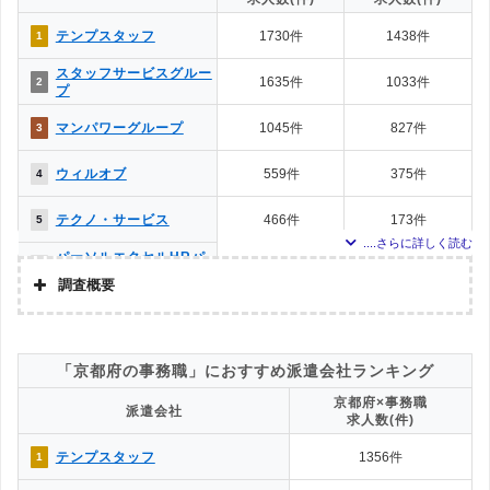
テンプスタッフ
1730件
1438件
1
スタッフサービスグルー
1635件
1033件
2
プ
マンパワーグループ
1045件
827件
3
ウィルオブ
559件
375件
4
テクノ・サービス
466件
173件
5
パーソルエクセルHRパ
415件
333件
6
ートナーズ
調査概要
ランスタッド
393件
251件
7
調査の企画・集計
株式会社アドバンスフロー
アデコ
296件
231件
8
「京都府の事務職」におすすめ派遣会社ランキング
調査対象とした派遣会社について
京都府×事務職
株式会社kotrio
284件
181件
9
派遣会社
Googleで「京都府 派遣会社」という検索ワードで検索して掲載していた
求人数(件)
「『労働者派遣事業許可』を取得している」企業を対象
iDA
262件
261件
10
テンプスタッフ
1356件
1
調査対象とした求人について