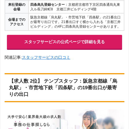
来社登録の
四条烏丸登録センター
：京都府京都市下京区四条通烏丸東
会場
入ル長刀鉾町8 京都三井ビルディング4階
阪急京都線「烏丸駅」・市営地下鉄「四条駅」の21番出口
会場までの
が最寄り出口です。21番出口すぐ横から入れる「京都三井
アクセス
ビルディング」の4Fに四条烏丸登録センターがあります。
スタッフサービスの公式ページで詳細を見る
関連記事:
スタッフサービスの口コミ
【求人数 2位】 テンプスタッフ：阪急京都線「烏
丸駅」・市営地下鉄「四条駅」の19番出口が最寄
りの出口