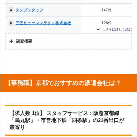
三笠ヒューマンテクノ
36件
16件
22
株式会社スペリオール
9件
13
株式会社
調査日：2023年4月
テンプスタッフ
147件
4
株式会社N・S・K
21件
0件
23
iDA
8件
14
三笠ヒューマンテクノ株式会社
126件
5
株式会社セイノースタ
12件
5件
24
株式会社ジャパンナヴィゲイト
7件
15
ッフサービス
株式会社ファーストシステム
60件
6
調査概要
株式会社グッドライフ
11件
1件
25
株式会社ネクスト
5件
16
オウエン株式会社
57件
7
調査の企画・集計
株式会社 スペリオー
9件
0件
26
株式会社N・S・K
5件
16
ル
株式会社アドバンスフロー
株式会社ネクスト
54件
8
調査対象とした派遣会社について
キャリアップ株式会社
8件
0件
27
オウエン株式会社
4件
18
マンパワーグループ
53件
9
Googleで「京都府 派遣会社」という検索ワードで検索して掲載していた
株式会社ヒューマンネ
【事務職】京都でおすすめの派遣会社は？
「『労働者派遣事業許可』を取得している」企業を対象
5件
0件
28
株式会社ファーストシステム
4件
18
ットワーク
株式会社TAMA
53件
9
調査対象とした求人について
ヒューマンスタッフ株
5件
2件
28
パーソルエクセルHRパートナーズ
3件
20
式会社
上記で調査対象とした派遣会社がWEBサイトで公開している求人のうち、「地
株式会社ジャパンナヴィゲイト
38件
11
域：京都府×製造業」の条件に合致する求人数をカウントしました。
キャリアコンサルティ
5件
0件
28
株式会社TAMA
2件
21
ング株式会社
【求人数 1位】 スタッフサービス：阪急京都線
ディンプル
調査日
23件
12
「烏丸駅」・市営地下鉄「四条駅」の21番出口が
アイスタッフ株式会社
調査日：2023年3月
4件
0件
31
ライフウィズ株式会社
2件
21
パーソルエクセルHRパートナーズ
17件
13
最寄り
株式会社アソウ・ヒューマニーセン
株式会社ビート
1件
0件
32
2件
21