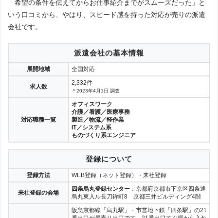
「希望の条件を伝えてからお仕事紹介までがスムーズだった」と
いう口コミから、やはり、スピード感を持った対応が売りの派遣
会社です。
派遣会社の基本情報
展開地域
全国対応
2,332件
求人数
＊2023年4月1日 調査
オフィスワーク
介護／看護／医療事務
対応職種一覧
製造／物流／軽作業
IT／システム系
ものづくり系エンジニア
登録について
登録方法
WEB登録（ネット登録）・来社登録
四条烏丸登録センター
：京都府京都市下京区四条通
来社登録の会場
烏丸東入ル長刀鉾町8 京都三井ビルディング4階
阪急京都線「烏丸駅」・市営地下鉄「四条駅」の21