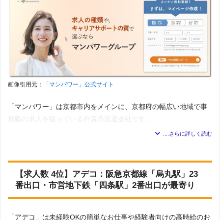
画像引用元：
「マンパワー」公式サイト
「マンパワー」は京都市内をメインに、京都府の幅広い地域で事
務職の求人を扱っている外資系派遣会社です。
登録の方法は電話で、所要時間30分程度で自宅に居ながら登録が
完了する上にお仕事も紹介してもらえます。
【求人数 4位】アデコ：阪急京都線「烏丸駅」23
在宅勤務あり・車通勤OKの求人や駅チカの求人が多いので、公共
番出口・市営地下鉄「四条駅」2番出口が最寄り
交通機関の利用が難しい地域の方も駅の近くに住んでいる方も安
心です。
「アデコ」は未経験OKの簡単なお仕事や経験者向けの高時給のお