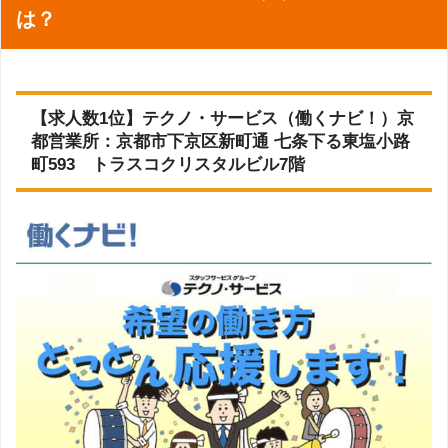
展開地域
全国対応
は？
阪急京都線「烏丸駅」23番出口・市営地下鉄「四条駅」2
219件
会場までの
求人数
番出口が最寄りです。それぞれの出口から直結している
未経験者向けのコツコツ事務から、経理・英文など専門スキルを
＊2023年7月5日 調査
アクセス
「四条烏丸ビル」の6階にアデコ京都支社があります。
活かせる事務まで、扱っているお仕事のバリエーションが豊富で
事務
：部署アシスタント・営業アシスタント・広報・企画
事務・データ入力
す。
国際事務
：貿易・英文事務・海外営業事務・外国語事務
アデコの公式ページで詳細を見る
【求人数1位】テクノ・サービス（働くナビ！）京
（英語以外）
経理
：経理・英文経理
保育園の空き枠検索や入園申し込みができるWEBサービス、ベビ
都営業所：京都市下京区新町通 七条下る東塩小路
人事
：採用アシスタント・人事労務・人事研修アシスタン
関連記事:
アデコの口コミ
町593 トラスコクリスタルビル7階
ーシッターの利用料補助など子育て中の方に嬉しい福利厚生があ
ト
金融事務
：外為・後方事務・証券事務・生保事務・窓口事
ります。
務・損保事務
受付
：総合・フロアー受付・接客・ショールーム・カウン
ター
秘書
：秘書
リクルートスタッフィング「京都の求人」の特徴
営業
：IT関連営業・営業（フォロー営業・ルートラウンダ
ー・開拓営業）・営業スーパーバイザー・企画営業・金融
京都で働ける求人は、事務やオフィスワークの分野が多いで
営業
す。とくに、京都市営地下鉄沿線のお仕事が多いため、アク
販売
：販売スタッフ（ブランド・アパレル・家電・通信機
器）・販売リーダー
セスがよく、京都らしい落ち着いた土地で勤務したい方にお
通訳／翻訳
：通訳・翻訳
テレフォンオペレーター
：テレフォンオペレーター・ テレ
すすめです。
フォンオペレーター（スーパーバイザー）・督促
WEB
：WEBディレクター・Web制作・Webライター・We
bアナリスト・その他Webの運用・クリエイティブ
IT／エンジニア
：ITクラーク・ITコンサルタント・OAイン
派遣会社の基本情報
対応職種一
ストラクター・サーバー・ネットワーク・システムエンジ