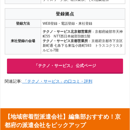
術系
来社登録の
パソナ京都
：京都府京都市中京区烏丸通四条上ル笋町691
会場
りそな京都ビル 9階
登録拠点
登録について
阪急京都線「烏丸駅」・市営地下鉄「四条駅」19番出口が
会場までの
登録方法
WEB登録・電話登録・来社登録
最寄りです。19番出口を出て、右へ進むと見えてくる「り
アクセス
登録方法
オンライン登録・来社登録
そな京都ビル」の9階にパソナ京都があります。
テクノ・サービス北京都営業所
：京都府綾部市天神
来社登録の
京都登録センター
：京都市下京区烏丸通四条下ル水銀屋町6
町55 NTT西日本綾部別館1階
会場
12番地 四条烏丸ビル7階
来社登録の会場
テクノ・サービス京都営業所
：京都府京都市下京区
パソナの公式ページで詳細を見る
新町通 七条下る東塩小路町593 トラスコクリスタ
阪急京都線「烏丸駅」23番出口・市営地下鉄「四条駅」2
会場までの
ルビル7階
番出口が最寄りです。それぞれの出口から直結している
アクセス
「四条烏丸ビル」の7階に京都登録センターはあります。
関連記事:
パソナの口コミ
「テクノ・サービス」 公式ページ
リクルートスタッフィングの公式ページで詳細を見る
関連記事:
「テクノ・サービス」の口コミ・評判
関連記事:
リクルートスタッフィングの口コミ
【地域密着型派遣会社】編集部おすすめ！京
都府の派遣会社をピックアップ