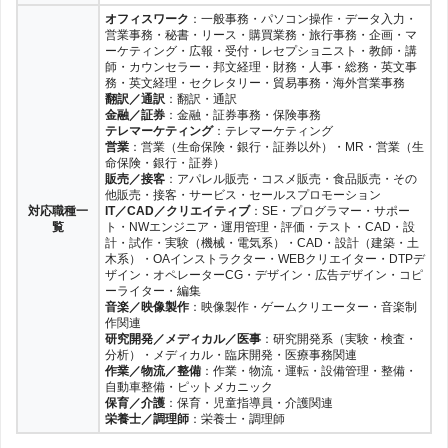
オフィスワーク
：一般事務・パソコン操作・データ入力・
営業事務・秘書・リース・購買業務・旅行事務・企画・マ
ーケティング・広報・受付・レセプショニスト・教師・講
師・カウンセラー・邦文経理・財務・人事・総務・英文事
務・英文経理・セクレタリー・貿易事務・海外営業事務
翻訳／通訳
：翻訳・通訳
金融／証券
：金融・証券事務・保険事務
テレマーケティング
：テレマーケティング
営業
：営業（生命保険・銀行・証券以外）・MR・営業（生
命保険・銀行・証券）
販売／接客
：アパレル販売・コスメ販売・食品販売・その
他販売・接客・サービス・セールスプロモーション
対応職種一
IT／CAD／クリエイティブ
：SE・プログラマー・サポー
覧
ト・NWエンジニア・運用管理・評価・テスト・CAD・設
計・試作・実験（機械・電気系）・CAD・設計（建築・土
木系）・OAインストラクター・WEBクリエイター・DTPデ
ザイン・オペレーターCG・デザイン・広告デザイン・コピ
ーライター・編集
音楽／映像製作
：映像製作・ゲームクリエーター・音楽制
作関連
研究開発／メディカル／医事
：研究開発系（実験・検査・
分析）・メディカル・臨床開発・医療事務関連
作業／物流／整備
：作業・物流・運転・設備管理・整備・
自動車整備・ピットメカニック
保育／介護
：保育・児童指導員・介護関連
栄養士／調理師
：栄養士・調理師