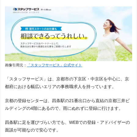
リクルートスタッフィング
17件
13
ター
株式会社 マイリーブ
1件
1件
32
ウィルオブ
1件
24
マイナビスタッフ
15件
15
セブン・ルーツ株式会
1件
1件
32
株式会社kotrio
1件
24
社
パソナ
11件
16
株式会社ワイズ関西
1件
0件
32
株式会社グッドライフ
1件
24
アデコ
10件
17
株式会社フローム
1件
1件
32
キャリアコンサルティング株式会社
1件
24
株式会社セイノースタッフサービス
9件
18
ライフウィズ株式会社
0件
0件
37
セブン・ルーツ株式会社
1件
24
画像引用元：
「スタッフサービス」公式サイト
株式会社グッドライフ
8件
19
株式会社アソウ・ヒュ
0件
0件
37
株式会社フローム
1件
24
ーマニーセンター
「スタッフサービス」は、京都市の下京区・中京区を中心に、京
株式会社N・S・K
7件
20
株式会社ワン・ワール
都府における幅広いエリアの事務職求人を持っています。
0件
0件
37
株式会社ブレイブ
0件
30
ド
キャリアップ株式会社
6件
21
京都の登録センターは、四条駅の21番出口から直結の京都三井ビ
アスカグループ
0件
30
アイスタッフ株式会社
3件
22
ルディングの4階にあるので、雨にぬれずに登録に行けます。
株式会社セイノースタッフサービス
0件
30
セブン・ルーツ株式会社
3件
22
四条駅に足を運びづらい方でも、WEBでの登録・アドバイザーの
キャリアップ株式会社
0件
30
面談が可能なので安心です。
ヒューマンスタッフ株式会社
1件
24