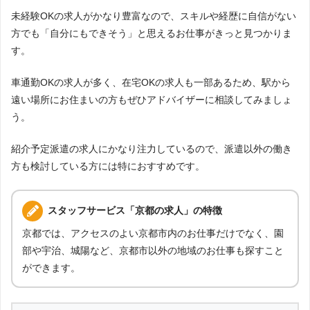
株式会社ヒューマンネットワーク
0件
30
キャリアコンサルティング株式会社
1件
24
未経験OKの求人がかなり豊富なので、スキルや経歴に自信がない
方でも「自分にもできそう」と思えるお仕事がきっと見つかりま
ヒューマンスタッフ株式会社
0件
30
株式会社ブレイブ
0件
26
す。
アイスタッフ株式会社
0件
30
ランスタッド
0件
26
車通勤OKの求人が多く、在宅OKの求人も一部あるため、駅から
株式会社ビート
0件
30
遠い場所にお住まいの方もぜひアドバイザーに相談してみましょ
株式会社kotrio
0件
26
う。
株式会社マイリーブ
0件
30
iDA
0件
26
紹介予定派遣の求人にかなり注力しているので、派遣以外の働き
株式会社ワイズ関西
0件
30
アスカグループ
0件
26
方も検討している方には特におすすめです。
株式会社ワン・ワールド
0件
30
株式会社スペリオール
0件
26
スタッフサービス「京都の求人」の特徴
株式会社ヒューマンネットワーク
0件
26
京都では、アクセスのよい京都市内のお仕事だけでなく、園
株式会社ビート
0件
26
部や宇治、城陽など、京都市以外の地域のお仕事も探すこと
ができます。
株式会社マイリーブ
0件
26
株式会社ワイズ関西
0件
26