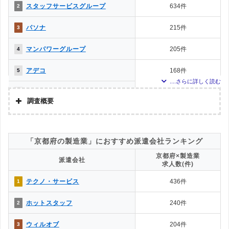
上記で調査対象とした派遣会社がWEBサイトで公開している求人のうち、「地
HOT STAFF
259件
93件
11
スタッフサービスグループ
634件
2
域：京都府(京都市)」の条件に合致する求人数をカウントしました。
パソナ
調査日
247件
167件
12
パソナ
215件
3
調査日：2022年10月
マイナビスタッフ
213件
189件
13
マンパワーグループ
205件
4
リクルートスタッフィ
177件
151件
14
アデコ
168件
5
ング
ディンプル
144件
142件
15
マイナビスタッフ
167件
6
調査概要
オウエン株式会社
91件
55件
16
リクルートスタッフィング
133件
7
調査の企画・集計
アスカグループ
81件
60件
17
株式会社アドバンスフロー
ランスタッド
115件
8
「京都府の製造業」におすすめ派遣会社ランキング
調査対象とした派遣会社について
株式会社ネクスト
63件
6件
18
京都府×製造業
ホットスタッフ
30件
9
派遣会社
Googleで「京都府 派遣会社」という検索ワードで検索して掲載していた
求人数(件)
「『労働者派遣事業許可』を取得している」企業を対象
株式会社ファーストシ
60件
0件
19
テクノ・サービス
25件
10
ステム
テクノ・サービス
436件
1
調査対象とした求人について
株式会社TAMA
59件
0件
20
上記で調査対象とした派遣会社がWEBサイトで公開している求人のうち、「地
ディンプル
24件
11
ホットスタッフ
240件
2
域：京都府×事務職」の条件に合致する求人数をカウントしました。※コール
株式会社ジャパンナヴ
センターを除く
49件
18件
21
三笠ヒューマンテクノ株式会社
18件
12
ィゲイト
ウィルオブ
204件
3
調査日