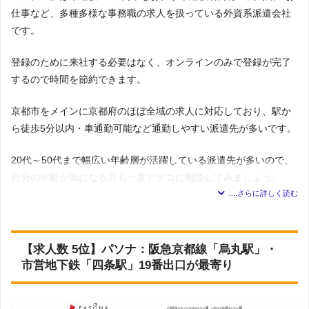
未経験OKや高時給など人気の条件はもちろん、長期休暇ありなど
仕事など、多種多様な事務職の求人を扱っている外資系派遣会社
他の派遣会社では珍しい好条件の求人が多いです。
です。
英語に関する研修は数ある派遣会社の中でもトップクラスの充実
登録のために来社する必要はなく、オンラインのみで登録が完了
度を誇り、TOEIC対策のみならず発音や面接に関するセミナーも
するので時間を節約できます。
あります。
京都市をメインに京都府のほぼ全域の求人に対応しており、駅か
ら徒歩5分以内・車通勤可能など通勤しやすい派遣先が多いです。
マンパワー「京都の求人」の特徴
京都で働ける求人は、オフィスワークの他、介護などの求人
20代～50代まで幅広い年齢層が活躍している派遣先が多いので、
もあり、京都市内に限らず、京阪沿線や近鉄沿線などの求人
自分の年齢が気になる方も一度アデコに相談してみましょう。
も豊富なことから、幅広い地域からお仕事を探したい方にお
すすめです。
事務のお仕事に不可欠なOAスキル講座のみならず、ビジネスシー
ンで役立つ英語を学べる動画の講座など、語学に関する研修が充
実しています。
【求人数 5位】パソナ：阪急京都線「烏丸駅」・
派遣会社の基本情報
市営地下鉄「四条駅」19番出口が最寄り
展開地域
全国対応
アデコ「京都の求人」の特徴
941件
求人数
＊2023年7月5日 調査