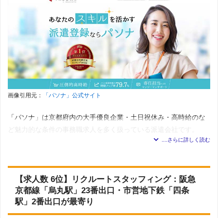
アデコは、京都を代表する大手メーカーの求人を多数抱えて
います。中でも、メーカー内で勤務するシステムエンジニア
オフィス／事務系
：一般事務・営業事務・学校事務・デー
タエントリー・パソコンオペレータ・経理事務・人事・総
など、IT系の職種が目立っており、実務経験を生かせるお仕
務事務・英文事務・翻訳・通訳・貿易事務・法務・特許事
務・受付・秘書・企画・マーケティング・その他オフィス
事を探しやすいです。
ワーク
営業／販売／サービス系
：営業・企画営業・ラウンダー・
販売・接客・窓口・ショールーム・カウンター受付・その
他サービス
派遣会社の基本情報
医療／介護／福祉系
：治験関連・医療・ヘルパー・介護
士・介護福祉士・施設・病院内調理補助
展開地域
全国対応
金融事務系
：銀行事務・生保・損保事務・証券事務・その
対応職種一
画像引用元：
「パソナ」公式サイト
他金融事務
253件
覧
求人数
Web／映像／クリエイティブ系
：Web・DTPオペレータ・
＊2023年7月5日 調査
Web動画・編集・デザイン・映像技術・テレビ番組・映
「パソナ」は京都府内の大手優良企業・土日祝休み・高時給のな
画・ドラマ
オフィスワーク／事務系
：一般事務・OA事務・営業事務・
ど魅力的な条件の事務職求人を多く扱っている派遣会社です。
コールセンター系
：テレマーケティング
データ入力・学校事務・経理・財務・英文経理・人事・総
製造／物流／軽作業系
：軽作業・製造・生産管理・品質管
務・法務・特許・広報・宣伝・IR・企画・マーケティン
理・品質保証
グ・貿易事務・英文事務・翻訳・通訳・秘書・セクレタリ
京都における登録窓口は、阪急京都線 烏丸駅または地下鉄烏丸線
IT系
：サポート・ヘルプデスク・CAD・機械・回路設計・
ー・企業受付・事務的軽作業・その他
ネットワークエンジニア・サーバエンジニア・セールスエ
金融系
：銀行・信託銀行業務・証券業務・投信・投資顧問
四条駅から徒歩2分のりそな京都ビルの9階にあります。
ンジニア・テスト・評価・システム開発・テクニカルライ
業務・生保・損保事務・その他
ティング・OAインストラクション・その他IT職
営業／販売／サービス系
：営業・企画営業・ラウンダー・
【求人数 6位】リクルートスタッフィング：阪急
その他
：研究・開発・その他専門職
接客・販売（アパレル・コスメ・家電・モバイル・飲食・
WEBでの登録も可能なので、京都府の都心部から遠くにお住まい
京都線「烏丸駅」23番出口・市営地下鉄「四条
フード・その他）・ショールーム・カウンター受付・テレ
の方でも安心です。
オペ・コールセンター・SV（スーパーバイザー）・その他
駅」2番出口が最寄り
登録について
IT系
：システムコンサルタント・プロジェクトマネジメン
ト・システムエンジニア（SE）・プログラマ（PG)・テス