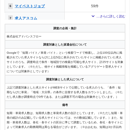
マイベストジョブ
59件
6
求人アスコム
57件
7
調査の企画・集計
イーアイデム
54件
8
株式会社アドバンスフロー
ユメックスネット
39件
9
調査対象とした派遣会社について
Googleで「短期 バイト／単発 バイト」という検索ワードで検索し、上位100位以内に掲
マッハバイト
21件
10
載されていた求人サイトならびに上位5位に表示されていたサイトに掲載されていた求人
サイトのうち、調査時点で条件・地域別での検索が可能な求人サイト、計25サイトを対象
エンバイト
としています。（※ただし、他サイト掲載情報を掲載しているアグリゲート型求人サイト
19件
11
については対象外としています）
エンゲージ
11件
12
調査対象とした求人について
上記で調査対象とした求人サイトがWEBサイトで公開している求人のうち、「条件：短
クリエイトバイト
11件
12
期ならびに単発」「地域：大分県」の条件に合致する求人数をカウントしました。（※た
だし求人数が調査時点で0件である、または調査不可の場合は対象外としています。）
ディスカバイト
8件
14
備考
短期・単発求人数は、短期求人数と単発求人数の合計としています。（※ただし短期・単
塾講師ナビ
1件
15
発の総計のみ記載している求人サイトについては、その数値記載しています。）また、短
期・単発求人数は、各社・各サイトの区分に準じて調査しているため、各社・各サイトに
よって対象求人の勤務期間は異なる場合がございます。（※おおむね、短期は3か月以内