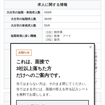
求人に関する情報
大分市の短期・単発求人数
439件
大分市の短期求人数
384件
大分市の単発求人数
55件
［1位］軽作業
短期単発に多い職種
［2位］飲食・フード
［3位］販売
×
求人のある地域
全国47都道府県
お知らせ
飲食・フード／販売／接客・サービス／レ
ジャー／エンタメ／営業／事務／総務・企
画／教育／物流・配送／軽作業／建築・土
これは、面接で
取扱い職種
木・建設／工場・製造／IT・コンピュータ
3社以上落ちた方
／医療・介護・福祉／マスコミ・出版／芸
能／ガールズバー・キャバクラ・クラブ／
だけへのご案内です。
専門職／他
アルバイト／パート／正社員／契約社員／
取扱い雇用形態
当てはまらない方は、そのまま閉じてください。
派遣社員／その他
当てはまる方には、面接の答えを作る記入シート
を無料でお渡しします。
運営会社などに関する情報
株式会社リクルート