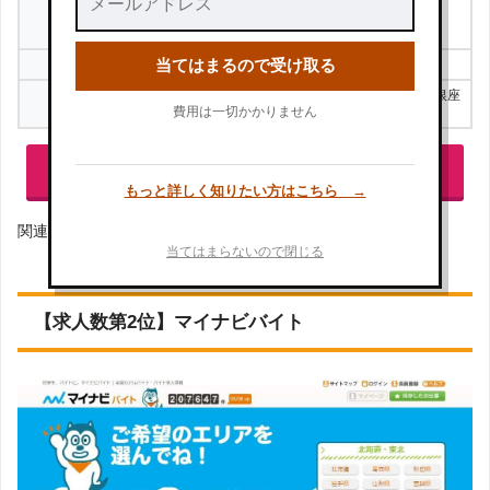
運営会社
（求人検索サイト名：
タウンワーク
）
当てはまるので受け取る
費用
無料
東京都中央区銀座7-3-5 ヒューリック銀座
本社所在地
7丁目ビル（リクルートGINZA7ビル）
費用は一切かかりません
「タウンワーク」公式サイトで詳細を見る
もっと詳しく知りたい方はこちら →
関連記事：
「タウンワーク」の評判・口コミ
当てはまらないので閉じる
【求人数第2位】マイナビバイト