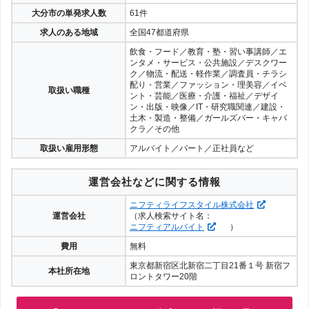
大分市の単発求人数
61件
求人のある地域
全国47都道府県
飲食・フード／教育・塾・習い事講師／エ
ンタメ・サービス・公共施設／デスクワー
ク／物流・配送・軽作業／調査員・チラシ
配り・営業／ファッション・理美容／イベ
取扱い職種
ント・芸能／医療・介護・福祉／デザイ
ン・出版・映像／IT・研究職関連／建設・
土木・製造・整備／ガールズバー・キャバ
クラ／その他
取扱い雇用形態
アルバイト／パート／正社員など
運営会社などに関する情報
ニフティライフスタイル株式会社
運営会社
（求人検索サイト名：
ニフティアルバイト
）
費用
無料
東京都新宿区北新宿二丁目21番１号 新宿フ
本社所在地
ロントタワー20階