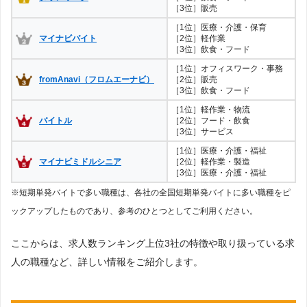
［3位］販売
［1位］医療・介護・保育
マイナビバイト
［2位］軽作業
［3位］飲食・フード
［1位］オフィスワーク・事務
fromAnavi（フロムエーナビ）
［2位］販売
［3位］飲食・フード
［1位］軽作業・物流
バイトル
［2位］フード・飲食
［3位］サービス
［1位］医療・介護・福祉
マイナビミドルシニア
［2位］軽作業・製造
［3位］医療・介護・福祉
※短期単発バイトで多い職種は、各社の全国短期単発バイトに多い職種をピ
ックアップしたものであり、参考のひとつとしてご利用ください。
ここからは、求人数ランキング上位3社の特徴や取り扱っている求
人の職種など、詳しい情報をご紹介します。