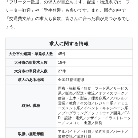
「フリーター歓迎」の求人が目立ちます。配送・物流系では「フ
リーター歓迎」や「学生歓迎」も多いです。また、販売の中で
「交通費支給」の求人も多数。皆さんに合った職が見つかるでし
ょう。
求人に関する情報
大分市の短期・単発求人数
45件
大分市の短期求人数
18件
大分市の単発求人数
27件
求人のある地域
全国47都道府県
医療・福祉系／飲食・フード系／サービス
系／販売／配送・物流／オフィスワーク／
建築・土木・製造／理美容系／アパレル／
営業／教育／その他／レジャー系／アミュ
取扱い職種
ーズメント系／イベント・キャンペーン系
／プログラミング／ソフトウエア開発／CA
D・設計・電気／デザイン・イラストレータ
ー／マスコミ・出版／開発
アルバイト／正社員／契約社員／パート／
取扱い雇用形態
業務委託／派遣社員