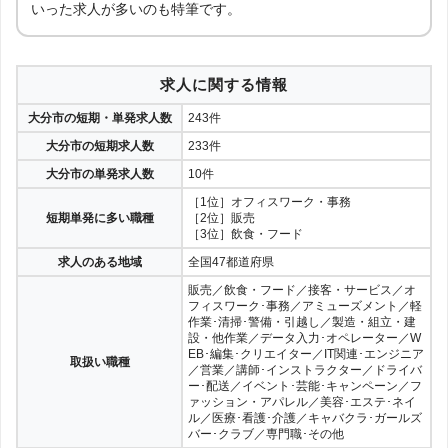
いった求人が多いのも特筆です。
求人に関する情報
大分市の短期・単発求人数
243件
大分市の短期求人数
233件
大分市の単発求人数
10件
［1位］オフィスワーク・事務
短期単発に多い職種
［2位］販売
［3位］飲食・フード
求人のある地域
全国47都道府県
販売／飲食・フード／接客・サービス／オ
フィスワーク･事務／アミューズメント／軽
作業･清掃･警備・引越し／製造・組立・建
設・他作業／データ入力･オペレーター／W
EB･編集･クリエイター／IT関連･エンジニア
取扱い職種
／営業／講師･インストラクター／ドライバ
ー･配送／イベント･芸能･キャンペーン／フ
ァッション・アパレル／美容･エステ･ネイ
ル／医療･看護･介護／キャバクラ･ガールズ
バー･クラブ／専門職･その他