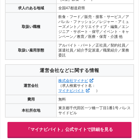
求人のある地域
全国47都道府県
飲食・フード／販売・接客・サービス／ア
パレル・ファッション／レジャー・アミュ
取扱い職種
ーズメント／クリエイティブ・編集／エン
ジニア・サポート・保守／イベント・キャ
ンペーン／教育／医療・保育・介護 他
アルバイト・パート／正社員／契約社員／
取扱い雇用形態
派遣社員／紹介予定派遣／職業紹介／業務
委託
運営会社などに関する情報
株式会社マイナビ
運営会社
（求人検索サイト名：
マイナビバイト
）
費用
無料
東京都千代田区一ツ橋一丁目1番1号 パレス
本社所在地
サイドビル
「マイナビバイト」公式サイトで詳細を見る