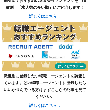
編集部でおすすめの派遣会社ランキングを「職
種別」「求人数の多い順」にご紹介します！
詳しくはこちら→
職種
対応地域
ネジャー／管理職／その他
全国47都道府県
株式
／看護助手／ケアマネジャー
全国47都道府県
職種別に登録したい転職エージェントを調査し
ています。どの転職エージェントに登録したら
いいか悩んでいる方はまずこちらの記事を見て
ください。
詳しくはこちら→