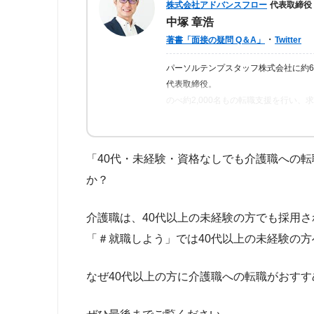
株式会社アドバンスフロー
代表取締役
中塚 章浩
・
著書「面接の疑問 Q＆A」
Twitter
パーソルテンプスタッフ株式会社に約
代表取締役。
のべ約2,000名もの転職支援を行い
ら「転職はしっかりとした情報が得ら
の人が情報を得られるよう、記事の監
「40代・未経験・資格なしでも介護職への
か？
介護職は、40代以上の未経験の方でも採用
「＃就職しよう」では40代以上の未経験の
なぜ40代以上の方に介護職への転職がおす