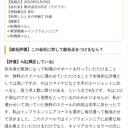
【投稿日】2022年01月20日
【会社名】株式会社UZUZ（ウズウズ）
【登録拠点】本社
【利用したときの年齢】24歳
【職業】
≪転職前≫なし
≪希望職種≫インフラエンジニア
≪転職後≫なし
【総合評価】この会社に対して総合点をつけるなら？
【評価】4点(満足している)
担当者が親身になって転職のサポートを行っていただけること
や、無料のスクールに通わせていただけることで全体的な評価と
しては高いですが、やはりマイナビなど大手のエージェントに比
べると、扱う求人数に限りがある、という点で4点です。今はコロ
ナ渦なのでどういう形態をとっているのかわかりませんが、私が
通わせいて頂いていた無料のスクールの内容は非常に良かったで
す。私はインフラエンジニアコースを選択し毎日通って勉強させ
て頂きました。このスクールではインフラエンジニアに必要な知
識を教えていただけるだけでなく、キャリアカウンセラーの方に