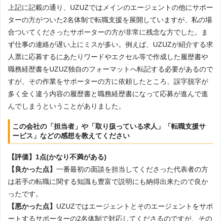
上記に記載の通り、UZUZではメインのエージェントの他にサポー
ターの方がついた2名体制で転職支援を展開していますが、私の場
合ついてくださったサポーターの方が非常に残念な方でした。ま
ず仕事の連絡が遅い上にミスが多い。例えば、UZUZが紹介する求
人票に応募するにあたりワードやエクセル等で作成した履歴書や
職務経歴書をUZUZ独自のフォーマットへ転記する必要があるので
すが、その作業をサポーターの方に依頼したところ、誤字脱字が
多く全く違う内容の履歴書と職務経歴書になって応募が進んで進
んでしまうということがありました。
この会社の「担当者」や「取り扱っている求人」「転職支援サ
ービス」などの感想を教えてください
【評価】1点(かなり不満がある)
【良かった点】
一番最初の面談を担当してくださった代表者の方
は若手の転職に関する知識も豊富で説明にも納得出来たので良か
ったです。
【悪かった点】
UZUZではエージェントとそのエージェントをサポ
ートするサポーターの2名体制で対応してくださるのですが、その