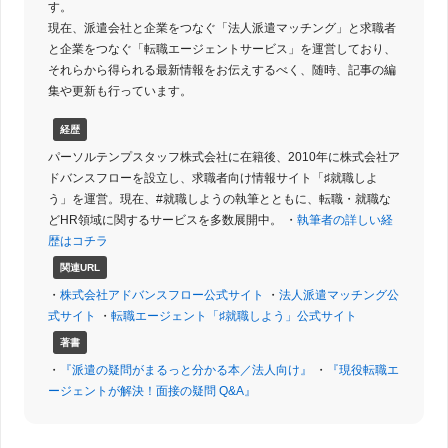
す。
現在、派遣会社と企業をつなぐ「法人派遣マッチング」と求職者
と企業をつなぐ「転職エージェントサービス」を運営しており、
それらから得られる最新情報をお伝えするべく、随時、記事の編
集や更新も行っています。
経歴
パーソルテンプスタッフ株式会社に在籍後、2010年に株式会社ア
ドバンスフローを設立し、求職者向け情報サイト「♯就職しよ
う」を運営。現在、#就職しようの執筆とともに、転職・就職な
どHR領域に関するサービスを多数展開中。 ・
執筆者の詳しい経
歴はコチラ
関連URL
・
株式会社アドバンスフロー公式サイト
・
法人派遣マッチング公
式サイト
・
転職エージェント「♯就職しよう」公式サイト
著書
・
『派遣の疑問がまるっと分かる本／法人向け』
・
『現役転職エ
ージェントが解決！面接の疑問 Q&A』