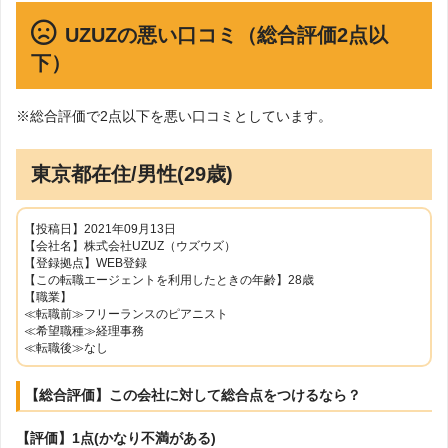
UZUZの悪い口コミ（総合評価2点以
下）
※総合評価で2点以下を悪い口コミとしています。
東京都在住/男性(29歳)
【投稿日】2021年09月13日
【会社名】株式会社UZUZ（ウズウズ）
【登録拠点】WEB登録
【この転職エージェントを利用したときの年齢】28歳
【職業】
≪転職前≫フリーランスのピアニスト
≪希望職種≫経理事務
≪転職後≫なし
【総合評価】この会社に対して総合点をつけるなら？
【評価】1点(かなり不満がある)