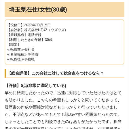
埼玉県在住/女性(30歳)
【投稿日】2022年09月15日
【会社名】株式会社UZUZ（ウズウズ）
【登録拠点】電話登録
【利用したときの年齢】30歳
【職業】
≪転職前≫会社員
≪希望職種≫事務職
≪転職後≫事務職
【総合評価】この会社に対して総合点をつけるなら？
【評価】5点(非常に満足している)
早めに転職したかったので、迅速に対応していただけたのはとて
も助かりました。こちらの希望もしっかりと聞いてくださって、
履歴書の作成や面接対策などもしっかりと行っていただけまし
た。不明点などがあってもとても訊ねやすい雰囲気だったので、
ちょっとしたことでも相談できたのはありがたかったです。担当
者の方が一度体調不良になってしまったのですが、別の担当者へ