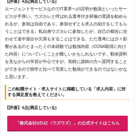
【評価】4点(満足している)
エージェントサービスなのでIT業界への説明や勉強といったサー
ビスが手厚い。ウズカレと呼ばれる選考付き研修の受講を勧めら
れるが、参加は自由であり、参加せずとも求人の紹介をしてもら
うことはできる。私自身ウズカレに参加したが、自己の都合に合
わせて途中退出や欠席もすることはできる。ただ選考には少々影
響があるのとまったくの未経験では勉強内容（CCNA取得に向け
た内容）についていくことが難しいかもしれないです。動画資料
を見ながらの学習が中心ですが、気軽に講師の方へ質問すること
ができるので独学と比べて充実した勉強ができるのではないかな
と思います。
この転職サイト・求人サイトに掲載している「求人内容」に対
する満足度を教えてください。
【評価】4点(満足している)
「株式会社UZUZ（ウズウズ）」の公式サイトはこちら