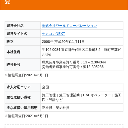
要
運営会社名
株式会社ワールドコーポレーション
運営サイト名
セカコンNEXT
設立
2008年(平成20年)11月11日
〒102 0084 東京都千代田区二番町3-5 麹町三葉ビ
本社住所
ル3階
職業紹介事業者許可番号：13－ユ304344
許可番号
労働者派遣事業許可番号：派13-305286
※情報調査日:2021年6月1日
求人対応エリア
全国
施工管理｜施工管理補助｜CADオペレーター｜施工
主な取扱い職種
図・設計など
主な取扱い雇用形態
正社員、契約社員
※情報調査日:2021年6月1日