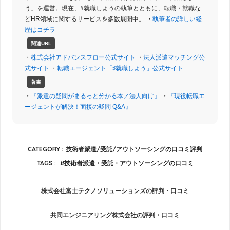
う」を運営。現在、#就職しようの執筆とともに、転職・就職な
どHR領域に関するサービスを多数展開中。 ・
執筆者の詳しい経
歴はコチラ
関連URL
・
株式会社アドバンスフロー公式サイト
・
法人派遣マッチング公
式サイト
・
転職エージェント「♯就職しよう」公式サイト
著書
・
『派遣の疑問がまるっと分かる本／法人向け』
・
『現役転職エ
ージェントが解決！面接の疑問 Q&A』
CATEGORY :
技術者派遣/受託/アウトソーシングの口コミ評判
TAGS :
技術者派遣・受託・アウトソーシングの口コミ
株式会社富士テクノソリューションズの評判・口コミ
共同エンジニアリング株式会社の評判・口コミ